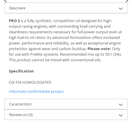
Kit abtibilde
Rezervor / Buson rezervor
Descriere
Protectie Rezervor
Robinet benzina
PRO 2
is a fully synthetic, competition oil designed for high-
Accesorii puig
Soc
output racing engines, with outstanding load-carrying and
Bascula
Sonda benzina
cleanliness requirements necessary for full power output even at
high fuel-to-oil ratios. Its advanced formulation offers increased
Vacum benzina
Cricuri
power, performance and reliability, as well as exceptional engine
Sistem lubrifiere motor
Directie
protection against wear and carbon buildup.
Please note:
Only
for use with PreMix systems. Recommended mix up to 50:1 (2%).
Buson
Bieleta
This product cannot be mixed with conventional oils.
Pompa ulei
Pivoti
Sistem pornire
Specification
Set cap de bara
Capac pornire
Parbriz
CIK FIA HOMOLOGATED
Cuplaj rac
Pedale
Informatii conformitate produs
Rac pornire
Pedale pornire
Semiluna pornire
Caracteristici
Pedale schimbator
Sistem racire motor
Plasticuri Enduro/Mx
Review-uri
(0)
Angrenaj pompa apa
Protectii cadru / motor
Capac racire motor