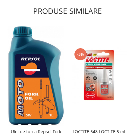
Protectii Polisport
Kit pompa apa
Rezervor
PRODUSE SIMILARE
Radiator
Rulmenti ghidon
Semering pompa apa
Senzor
Kit rulmenti ghidon
Suruburi si capace motor
Scarite
Suport/Suruburi/Piulite/Cleme
-5%
Ulei de furca Repsol Fork
LOCTITE 648 LOCTITE 5 ml