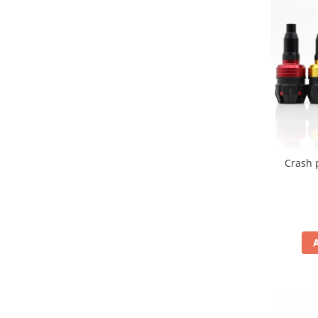
Imbracaminte Casual
Borsete
Cadou personalizat
Curele
Haine
Ochelari de soare
Sepci
Vesta
Crash 
Echipament Dama
Camasi dama
Geci dama
Incaltaminte dama
Manusi dama
Pantaloni dama
Intercom
TRANSPORT & DEPOZITARE
Genti & Bagaje