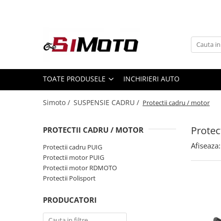
Toate Produsele
MOTOCICLETE & ATV
ECHIPAMENTE
Echipament Strada
TOATE PRODUSELE
INCHIRIERI AUTO
Casti
Simoto /
SUSPENSIE CADRU /
Protectii cadru / motor
Camasi
Cizme & Ghete
Protec
PROTECTII CADRU / MOTOR
Geci
Manusi
Afiseaza:
Protectii cadru PUIG
Protectii motor PUIG
Ochelari
Protectii motor RDMOTO
Pantaloni
Protectii Polisport
Veste
Echipament Cross & ATV
PRODUCATORI
Casti