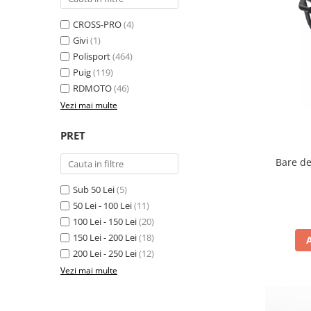
Cizme
Geci
CROSS-PRO
(4)
Givi
(1)
Manusi
Polisport
(464)
Ochelari
Puig
(119)
Pantaloni
RDMOTO
(46)
Tricou/Pantaloni termici
Vezi mai multe
Tricouri
Echipament Impermeabil
PRET
Accesorii echipamente
Bare de
Protectii Corp
Sub 50 Lei
(5)
Brauri
50 Lei - 100 Lei
(11)
Cagule
100 Lei - 150 Lei
(20)
Protectii Coloana
150 Lei - 200 Lei
(18)
Protectii Corp
200 Lei - 250 Lei
(12)
Protectii Gat
Vezi mai multe
Protectii Maini
Protectii Picioare