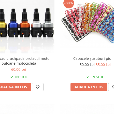
-30%
Capacele șuruburi piuli
pad crashpads protecții moto
buloane motocicleta
50,00 Lei
35,00 Lei
60,00 Lei
IN STOC
IN STOC
ADAUGA IN COS
ADAUGA IN COS