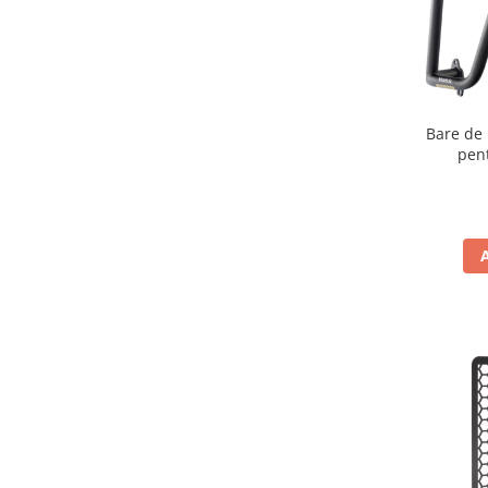
Carlige & Suporti
Remorci & Utile
Trolii & Suporti
Suporti ATV & UTV
Bare de 
Suporti telefon & Audio
pen
EVACUARE
Evacuari universale
Evacuări Mivv
Evacuări G.P.R.
Evacuări Storm
Evacuari FMF
Evacuari HLP
Accesorii
Banda termica
Evacuare completa