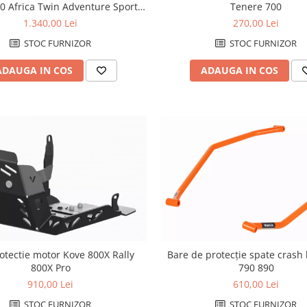
0 Africa Twin Adventure Sport
Tenere 700
crash bar
1.340,00 Lei
270,00 Lei
STOC FURNIZOR
STOC FURNIZOR
ADAUGA IN COS
ADAUGA IN COS
otectie motor Kove 800X Rally
Bare de protecție spate crash
800X Pro
790 890
910,00 Lei
610,00 Lei
STOC FURNIZOR
STOC FURNIZOR