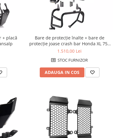
r + placă
Bare de protecție înalte + bare de
ansalp
protecție joase crash bar Honda XL 750
Transalp
1.510,00 Lei
STOC FURNIZOR
ADAUGA IN COS