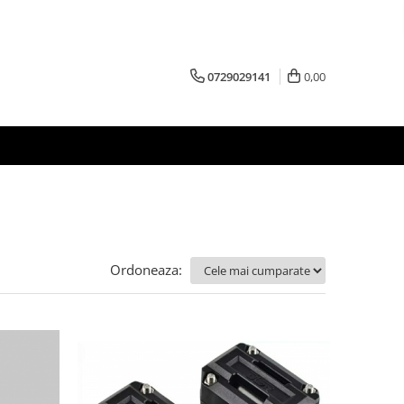
0729029141
0,00
Ordoneaza: