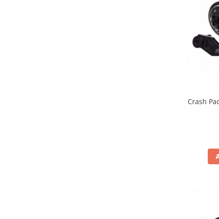
Borsete
Geanta furca
Geanta ghidon
Geanta rezervor
Geanta spate
Genti laterale
Genti picior
Crash Pa
Top case
Accesorii
Top case
Cutii / Genti SHAD
Accesorii cutii Shad
Cutii aluminiu Shad
Cutii capace colorate
Cutii laterale Shad
Genti rezervor Shad