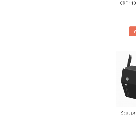
CRF 110
Inaltatore ghidon
Manete
Mansoane
Oglinzi
Protectii Ghidon
Protectii maini / Kit-uri
Cadru
Accesorii
Aripa Fata
Aripa spate
Capac filtru aer
Carene
Kit plasticuri
Laterale radiator
Scut pr
Laterale spate
Plastic numar
Protectii furca/telescop