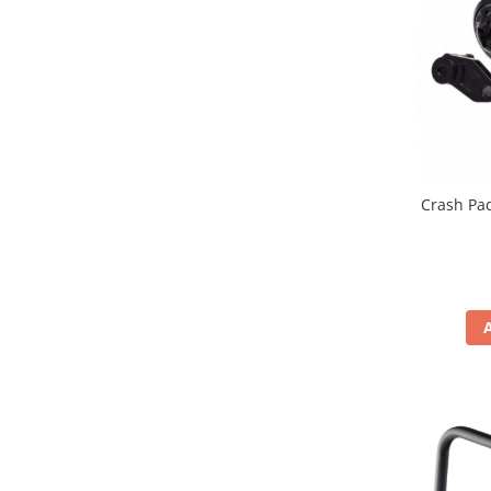
Genti soft Shad
Genti TERRA Shad
Kituri complete TERRA Shad
Kituri de prindere Shad
Top Case Shad
Rucsacuri & Genti
Genti
Crash Pa
Rucsac
Suporti prindere cutii/genti
Cutii / Genti
Antifurt
Chingi / Plase bagaj
Lama zapada
Prelata moto/atv/snow
Remorci & Trolii
Accesorii