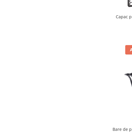
Filtru de fum
Galerie Evacuare
Capac p
Garnituri toba
Kit tuning
Prindere
Protecții galerie
Silentiator / Dbkiller
SUSPENSIE CADRU
Ghidoane & Control
Adaptoare
Ajutor acceleratie
Amortizor ghidon
Cabluri
Capete ghidon
Comanda acceleratie
Bare de p
Ghidoane