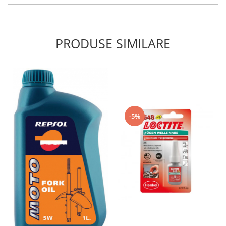
Genti & Bagaje
Borsete
PRODUSE SIMILARE
Geanta furca
Geanta ghidon
Geanta rezervor
Geanta spate
Genti laterale
Genti picior
-5%
Top case
Accesorii
Top case
Cutii / Genti SHAD
Accesorii cutii Shad
Cutii aluminiu Shad
Cutii ATV Shad
Cutii capace colorate