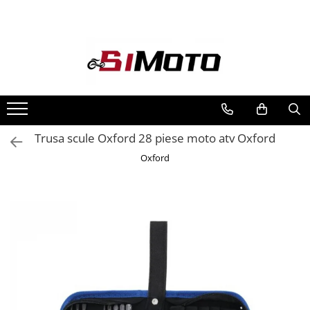
Toate Produsele
MOTOCICLETE & ATV
ECHIPAMENTE
Echipament Strada
Casti
Trusa scule Oxford 28 piese moto atv Oxford
Camasi
Oxford
Cizme & Ghete
Geci
Manusi
Ochelari
Pantaloni
Veste
Echipament Cross & ATV
Casti