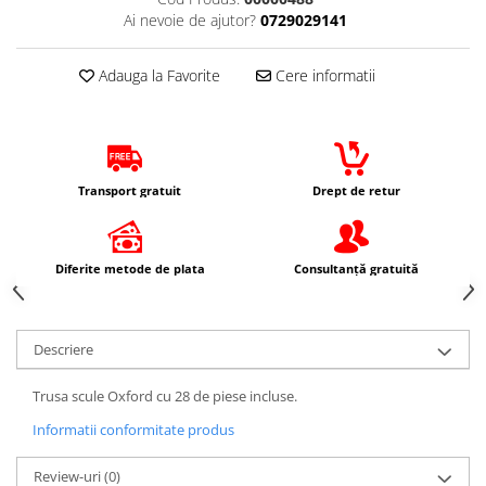
Protectii Picioare
Ai nevoie de ajutor?
0729029141
Imbracaminte Casual
Adauga la Favorite
Cere informatii
Borsete
Cadou personalizat
Curele
Haine
Transport gratuit
Drept de retur
Ochelari de soare
Sepci
Vesta
Diferite metode de plata
Consultanță gratuită
Echipament Dama
Camasi dama
Geci dama
Descriere
Incaltaminte dama
Manusi dama
Trusa scule Oxford cu 28 de piese incluse.
Pantaloni dama
Informatii conformitate produs
Intercom
Review-uri
(0)
TRANSPORT & DEPOZITARE