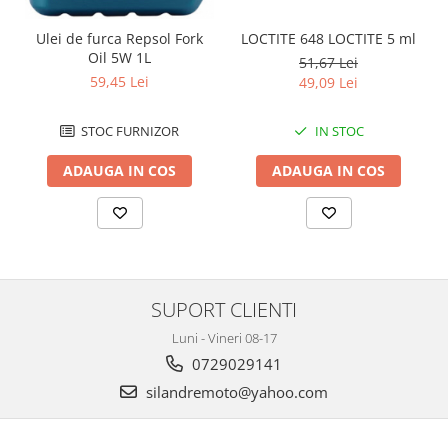
Cutii laterale Shad
Genti rezervor Shad
Ulei de furca Repsol Fork
LOCTITE 648 LOCTITE 5 ml
Oil 5W 1L
Genti soft Shad
51,67 Lei
59,45 Lei
49,09 Lei
Genti TERRA Shad
Kituri complete TERRA Shad
STOC FURNIZOR
IN STOC
Kituri de prindere Shad
Top Case Shad
ADAUGA IN COS
ADAUGA IN COS
Rucsacuri & Genti
Genti
Rucsac
Suporti prindere cutii/genti
Cutii / Genti
SUPORT CLIENTI
Antifurt
Luni - Vineri 08-17
0729029141
Chingi / Plase bagaj
silandremoto@yahoo.com
Lama zapada
Prelata moto/atv/snow