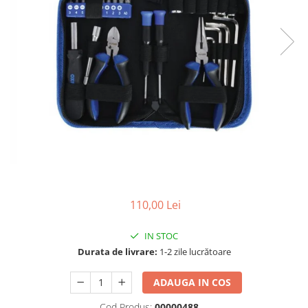
Cizme
Geci
Manusi
Ochelari
Pantaloni
Tricou/Pantaloni termici
Tricouri
Veste airbag
Echipament Impermeabil
Accesorii echipamente
Protectii Corp
110,00 Lei
Brauri
Cagule
IN STOC
Protectii Coloana
Durata de livrare:
1-2 zile lucrătoare
Protectii Corp
ADAUGA IN COS
Protectii Gat
Protectii Maini
Cod Produs:
00000488