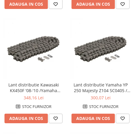
Protectii Polisport
Kit pompa apa
ADAUGA IN COS
ADAUGA IN COS
Rezervor
Radiator
Rulmenti ghidon
Semering pompa apa
Senzor
Kit rulmenti ghidon
Suruburi si capace motor
Scarite
Suport/Suruburi/Piulite/Cleme
Lant distributie Kawasaki
Lant distributie Yamaha YP
KX450F '08-'10 /Yamaha
250 Majesty Z104 SC0405 /
YZ450F '2010
82RH2005
348,16 Lei
300,07 Lei
STOC FURNIZOR
STOC FURNIZOR
ADAUGA IN COS
ADAUGA IN COS