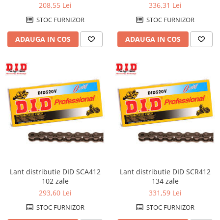
208,55 Lei
336,31 Lei
Kit abtibilde
Rezervor / Buson rezervor
STOC FURNIZOR
STOC FURNIZOR
Protectie Rezervor
Robinet benzina
Accesorii puig
Soc
ADAUGA IN COS
ADAUGA IN COS
Bascula
Sonda benzina
Vacum benzina
Cricuri
Sistem lubrifiere motor
Directie
Buson
Bieleta
Pompa ulei
Pivoti
Sistem pornire
Set cap de bara
Capac pornire
Parbriz
Cuplaj rac
Pedale
Rac pornire
Pedale pornire
Semiluna pornire
Lant distributie DID SCA412
Lant distributie DID SCR412
Pedale schimbator
102 zale
134 zale
Sistem racire motor
Plasticuri Enduro/Mx
293,60 Lei
331,59 Lei
Angrenaj pompa apa
Protectii cadru / motor
STOC FURNIZOR
STOC FURNIZOR
Capac racire motor