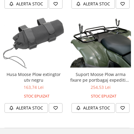
ALERTA STOC
ALERTA STOC
Husa Moose Plow extingtor
Suport Moose Plow arma
utv negru
fixare pe portbagaj expedition
single
163,74 Lei
254,53 Lei
STOC EPUIZAT
STOC EPUIZAT
ALERTA STOC
ALERTA STOC