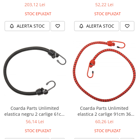
45.5cm 18 inch
52,22 Lei
203,12 Lei
STOC EPUIZAT
STOC EPUIZAT
ALERTA STOC
ALERTA STOC
Coarda Parts Unlimited
Coarda Parts Unlimited
elastica negru 2 carlige 61cm
elastica 2 carlige 91cm 36
24 inch
inch
56,14 Lei
60,26 Lei
STOC EPUIZAT
STOC EPUIZAT