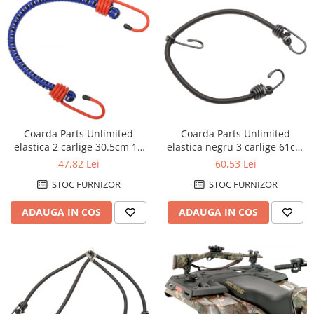
Kit abtibilde
Rezervor / Buson rezervor
Protectie Jug
Robinet benzina
Protectie Rezervor
Soc
Accesorii puig
Sonda benzina
Bascula
Vacum benzina
Sistem lubrifiere motor
Cricuri
Buson
Coarda Parts Unlimited
Coarda Parts Unlimited
Directie
elastica 2 carlige 30.5cm 12
elastica negru 3 carlige 61cm
Pompa ulei
Bieleta
inch
24 inch
47,82 Lei
60,53 Lei
Sistem pornire
Pivoti
STOC FURNIZOR
STOC FURNIZOR
Capac pornire
Set cap de bara
Cuplaj rac
Parbriz
ADAUGA IN COS
ADAUGA IN COS
Rac pornire
Pedale
Semiluna pornire
Pedale pornire
Sistem racire motor
Pedale schimbator
Angrenaj pompa apa
Plasticuri Enduro/Mx
Capac racire motor
Protectii cadru / motor