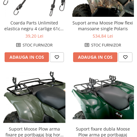
Kit pompa apa
Protectii Polisport
Radiator
Rezervor
Semering pompa apa
Coarda Parts Unlimited
Suport arma Moose Plow flexi
Rulmenti ghidon
Senzor
elastica negru 4 carlige 61cm
mansoane single Polaris
Suruburi si capace motor
24 inch
Kit rulmenti ghidon
39,20 Lei
534,84 Lei
Scarite
STOC FURNIZOR
STOC FURNIZOR
Suport pasager PUIG
ADAUGA IN COS
ADAUGA IN COS
Suport/Suruburi/Piulite/Cleme
Suport fixare dubla Moose
Suport Moose Plow arma
Plow arma pe portbagaj
fixare pe portbagaj big horn