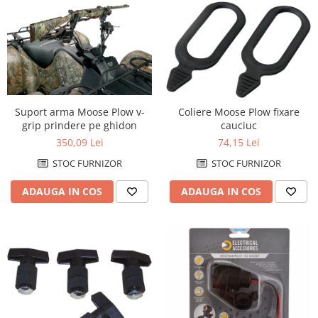
Suport arma Moose Plow v-
Coliere Moose Plow fixare
grip prindere pe ghidon
cauciuc
350,09 Lei
74,15 Lei
STOC FURNIZOR
STOC FURNIZOR
ADAUGA IN COS
ADAUGA IN COS