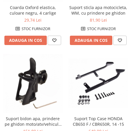
Suport sticla apa motocicleta,
Coarda Oxford elastica,
WM, cu prindere pe ghidon
culoare negru, 4 carlige
81,90 Lei
29,74 Lei
STOC FURNIZOR
STOC FURNIZOR
ADAUGA IN COS
ADAUGA IN COS
Suport bidon apa, prindere
Suport Top Case HONDA
pe ghidon moto/atv/vehicule
CB650 F / CBR650R, 14 -15
electrice/biciclete