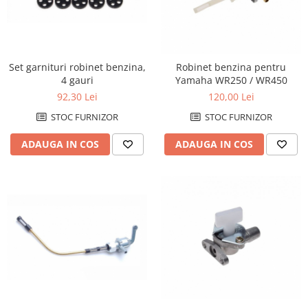
Protectii Polisport
Kit pompa apa
Rezervor
Radiator
Rulmenti ghidon
Semering pompa apa
Senzor
Kit rulmenti ghidon
Set garnituri robinet benzina,
Robinet benzina pentru
Suruburi si capace motor
4 gauri
Yamaha WR250 / WR450
Scarite
92,30 Lei
120,00 Lei
Suport pasager PUIG
STOC FURNIZOR
STOC FURNIZOR
Suport/Suruburi/Piulite/Cleme
ADAUGA IN COS
ADAUGA IN COS