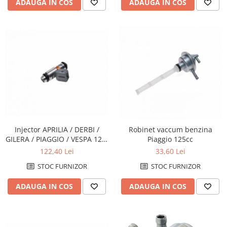
ADAUGA IN COS
ADAUGA IN COS
Injector APRILIA / DERBI /
Robinet vaccum benzina
GILERA / PIAGGIO / VESPA 125-
Piaggio 125cc
300
122,40 Lei
33,60 Lei
STOC FURNIZOR
STOC FURNIZOR
ADAUGA IN COS
ADAUGA IN COS