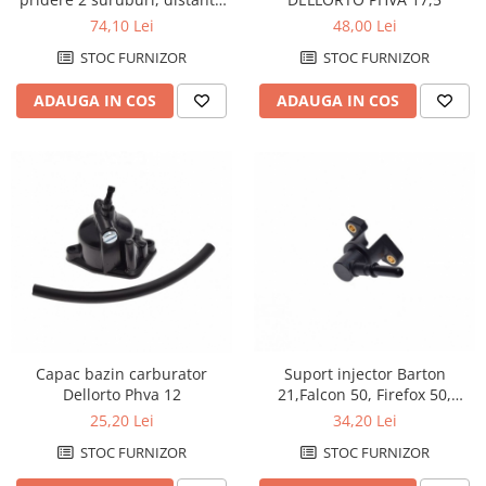
orificiilor de fixare 44mm
48,00 Lei
74,10 Lei
STOC FURNIZOR
STOC FURNIZOR
ADAUGA IN COS
ADAUGA IN COS
Capac bazin carburator
Suport injector Barton
Dellorto Phva 12
21,Falcon 50, Firefox 50,
Galactic 50, Huragan 50
25,20 Lei
34,20 Lei
STOC FURNIZOR
STOC FURNIZOR