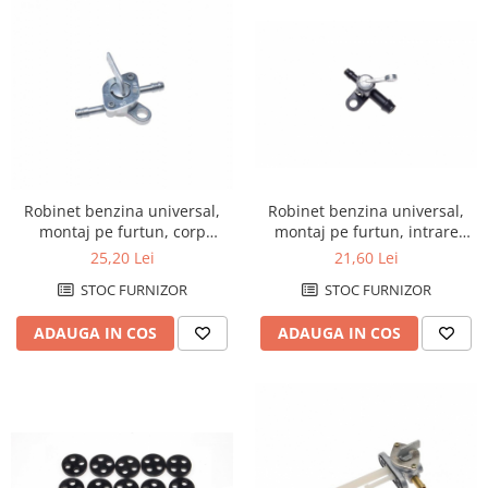
Kit abtibilde
Rezervor / Buson rezervor
Protectie Rezervor
Robinet benzina
Accesorii puig
Soc
Bascula
Sonda benzina
Vacum benzina
Cricuri
Sistem lubrifiere motor
Directie
Buson
Robinet benzina universal,
Robinet benzina universal,
Bieleta
montaj pe furtun, corp
montaj pe furtun, intrare
Pompa ulei
Pivoti
metalic, Ø 5 mm
10mm, iesire 6mm
25,20 Lei
21,60 Lei
Sistem pornire
Set cap de bara
STOC FURNIZOR
STOC FURNIZOR
Capac pornire
Parbriz
Cuplaj rac
ADAUGA IN COS
ADAUGA IN COS
Pedale
Rac pornire
Pedale pornire
Semiluna pornire
Pedale schimbator
Sistem racire motor
Plasticuri Enduro/Mx
Angrenaj pompa apa
Protectii cadru / motor
Capac racire motor