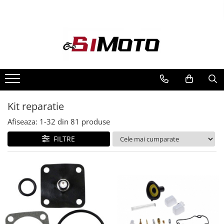
Toate Produsele
MOTOCICLETE & ATV
ECHIPAMENTE
Echipament Strada
Casti
Kit reparatie
Camasi
Cizme & Ghete
Afiseaza:
1-
32
din
81
produse
Geci
FILTRE
Manusi
Ochelari
Pantaloni
Veste
Echipament Cross & ATV
Casti