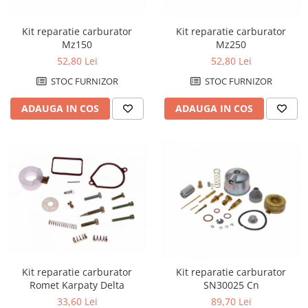
Remorci & Trolii
Accesorii
Kit reparatie carburator
Kit reparatie carburator
Mz150
Mz250
Carlige & Suporti
52,80 Lei
52,80 Lei
Remorci & Utile
STOC FURNIZOR
STOC FURNIZOR
Trolii & Suporti
Suporti ATV & UTV
ADAUGA IN COS
ADAUGA IN COS
Suporti telefon & Audio
EVACUARE
Evacuari universale
Evacuări Mivv
Evacuări G.P.R.
Evacuări Storm
Evacuari FMF
Evacuari HLP
Kit reparatie carburator
Kit reparatie carburator
Romet Karpaty Delta
SN30025 Cn
Accesorii
33,60 Lei
89,70 Lei