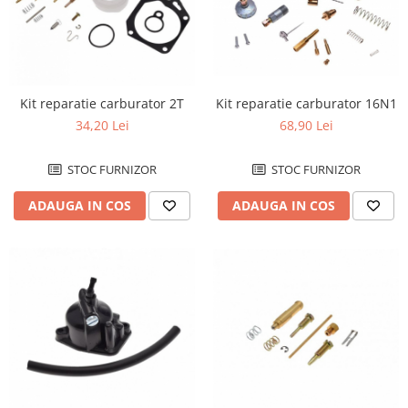
Plastic numar
Protectii furca/telescop
Sa
Scut Motor
Kit reparatie carburator 2T
Kit reparatie carburator 16N1
Spatar
34,20 Lei
68,90 Lei
Suport numar
Roti & Accesorii
STOC FURNIZOR
STOC FURNIZOR
Accesorii
ADAUGA IN COS
ADAUGA IN COS
Ax roata Puig
Butuc roata
Jante
Piulita roata
Roti complete
Rulmenti roata
Spite
Suspensie
Aerisitoare telescoape