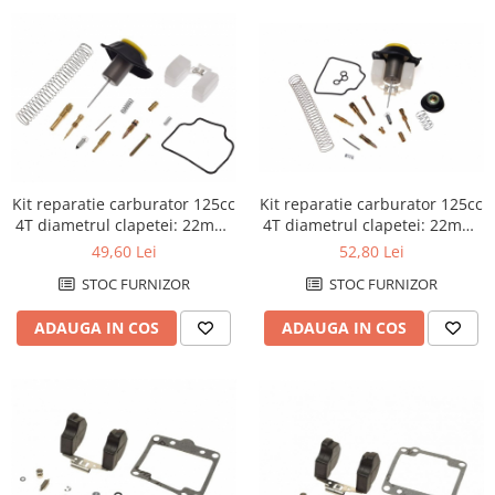
Ambielaj
Ambielaj standard / racing
Kit biela
Kit rulmenti ambielaj
Pana
Rola bolt
Kit reparatie carburator 125cc
Kit reparatie carburator 125cc
Rulmenti ambielaj
4T diametrul clapetei: 22mm,
4T diametrul clapetei: 22mm,
Ambreaj
diametru membranei: 58mm
diametru membranei: 58mm,
49,60 Lei
52,80 Lei
WMX
Ambreaj complet
STOC FURNIZOR
STOC FURNIZOR
Ambreaj plecare
Arcuri ambreiaj
ADAUGA IN COS
ADAUGA IN COS
Oala ambreiaj
Placi ambreaj
Capac aprindere / ambreaj
Distributie
Axa came