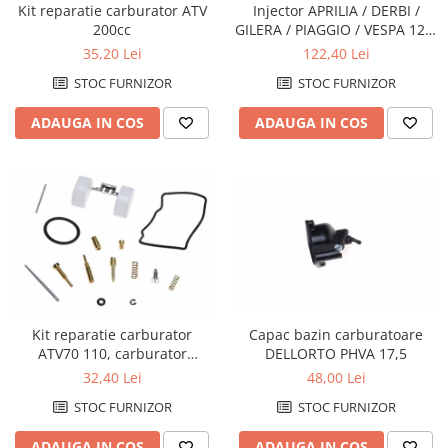
Injector APRILIA / DERBI /
Kit reparatie carburator ATV
Protectii Picioare
GILERA / PIAGGIO / VESPA 125-
200cc
Imbracaminte Casual
300
122,40 Lei
35,20 Lei
Borsete
STOC FURNIZOR
STOC FURNIZOR
Cadou personalizat
ADAUGA IN COS
ADAUGA IN COS
Curele
Haine
Ochelari de soare
Sepci
Vesta
Echipament Dama
Camasi dama
Geci dama
Capac bazin carburatoare
Kit reparatie carburator
Incaltaminte dama
DELLORTO PHVA 17,5
ATV70 110, carburator
Manusi dama
CHAOGUAN
48,00 Lei
32,40 Lei
Pantaloni dama
STOC FURNIZOR
STOC FURNIZOR
Intercom
ADAUGA IN COS
ADAUGA IN COS
TRANSPORT & DEPOZITARE