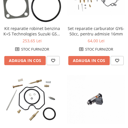
Cizme
Geci
Manusi
Ochelari
Set reparatie carburator GY6-
Kit reparatie robinet benzina
Pantaloni
50cc, pentru admisie 16mm
K+S Technologies Suzuki GSX-
Tricou/Pantaloni termici
R1100
64,00 Lei
253,65 Lei
Tricouri
STOC FURNIZOR
STOC FURNIZOR
Veste airbag
ADAUGA IN COS
ADAUGA IN COS
Echipament Impermeabil
Accesorii echipamente
Protectii Corp
Brauri
Cagule
Protectii Coloana
Protectii Corp
Protectii Gat
Protectii Maini