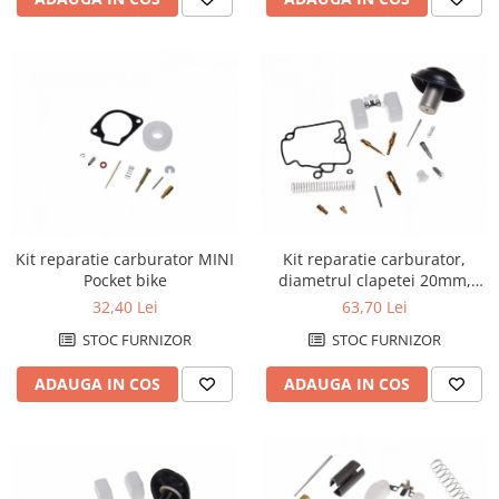
Genti & Bagaje
Borsete
Geanta furca
Geanta ghidon
Geanta rezervor
Geanta spate
Genti laterale
Genti picior
Kit reparatie carburator MINI
Kit reparatie carburator,
Top case
Pocket bike
diametrul clapetei 20mm,
Accesorii
diametrul membranei 52mm,
32,40 Lei
63,70 Lei
4T
Top case
STOC FURNIZOR
STOC FURNIZOR
Cutii / Genti SHAD
ADAUGA IN COS
ADAUGA IN COS
Accesorii cutii Shad
Cutii aluminiu Shad
Cutii ATV Shad
Cutii capace colorate