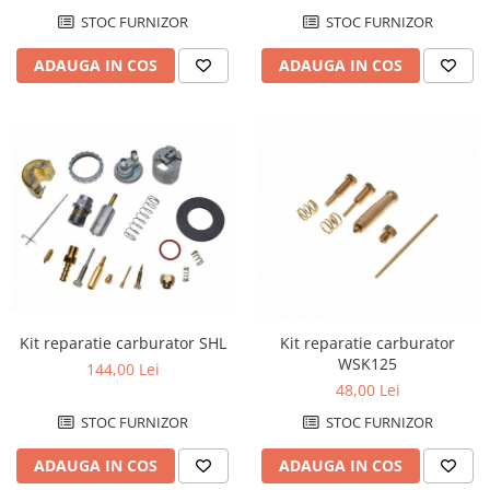
Banda termica
STOC FURNIZOR
STOC FURNIZOR
Evacuare completa
ADAUGA IN COS
ADAUGA IN COS
Filtru de fum
Galerie Evacuare
Garnituri toba
Kit tuning
Prindere
Protecții galerie
Silentiator / Dbkiller
SUSPENSIE CADRU
Ghidoane & Control
Kit reparatie carburator SHL
Kit reparatie carburator
WSK125
144,00 Lei
Adaptoare
48,00 Lei
Ajutor acceleratie
STOC FURNIZOR
STOC FURNIZOR
Amortizor ghidon
Cabluri
ADAUGA IN COS
ADAUGA IN COS
Capete ghidon