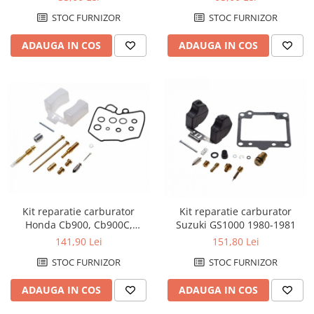
Pivoti
STOC FURNIZOR
STOC FURNIZOR
Set cap de bara
Parbriz
ADAUGA IN COS
ADAUGA IN COS
Pedale
Pedale pornire
Pedale schimbator
Plasticuri Enduro/Mx
Protectii cadru / motor
Protectii Polisport
Rezervor
Rulmenti ghidon
Kit reparatie carburator
Kit reparatie carburator
Honda Cb900, Cb900C,
Suzuki GS1000 1980-1981
Kit rulmenti ghidon
Cb900F, Cb1000
141,90 Lei
151,80 Lei
Scarite
STOC FURNIZOR
STOC FURNIZOR
Suport pasager PUIG
ADAUGA IN COS
ADAUGA IN COS
Suport/Suruburi/Piulite/Cleme
MOTOR