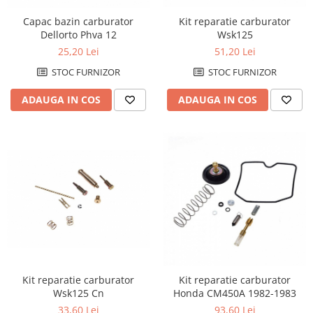
Amortizoare fata
Kit reparatie carburator
Capac bazin carburator
Wsk125
Dellorto Phva 12
Amortizoare spate
51,20 Lei
25,20 Lei
Protectii telescoape
Semeringuri amortizore /
STOC FURNIZOR
STOC FURNIZOR
telescoape
ADAUGA IN COS
ADAUGA IN COS
Abtibilde
Abtibilde / Stickere
Banda ornament janta
Kit abtibilde
Protectie Jug
Protectie Rezervor
Accesorii puig
Bascula
Cricuri
Kit reparatie carburator
Kit reparatie carburator
Directie
Wsk125 Cn
Honda CM450A 1982-1983
Bieleta
33,60 Lei
93,60 Lei