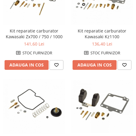
Cheie lant distributie
Intinzator lant
Lant distributie
Semeringuri supape
Kit reparatie carburator
Kit reparatie carburator
Supape
Kawasaki Zx700 / 750 / 1000
Kawasaki Kz1100
Garnituri
141,60 Lei
136,40 Lei
Garnituri / bucata
STOC FURNIZOR
STOC FURNIZOR
Kit garnituri
ADAUGA IN COS
ADAUGA IN COS
Semeringuri
Motor de schimb
Pistoane / Segmenti
Pistoane
Segmenti
Siguranta bolt
Prezoane/Suruburi
Set motor / chiuloase