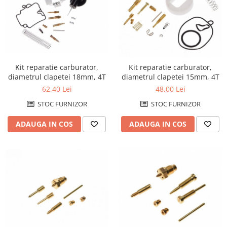
Cutii laterale Shad
Genti rezervor Shad
Genti soft Shad
Genti TERRA Shad
Kituri complete TERRA Shad
Kit reparatie carburator,
Kit reparatie carburator,
Kituri de prindere Shad
diametrul clapetei 18mm, 4T
diametrul clapetei 15mm, 4T
Top Case Shad
62,40 Lei
48,00 Lei
Rucsacuri & Genti
STOC FURNIZOR
STOC FURNIZOR
Genti
ADAUGA IN COS
ADAUGA IN COS
Rucsac
Suporti prindere cutii/genti
Cutii / Genti
Antifurt
Chingi / Plase bagaj
Lama zapada
Prelata moto/atv/snow