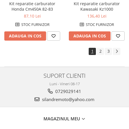
Chiuloasa
Kit reparatie carburator
Kit reparatie carburator
Set motor
Honda Cm450A 82-83
Kawasaki Kz1000
87,10 Lei
136,40 Lei
Set motor + chiuloase
Sistem alimentare cu combustibil
STOC FURNIZOR
STOC FURNIZOR
Carburator complet
ADAUGA IN COS
ADAUGA IN COS
Conector alimentare combustibil
Cui ponto
1
2
3
Flansa admisie
Furtun benzina
Jigler
SUPORT CLIENTI
Kit reparatie
Luni - Vineri 08-17
Membrana carburator
0729029141
Muzicuta
silandremoto@yahoo.com
Plutitor
Pompa benzina
Rezervor / Buson rezervor
MAGAZINUL MEU
Robinet benzina