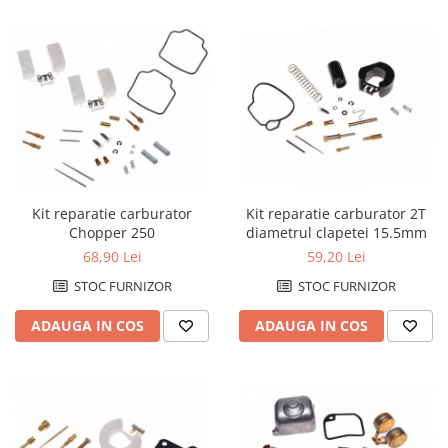
Comanda acceleratie
Ghidoane
Inaltatore ghidon
Manete
Mansoane
Oglinzi
Protectii Ghidon
Protectii maini / Kit-uri
Kit reparatie carburator 2T
Kit reparatie carburator
Cadru
diametrul clapetei 15.5mm
Chopper 250
59,20 Lei
68,90 Lei
Accesorii
Aripa Fata
STOC FURNIZOR
STOC FURNIZOR
Aripa spate
ADAUGA IN COS
ADAUGA IN COS
Capac filtru aer
Carene
Kit plasticuri
Laterale radiator
Laterale spate