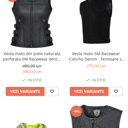
Vesta moto din piele naturala
Vesta moto SM Racewear
perforata SM Racewear Venti -
Concho Denim - fermoare si
Femei - Urban - Reglaje Velcro
capse metalice
480,00 Lei
275,00 Lei
si fermoare metalice - Negru
390,00 Lei
IN STOC
IN STOC
VEZI VARIANTE
VEZI VARIANTE
-4%