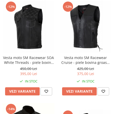
-12%
-12%
Vesta moto SM Racewear SOA
Vesta moto SM Racewear
White Threads - piele bovina
Cruise - piele bovina groasa,
groasa, fermoare metalice,
sistem de inchidere cu capse,
450,00 Lei
425,00 Lei
croiala cu guler ridicat si
reglaje laterale si buzunar
395,00 Lei
375,00 Lei
detalii cusaturi contrastante
interior
IN STOC
IN STOC
VEZI VARIANTE
VEZI VARIANTE
-14%