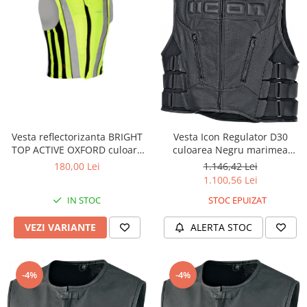
Vesta reflectorizanta BRIGHT
Vesta Icon Regulator D30
TOP ACTIVE OXFORD culoare
culoarea Negru marimea
galben
2XL/3XL
180,00 Lei
1.146,42 Lei
1.100,56 Lei
IN STOC
STOC EPUIZAT
VEZI VARIANTE
ALERTA STOC
-4%
-4%