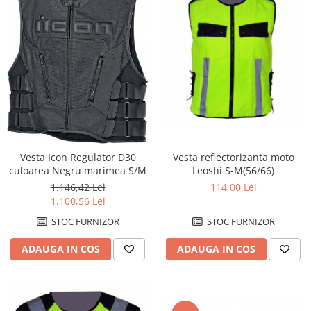
Kit abtibilde
Rezervor / Buson rezervor
Protectie Rezervor
Robinet benzina
Accesorii puig
Soc
Bascula
Sonda benzina
Vacum benzina
Cricuri
Sistem lubrifiere motor
Directie
Buson
Bieleta
Pompa ulei
Pivoti
Vesta reflectorizanta moto
Vesta Icon Regulator D30
Sistem pornire
Leoshi S-M(56/66)
culoarea Negru marimea S/M
Set cap de bara
114,00 Lei
1.146,42 Lei
Capac pornire
Parbriz
1.100,56 Lei
Cuplaj rac
Pedale
STOC FURNIZOR
STOC FURNIZOR
Rac pornire
Pedale pornire
Semiluna pornire
ADAUGA IN COS
ADAUGA IN COS
Pedale schimbator
Sistem racire motor
Plasticuri Enduro/Mx
Angrenaj pompa apa
Protectii cadru / motor
Capac racire motor