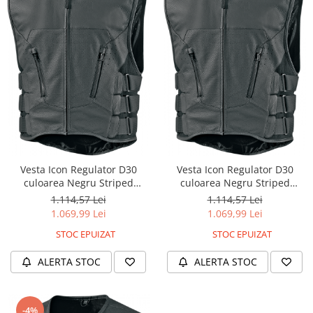
Vesta Icon Regulator D30
Vesta Icon Regulator D30
culoarea Negru Striped
culoarea Negru Striped
marimea S/M
marimea L/XL
1.114,57 Lei
1.114,57 Lei
1.069,99 Lei
1.069,99 Lei
STOC EPUIZAT
STOC EPUIZAT
ALERTA STOC
ALERTA STOC
-4%