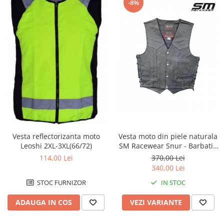
Protectii Polisport
-8%
Kit pompa apa
Rezervor
Radiator
Rulmenti ghidon
Semering pompa apa
Senzor
Kit rulmenti ghidon
Suruburi si capace motor
Scarite
Suport/Suruburi/Piulite/Cleme
Vesta moto din piele naturala
Vesta reflectorizanta moto
SM Racewear Snur - Barbati -
Leoshi 2XL-3XL(66/72)
Clasica - Prindere cu capse si
370,00 Lei
114,00 Lei
reglaje laterale cu snur -
340,00 Lei
Negru
IN STOC
STOC FURNIZOR
VEZI VARIANTE
ADAUGA IN COS