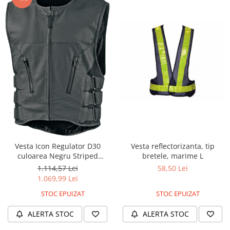
Vesta reflectorizanta, tip
Vesta Icon Regulator D30
bretele, marime L
culoarea Negru Striped
marimea 4XL
58,50 Lei
1.114,57 Lei
1.069,99 Lei
STOC EPUIZAT
STOC EPUIZAT
ALERTA STOC
ALERTA STOC