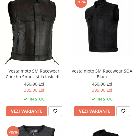
-12%
Vesta moto SM Racewear SOA
Vesta moto SM Racewear
Black
Concho Snur - stil clasic din
piele naturala, cu snururi
450,00 Lei
450,00 Lei
laterale și detalii metalice
395,00 Lei
385,00 Lei
rezistente
IN STOC
IN STOC
VEZI VARIANTE
VEZI VARIANTE
-19%