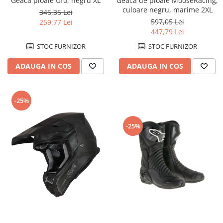
Geaca ploaie Ufo, negru XL
Geaca de ploaie MooseRacing,
culoare negru, marime 2XL
Manete
346,36 Lei
597,05 Lei
259,77 Lei
Mansoane
447,79 Lei
Oglinzi
STOC FURNIZOR
STOC FURNIZOR
Protectii Ghidon
Protectii maini / Kit-uri
ADAUGA IN COS
ADAUGA IN COS
Cadru
Accesorii
-25%
Aripa Fata
Aripa spate
-25%
Capac filtru aer
Carene
Kit plasticuri
Laterale radiator
Laterale spate
Plastic numar
Protectii furca/telescop
Sa