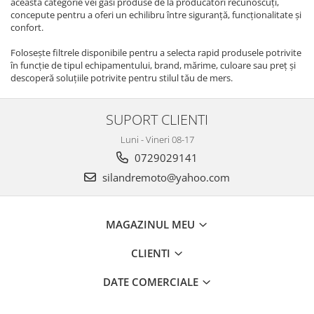
această categorie vei găsi produse de la producători recunoscuți,
concepute pentru a oferi un echilibru între siguranță, funcționalitate și
Camere moto
confort.
ATELIER & SERVICE
Folosește filtrele disponibile pentru a selecta rapid produsele potrivite
Canistre si accesorii combustibil
în funcție de tipul echipamentului, brand, mărime, culoare sau preț și
descoperă soluțiile potrivite pentru stilul tău de mers.
Standere
Unelte & Scule Speciale
SUPORT CLIENTI
Vulcanizare/ Accesorii
Luni - Vineri 08-17
ELECTRICA & LUMINI
0729029141
Aprindere
silandremoto@yahoo.com
Bobina inductie
CDI
Cititor
MAGAZINUL MEU
Ecu
CLIENTI
Pipe / fisa bujii
Platini/Condensator
DATE COMERCIALE
Set aprindere
Statoare