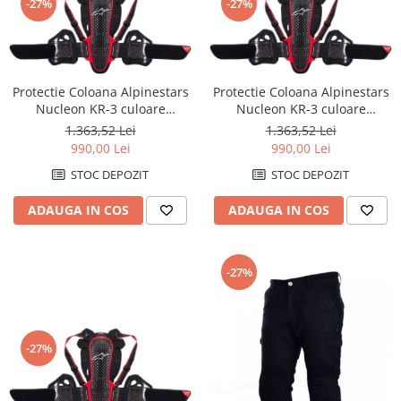
-27%
-27%
Genti TERRA Shad
Kituri complete TERRA Shad
Kituri de prindere Shad
Top Case Shad
Protectie Coloana Alpinestars
Protectie Coloana Alpinestars
Rucsacuri & Genti
Nucleon KR-3 culoare
Nucleon KR-3 culoare
Negru/Rosu marime MD
Negru/Rosu marime LG
Genti
1.363,52 Lei
1.363,52 Lei
990,00 Lei
990,00 Lei
Rucsac
STOC DEPOZIT
STOC DEPOZIT
Suporti prindere cutii/genti
Cutii / Genti
ADAUGA IN COS
ADAUGA IN COS
Antifurt
Chingi / Plase bagaj
-27%
Lama zapada
Prelata moto/atv/snow
Remorci & Trolii
-27%
Accesorii
Carlige & Suporti