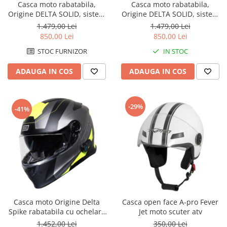
Casca moto rabatabila,
Casca moto rabatabila,
Imbracaminte Casual
Origine DELTA SOLID, sistem
Origine DELTA SOLID, sistem
bluetooth integrat, culoare
bluetooth integrat, culoare
Borsete
1.479,00 Lei
1.479,00 Lei
titanium mat, marime XL
titanium mat, marime L
850,00 Lei
850,00 Lei
Cadou personalizat
Curele
STOC FURNIZOR
IN STOC
Haine
ADAUGA IN COS
ADAUGA IN COS
Ochelari de soare
Sepci
Vesta
-29%
-41%
Echipament Dama
Camasi dama
Geci dama
Incaltaminte dama
Manusi dama
Pantaloni dama
Intercom
Casca moto Origine Delta
Casca open face A-pro Fever
Spike rabatabila cu ochelari,
Jet moto scuter atv
TRANSPORT & DEPOZITARE
Bluetooth incorporat, culoare
1.452,00 Lei
350,00 Lei
Genti & Bagaje