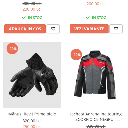
300,00 Lei
200,00 Lei
Rola bolt
230,00 Lei
Rulmenti ambielaj
IN STOC
IN STOC
Ambreaj
ADAUGA IN COS
VEZI VARIANTE
Ambreaj complet
Ambreaj plecare
Arcuri ambreiaj
-22%
Oala ambreiaj
-22%
Placi ambreaj
Capac aprindere / ambreaj
Distributie
Axa came
Cheie lant distributie
Intinzator lant
Lant distributie
Jacheta Adrenaline touring
Mănuși Revit Prime piele
Semeringuri supape
SCORPIO CE NEGRU –
320,00 Lei
Supape
Negru/Rosu/Gri
930,00 Lei
250,00 Lei