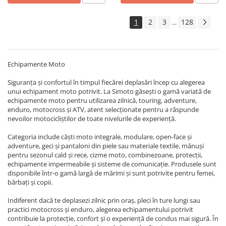
Ulei 4T
1
2
3
128
...
Ulei furca
Ulei transmisie
FILTRE
Echipamente Moto
Filtre aer
Siguranța și confortul în timpul fiecărei deplasări încep cu alegerea
Filtre benzina
unui echipament moto potrivit. La Simoto găsești o gamă variată de
echipamente moto pentru utilizarea zilnică, touring, adventure,
Filtre ulei
enduro, motocross și ATV, atent selecționate pentru a răspunde
PIESE BARCA & KART
nevoilor motocicliștilor de toate nivelurile de experiență.
Piese barca
Categoria include căști moto integrale, modulare, open-face și
adventure, geci și pantaloni din piele sau materiale textile, mănuși
Piese GoKart
pentru sezonul cald și rece, cizme moto, combinezoane, protecții,
ANVELOPE & CAMERA
echipamente impermeabile și sisteme de comunicație. Produsele sunt
disponibile într-o gamă largă de mărimi și sunt potrivite pentru femei,
Accesorii
bărbați și copii.
Anvelope ATV/UTV
Indiferent dacă te deplasezi zilnic prin oraș, pleci în ture lungi sau
Anvelope moto
practici motocross și enduro, alegerea echipamentului potrivit
contribuie la protecție, confort și o experiență de condus mai sigură. În
Camere ATV