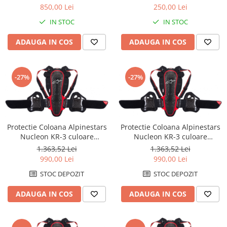
fluo galben/negru, marime M
850,00 Lei
250,00 Lei
Borsete
IN STOC
IN STOC
Geanta furca
ADAUGA IN COS
ADAUGA IN COS
Geanta ghidon
Geanta rezervor
Geanta spate
-27%
-27%
Genti laterale
Genti picior
Top case
Accesorii
Protectie Coloana Alpinestars
Protectie Coloana Alpinestars
Nucleon KR-3 culoare
Nucleon KR-3 culoare
Top case
Negru/Rosu marime XS
Negru/Rosu marime SM
1.363,52 Lei
1.363,52 Lei
Cutii / Genti SHAD
990,00 Lei
990,00 Lei
Accesorii cutii Shad
STOC DEPOZIT
STOC DEPOZIT
Cutii aluminiu Shad
Cutii capace colorate
ADAUGA IN COS
ADAUGA IN COS
Genti rezervor Shad
Genti soft Shad