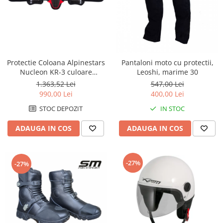
Remorci & Utile
Trolii & Suporti
Suporti ATV & UTV
Suporti telefon & Audio
Protectie Coloana Alpinestars
Pantaloni moto cu protectii,
EVACUARE
Nucleon KR-3 culoare
Leoshi, marime 30
Evacuari universale
Negru/Rosu marime XL
1.363,52 Lei
547,00 Lei
Evacuări Mivv
990,00 Lei
400,00 Lei
Evacuări G.P.R.
STOC DEPOZIT
IN STOC
Evacuări Storm
ADAUGA IN COS
ADAUGA IN COS
Evacuari FMF
Evacuari HLP
-27%
-27%
Accesorii
Banda termica
Evacuare completa
Filtru de fum