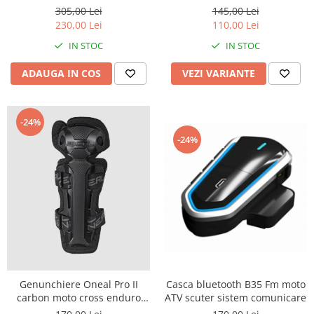
305,00 Lei
145,00 Lei
Semeringuri amortizore /
230,00 Lei
110,00 Lei
telescoape
IN STOC
IN STOC
Abtibilde
Abtibilde / Stickere
ADAUGA IN COS
VEZI VARIANTE
Banda ornament janta
Kit abtibilde
-24%
Protectie Rezervor
-24%
Accesorii puig
Bascula
Cricuri
Directie
Bieleta
Pivoti
Set cap de bara
Genunchiere Oneal Pro II
Casca bluetooth B35 Fm moto
Parbriz
carbon moto cross enduro
ATV scuter sistem comunicare
Pedale
protecții genunchi