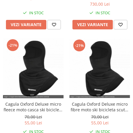
Garnituri
730,00 Lei
Garnituri / bucata
IN STOC
IN STOC
Kit garnituri
VEZI VARIANTE
VEZI VARIANTE
Semeringuri
Motor de schimb
Pistoane / Segmenti
-21%
-21%
Pistoane
Segmenti
Siguranta bolt
Prezoane/Suruburi
Set motor / chiuloase
Chiuloasa
Set motor
Cagula Oxford Deluxe micro
Cagula Oxford Deluxe micro
fleece moto casca ski bicicleta
fibre moto ski bicicleta scuter
Set motor + chiuloase
scuter
casca
70,00 Lei
70,00 Lei
Sistem alimentare cu combustibil
55,00 Lei
55,00 Lei
Carburator complet
IN STOC
IN STOC