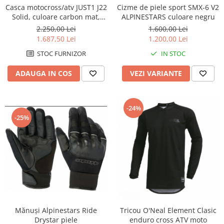
Cizme de piele sport SMX-6 V2
Casca motocross/atv JUST1 J22
Scut Motor
ALPINESTARS culoare negru
Solid, culoare carbon mat,
Spatar
marime XL
1.600,00 Lei
2.250,00 Lei
Suport numar
1.200,00 Lei
1.687,50 Lei
Roti & Accesorii
IN STOC
STOC FURNIZOR
Accesorii
VEZI VARIANTE
ADAUGA IN COS
Ax roata Puig
Butuc roata
Jante
-24%
Piulita roata
-25%
Roti complete
Rulmenti roata
Spite
Suspensie
Aerisitoare telescoape
Amortizoare fata
Mănuși Alpinestars Ride
Tricou O'Neal Element Clasic
Amortizoare spate
Drystar piele
enduro cross ATV moto
Protectii telescoape