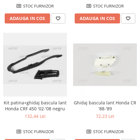
Protectii Polisport
Kit pompa apa
STOC FURNIZOR
STOC FURNIZOR
Rezervor
Radiator
ADAUGA IN COS
ADAUGA IN COS
Rulmenti ghidon
Semering pompa apa
Senzor
Kit rulmenti ghidon
Suruburi si capace motor
Scarite
Suport pasager PUIG
Suport/Suruburi/Piulite/Cleme
Kit patina+ghidaj bascula lant
Ghidaj bascula lant Honda CR
Honda CRF 450 '02-'08 negru
'88-'89
132,44 Lei
72,23 Lei
STOC FURNIZOR
STOC FURNIZOR