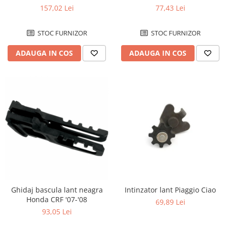
157,02 Lei
77,43 Lei
Kit abtibilde
Rezervor / Buson rezervor
Protectie Rezervor
Robinet benzina
STOC FURNIZOR
STOC FURNIZOR
Accesorii puig
Soc
Bascula
Sonda benzina
ADAUGA IN COS
ADAUGA IN COS
Vacum benzina
Cricuri
Sistem lubrifiere motor
Directie
Buson
Bieleta
Pompa ulei
Pivoti
Sistem pornire
Set cap de bara
Capac pornire
Parbriz
Cuplaj rac
Pedale
Rac pornire
Pedale pornire
Semiluna pornire
Pedale schimbator
Sistem racire motor
Intinzator lant Piaggio Ciao
Ghidaj bascula lant neagra
Plasticuri Enduro/Mx
Honda CRF '07-'08
69,89 Lei
Angrenaj pompa apa
93,05 Lei
Protectii cadru / motor
Capac racire motor