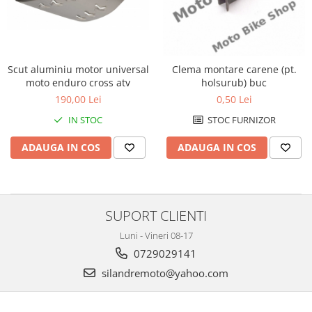
Cizme
Geci
Manusi
Ochelari
Scut aluminiu motor universal
Clema montare carene (pt.
Pantaloni
moto enduro cross atv
holsurub) buc
Tricou/Pantaloni termici
190,00 Lei
0,50 Lei
Tricouri
IN STOC
STOC FURNIZOR
Veste airbag
ADAUGA IN COS
ADAUGA IN COS
Echipament Impermeabil
Accesorii echipamente
Protectii Corp
SUPORT CLIENTI
Brauri
Cagule
Luni - Vineri 08-17
Protectii Coloana
0729029141
Protectii Corp
silandremoto@yahoo.com
Protectii Gat
Protectii Maini