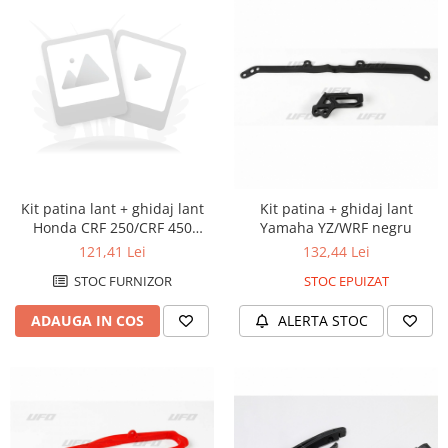
Kit patina lant + ghidaj lant
Kit patina + ghidaj lant
Honda CRF 250/CRF 450
Yamaha YZ/WRF negru
2009/10, rosu
121,41 Lei
132,44 Lei
STOC FURNIZOR
STOC EPUIZAT
ADAUGA IN COS
ALERTA STOC