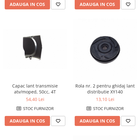
Kit pompa apa
ADAUGA IN COS
ADAUGA IN COS
Protectii Polisport
Radiator
Rezervor
Semering pompa apa
Rulmenti ghidon
Senzor
Suruburi si capace motor
Kit rulmenti ghidon
Scarite
Suport pasager PUIG
Suport/Suruburi/Piulite/Cleme
Capac lant transmisie
Rola nr. 2 pentru ghidaj lant
atv/moped, 50cc, 4T
distributie XY140
54,40 Lei
13,10 Lei
STOC FURNIZOR
STOC FURNIZOR
ADAUGA IN COS
ADAUGA IN COS