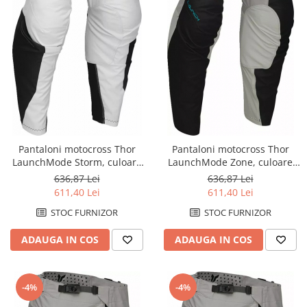
Pantaloni motocross Thor
Pantaloni motocross Thor
LaunchMode Storm, culoare
LaunchMode Zone, culoare
alb/negru, marime 42
gri/negru, marime 28
636,87 Lei
636,87 Lei
611,40 Lei
611,40 Lei
STOC FURNIZOR
STOC FURNIZOR
ADAUGA IN COS
ADAUGA IN COS
-4%
-4%