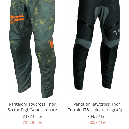
Pantaloni atv/cross Thor
Pantaloni atv/cross Thor
Sector Digi Camo, culoare
Terrain ITB, culoare negru/gri,
verde/camo, marime 32
marime 30
245,10 Lei
604,92 Lei
235,30 Lei
580,72 Lei