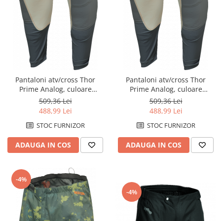
Pantaloni atv/cross Thor
Pantaloni atv/cross Thor
Prime Analog, culoare
Prime Analog, culoare
gri/portocaliu, marime 29
gri/portocaliu, marime 31
509,36 Lei
509,36 Lei
488,99 Lei
488,99 Lei
STOC FURNIZOR
STOC FURNIZOR
ADAUGA IN COS
ADAUGA IN COS
-4%
-4%