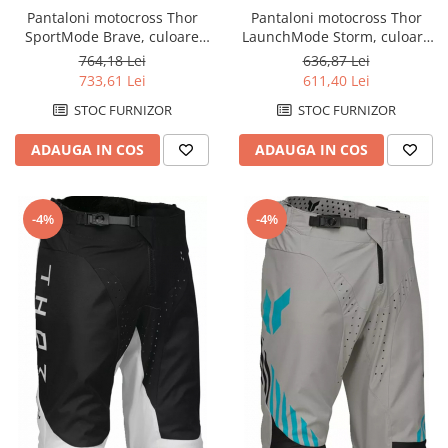
Pantaloni motocross Thor
Pantaloni motocross Thor
SportMode Brave, culoare
LaunchMode Storm, culoare
multicolor, marime 40
alb/negru, marime 40
764,18 Lei
636,87 Lei
733,61 Lei
611,40 Lei
STOC FURNIZOR
STOC FURNIZOR
ADAUGA IN COS
ADAUGA IN COS
-4%
-4%