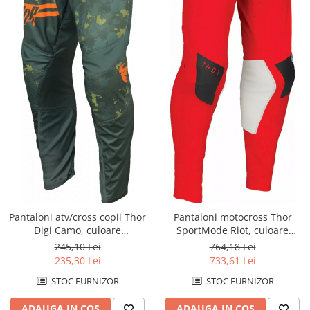
Pantaloni atv/cross copii Thor
Pantaloni motocross Thor
Digi Camo, culoare
SportMode Riot, culoare
verde/camo, marime 26
rosu/negru, marime 38
245,10 Lei
764,18 Lei
235,30 Lei
733,61 Lei
STOC FURNIZOR
STOC FURNIZOR
ADAUGA IN COS
ADAUGA IN COS