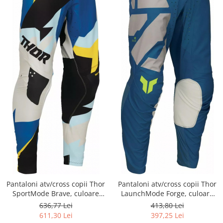
Pantaloni atv/cross copii Thor
Pantaloni atv/cross copii Thor
SportMode Brave, culoare
LaunchMode Forge, culoare
multicolor, marime 24
albastru, marime 18
636,77 Lei
413,80 Lei
611,30 Lei
397,25 Lei