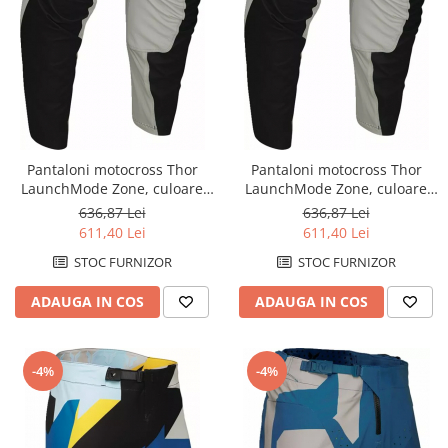
Pantaloni motocross Thor
Pantaloni motocross Thor
LaunchMode Zone, culoare
LaunchMode Zone, culoare
gri/negru, marime 42
gri/negru, marime 44
636,87 Lei
636,87 Lei
611,40 Lei
611,40 Lei
STOC FURNIZOR
STOC FURNIZOR
ADAUGA IN COS
ADAUGA IN COS
-4%
-4%