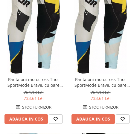
Pantaloni motocross Thor
Pantaloni motocross Thor
SportMode Brave, culoare
SportMode Brave, culoare
multicolor, marime 32
multicolor, marime 36
764,18 Lei
764,18 Lei
733,61 Lei
733,61 Lei
STOC FURNIZOR
STOC FURNIZOR
ADAUGA IN COS
ADAUGA IN COS