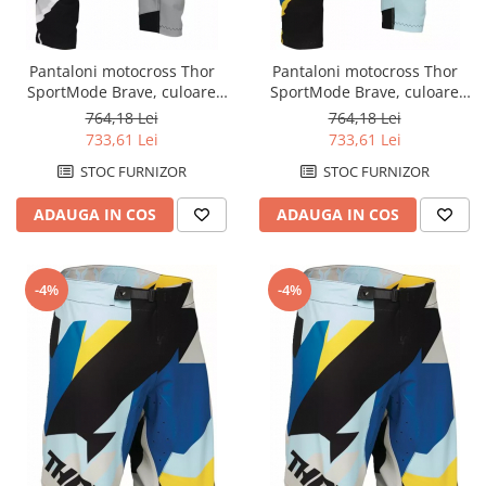
Pantaloni motocross Thor
Pantaloni motocross Thor
SportMode Brave, culoare
SportMode Brave, culoare
negru/gri, marime 40
multicolor, marime 31
764,18 Lei
764,18 Lei
733,61 Lei
733,61 Lei
STOC FURNIZOR
STOC FURNIZOR
ADAUGA IN COS
ADAUGA IN COS
-4%
-4%