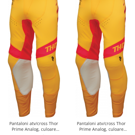
Pantaloni atv/cross Thor
Pantaloni atv/cross Thor
Prime Analog, culoare
Prime Analog, culoare
galben/rosu, marime 29
galben/rosu, marime 31