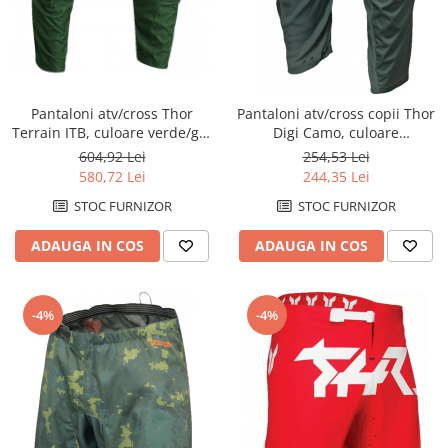
Pantaloni atv/cross Thor
Pantaloni atv/cross copii Thor
Terrain ITB, culoare verde/gri,
Digi Camo, culoare
marime 30
verde/camo, marime 18
604,92 Lei
254,53 Lei
580,72 Lei
244,35 Lei
STOC FURNIZOR
STOC FURNIZOR
ADAUGA IN COS
ADAUGA IN COS
-4%
-4%