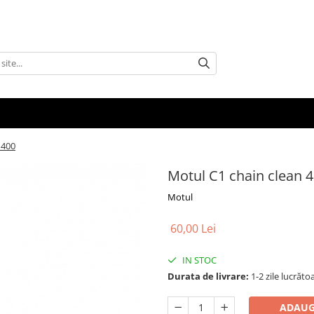
 400
Motul C1 chain clean 
Motul
60,00 Lei
IN STOC
Durata de livrare:
1-2 zile lucrăto
ADAUG