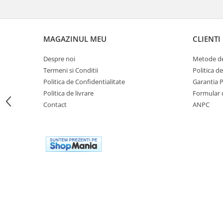
Genti soft Shad
Genti TERRA Shad
Kituri complete TERRA Shad
MAGAZINUL MEU
CLIENTI
Kituri de prindere Shad
Top Case Shad
Despre noi
Metode de
Rucsacuri & Genti
Termeni si Conditii
Politica d
Politica de Confidentialitate
Garantia 
Genti
Politica de livrare
Formular 
Rucsac
Contact
ANPC
Suporti prindere cutii/genti
Cutii / Genti
Antifurt
Chingi / Plase bagaj
Lama zapada
Prelata moto/atv/snow
Remorci & Trolii
Accesorii