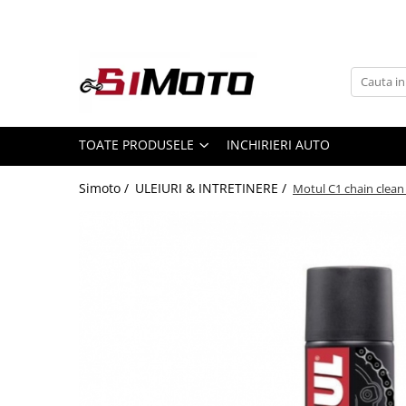
Toate Produsele
MOTOCICLETE & ATV
ECHIPAMENTE
Echipament Strada
TOATE PRODUSELE
INCHIRIERI AUTO
Casti
Simoto /
ULEIURI & INTRETINERE /
Motul C1 chain clean
Camasi
Cizme & Ghete
Geci
Manusi
Ochelari
Pantaloni
Veste
Echipament Cross & ATV
Casti