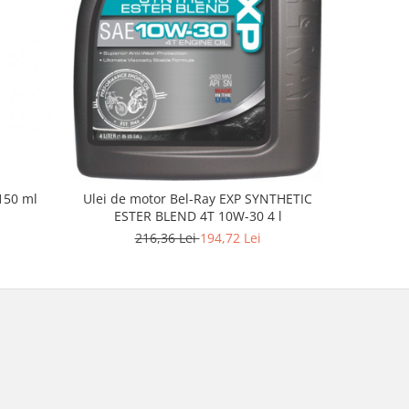
150 ml
Trusa scu
Ulei de motor Bel-Ray EXP SYNTHETIC
ESTER BLEND 4T 10W-30 4 l
216,36 Lei
194,72 Lei