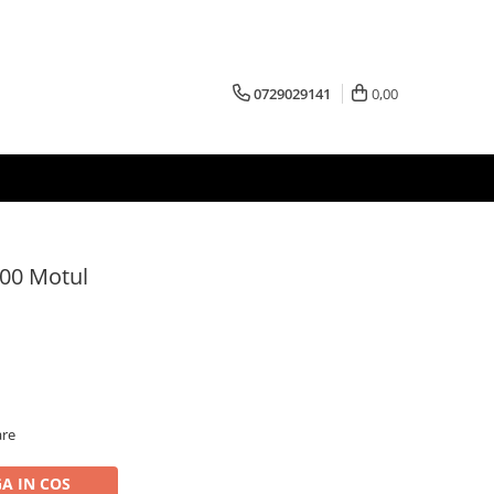
0729029141
0,00
400 Motul
are
A IN COS