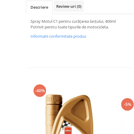
Protectii Picioare
Review-uri
(0)
Descriere
Imbracaminte Casual
Spray Motul C1 pentru curățarea lanțului, 400ml
Cadou personalizat
Potrivit pentru toate tipurile de motocicleta.
Curele
Informatii conformitate produs
Haine
Ochelari de soare
Sepci
Echipament Dama
Camasi dama
Geci dama
Incaltaminte dama
-40%
Manusi dama
Pantaloni dama
-5%
Intercom
TRANSPORT & DEPOZITARE
Genti & Bagaje