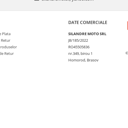
DATE COMERCIALE
 Plata
SILANDRE MOTO SRL
e Retur
J8/185/2022
Produselor
RO45505836
©
de Retur
nr.349, birou 1
Homorod, Brasov