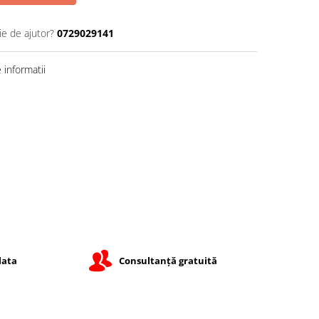
ie de ajutor?
0729029141
informatii
lata
Consultanță gratuită