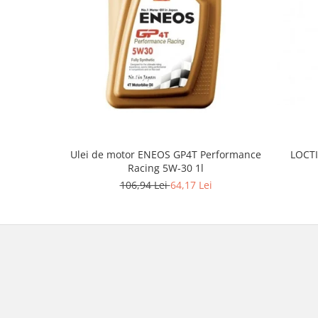
Borsete
Geanta furca
Geanta ghidon
Geanta rezervor
Geanta spate
Genti laterale
Genti picior
Top case
Ulei de motor ENEOS GP4T Performance
LOCTI
Accesorii
Racing 5W-30 1l
Top case
106,94 Lei
64,17 Lei
Cutii / Genti SHAD
Accesorii cutii Shad
Cutii aluminiu Shad
Cutii ATV Shad
Cutii capace colorate
Cutii laterale Shad
Genti rezervor Shad