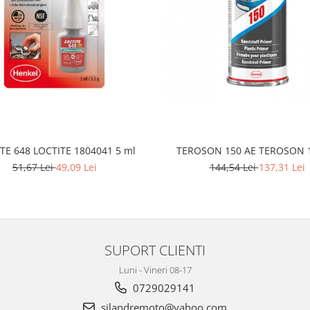
TE 648 LOCTITE 1804041 5 ml
TEROSON 150 AE TEROSON 
51,67 Lei
49,09 Lei
144,54 Lei
137,31 Lei
SUPORT CLIENTI
Luni - Vineri 08-17
0729029141
silandremoto@yahoo.com