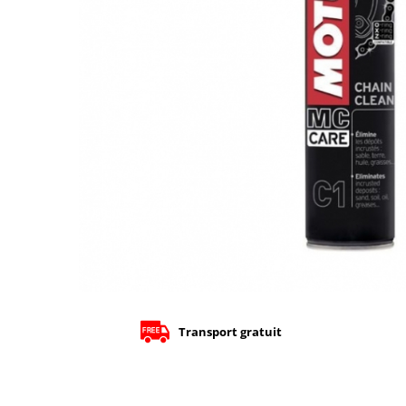
Cizme
Geci
Manusi
Ochelari
Pantaloni
Tricou/Pantaloni termici
Tricouri
Veste airbag
Echipament Impermeabil
Accesorii echipamente
Protectii Corp
Brauri
Cagule
Protectii Coloana
Transport gratuit
Protectii Corp
Protectii Gat
Protectii Maini