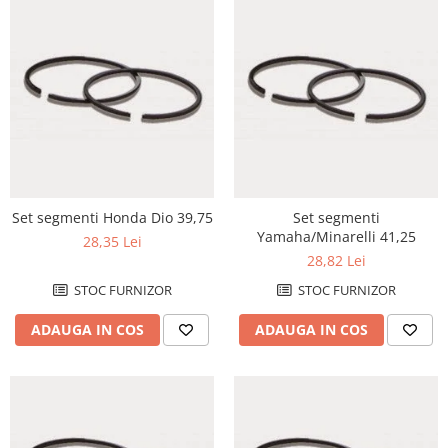
Remorci & Trolii
Accesorii
Carlige & Suporti
Remorci & Utile
Trolii & Suporti
Suporti ATV & UTV
Suporti telefon & Audio
EVACUARE
Set segmenti Honda Dio 39,75
Set segmenti
Evacuari universale
Yamaha/Minarelli 41,25
28,35 Lei
28,82 Lei
Evacuări Mivv
STOC FURNIZOR
STOC FURNIZOR
Evacuări G.P.R.
Evacuări Storm
ADAUGA IN COS
ADAUGA IN COS
Evacuari FMF
Evacuari HLP
Accesorii