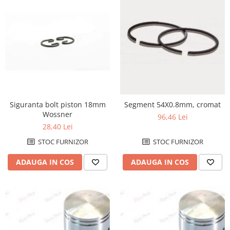
Ambielaj
Ambielaj standard / racing
Kit biela
Kit rulmenti ambielaj
Pana
Rola bolt
Rulmenti ambielaj
Siguranta bolt piston 18mm
Segment 54X0.8mm, cromat
Ambreaj
Wossner
96,46 Lei
Ambreaj complet
28,40 Lei
Ambreaj plecare
STOC FURNIZOR
STOC FURNIZOR
Arcuri ambreiaj
ADAUGA IN COS
ADAUGA IN COS
Oala ambreiaj
Placi ambreaj
Capac aprindere / ambreaj
Distributie
Axa came