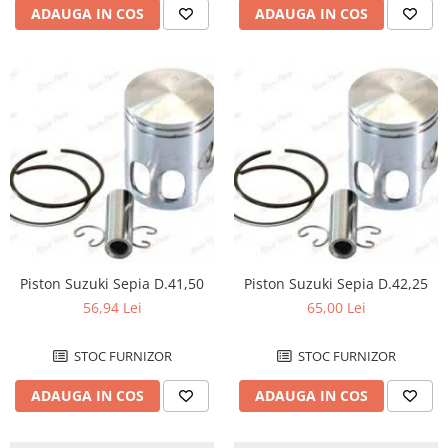
Cutii laterale Shad
ADAUGA IN COS
ADAUGA IN COS
Genti rezervor Shad
Genti soft Shad
Genti TERRA Shad
Kituri complete TERRA Shad
Kituri de prindere Shad
Top Case Shad
Rucsacuri & Genti
Genti
Rucsac
Suporti prindere cutii/genti
Piston Suzuki Sepia D.41,50
Piston Suzuki Sepia D.42,25
Cutii / Genti
56,94 Lei
65,00 Lei
Antifurt
STOC FURNIZOR
STOC FURNIZOR
Chingi / Plase bagaj
ADAUGA IN COS
ADAUGA IN COS
Lama zapada
Prelata moto/atv/snow