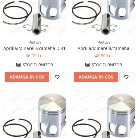
Cheie lant distributie
Intinzator lant
Lant distributie
Semeringuri supape
Supape
Piston
Piston
Garnituri
Aprilia/Minarelli/Yamaha D.41
Aprilia/Minarelli/Yamaha
Garnituri / bucata
D.40,75
66,09 Lei
48,80 Lei
Kit garnituri
STOC FURNIZOR
STOC FURNIZOR
Semeringuri
ADAUGA IN COS
ADAUGA IN COS
Motor de schimb
Pistoane / Segmenti
Pistoane
Segmenti
Siguranta bolt
Prezoane/Suruburi
Set motor / chiuloase