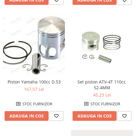
Pivoti
Set cap de bara
Parbriz
Pedale
Pedale pornire
Pedale schimbator
Plasticuri Enduro/Mx
Protectii cadru / motor
Protectii Polisport
Rezervor
Piston Yamaha 100cc D.53
Set piston ATV-4T 110cc.
52.4MM
167,57 Lei
Rulmenti ghidon
45,23 Lei
Kit rulmenti ghidon
STOC FURNIZOR
STOC FURNIZOR
Scarite
ADAUGA IN COS
ADAUGA IN COS
Suport pasager PUIG
Suport/Suruburi/Piulite/Cleme
MOTOR