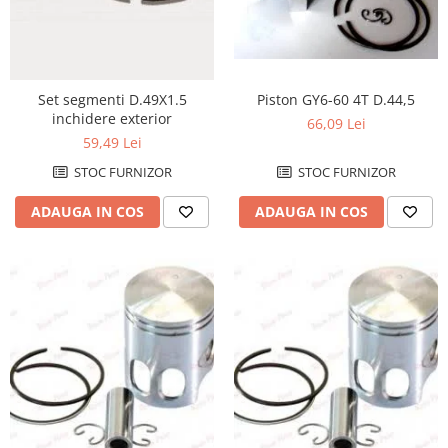
Cizme
Geci
Manusi
Ochelari
Piston GY6-60 4T D.44,5
Set segmenti D.49X1.5
Pantaloni
inchidere exterior
66,09 Lei
Tricou/Pantaloni termici
59,49 Lei
Tricouri
STOC FURNIZOR
STOC FURNIZOR
Veste airbag
ADAUGA IN COS
ADAUGA IN COS
Echipament Impermeabil
Accesorii echipamente
Protectii Corp
Brauri
Cagule
Protectii Coloana
Protectii Corp
Protectii Gat
Protectii Maini