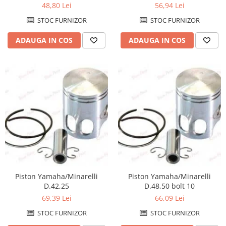
48,80 Lei
56,94 Lei
Genti & Bagaje
STOC FURNIZOR
STOC FURNIZOR
Borsete
ADAUGA IN COS
ADAUGA IN COS
Geanta furca
Geanta ghidon
Geanta rezervor
Geanta spate
Genti laterale
Genti picior
Top case
Accesorii
Top case
Cutii / Genti SHAD
Piston Yamaha/Minarelli
Piston Yamaha/Minarelli
Accesorii cutii Shad
D.42,25
D.48,50 bolt 10
Cutii aluminiu Shad
69,39 Lei
66,09 Lei
Cutii ATV Shad
STOC FURNIZOR
STOC FURNIZOR
Cutii capace colorate