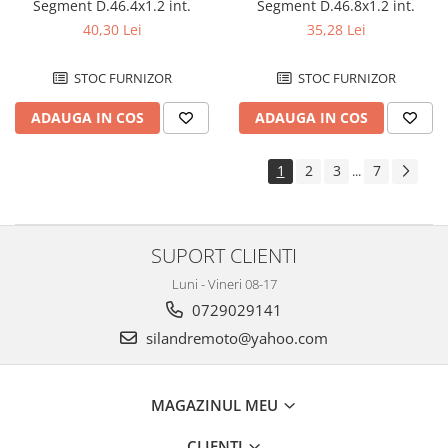
Soc
Segment D.46.4x1.2 int.
Segment D.46.8x1.2 int.
40,30 Lei
35,28 Lei
Sonda benzina
Vacum benzina
STOC FURNIZOR
STOC FURNIZOR
Sistem lubrifiere motor
Buson
ADAUGA IN COS
ADAUGA IN COS
Pompa ulei
Sistem pornire
1
2
3
7
...
Capac pornire
Cuplaj rac
Rac pornire
SUPORT CLIENTI
Semiluna pornire
Luni - Vineri 08-17
Sistem racire motor
0729029141
Angrenaj pompa apa
silandremoto@yahoo.com
Capac racire motor
Kit pompa apa
MAGAZINUL MEU
Radiator
Semering pompa apa
CLIENTI