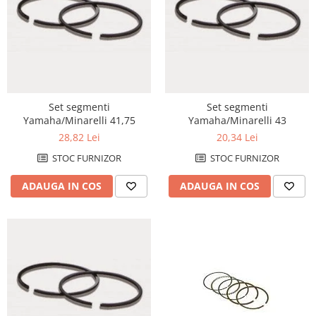
Banda termica
Evacuare completa
Filtru de fum
Galerie Evacuare
Garnituri toba
Set segmenti
Set segmenti
Kit tuning
Yamaha/Minarelli 41,75
Yamaha/Minarelli 43
Prindere
28,82 Lei
20,34 Lei
Protecții galerie
STOC FURNIZOR
STOC FURNIZOR
Silentiator / Dbkiller
ADAUGA IN COS
ADAUGA IN COS
SUSPENSIE CADRU
Ghidoane & Control
Adaptoare
Ajutor acceleratie
Amortizor ghidon
Cabluri
Capete ghidon