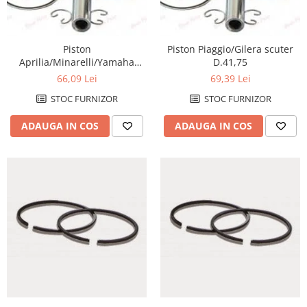
Chiuloasa
Set motor
Set motor + chiuloase
Piston
Piston Piaggio/Gilera scuter
Sistem alimentare cu combustibil
Aprilia/Minarelli/Yamaha
D.41,75
D.40,50
Carburator complet
66,09 Lei
69,39 Lei
Conector alimentare combustibil
STOC FURNIZOR
STOC FURNIZOR
Cui ponto
ADAUGA IN COS
ADAUGA IN COS
Flansa admisie
Furtun benzina
Jigler
Kit reparatie
Membrana carburator
Muzicuta
Plutitor
Pompa benzina
Rezervor / Buson rezervor
Robinet benzina