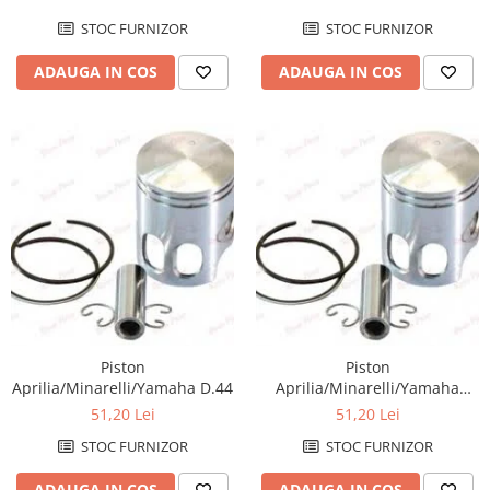
Amortizoare fata
STOC FURNIZOR
STOC FURNIZOR
Amortizoare spate
ADAUGA IN COS
ADAUGA IN COS
Protectii telescoape
Semeringuri amortizore /
telescoape
Abtibilde
Abtibilde / Stickere
Banda ornament janta
Kit abtibilde
Protectie Jug
Protectie Rezervor
Accesorii puig
Piston
Piston
Bascula
Aprilia/Minarelli/Yamaha D.44
Aprilia/Minarelli/Yamaha
Cricuri
D.43,50
51,20 Lei
51,20 Lei
Directie
STOC FURNIZOR
STOC FURNIZOR
Bieleta
ADAUGA IN COS
ADAUGA IN COS