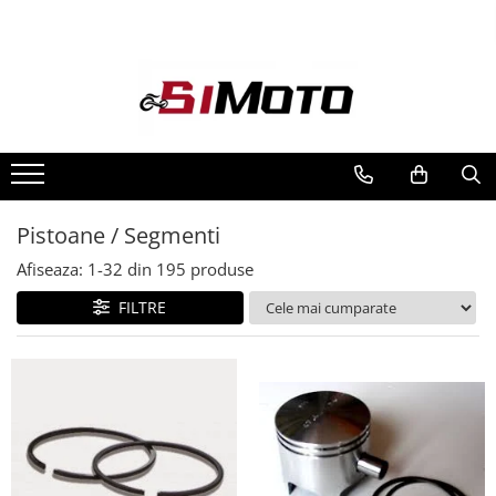
Toate Produsele
MOTOCICLETE & ATV
ECHIPAMENTE
Echipament Strada
Casti
Pistoane / Segmenti
Camasi
Cizme & Ghete
Afiseaza:
1-
32
din
195
produse
Geci
FILTRE
Manusi
Ochelari
Pantaloni
Veste
Echipament Cross & ATV
Casti