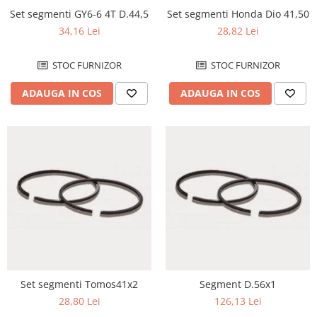
Set segmenti GY6-6 4T D.44,5
Set segmenti Honda Dio 41,50
Plastic numar
34,16 Lei
28,82 Lei
Protectii furca/telescop
Sa
STOC FURNIZOR
STOC FURNIZOR
Scut Motor
Spatar
ADAUGA IN COS
ADAUGA IN COS
Suport numar
Roti & Accesorii
Accesorii
Ax roata Puig
Butuc roata
Jante
Piulita roata
Roti complete
Rulmenti roata
Spite
Set segmenti Tomos41x2
Segment D.56x1
Suspensie
28,80 Lei
126,13 Lei
Aerisitoare telescoape