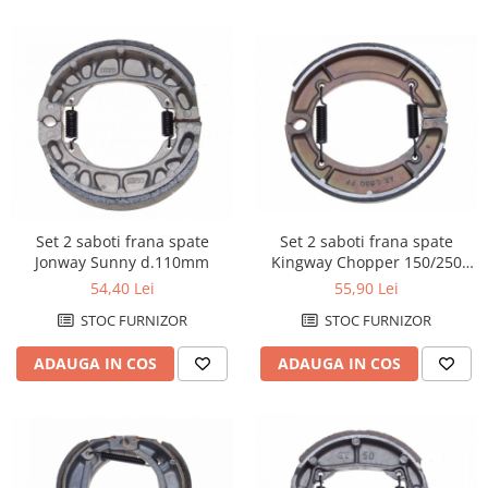
Protectii Polisport
Kit pompa apa
Rezervor
Radiator
Rulmenti ghidon
Semering pompa apa
Senzor
Kit rulmenti ghidon
Suruburi si capace motor
Scarite
Suport/Suruburi/Piulite/Cleme
Set 2 saboti frana spate
Set 2 saboti frana spate
Jonway Sunny d.110mm
Kingway Chopper 150/250
d.160mm
54,40 Lei
55,90 Lei
STOC FURNIZOR
STOC FURNIZOR
ADAUGA IN COS
ADAUGA IN COS