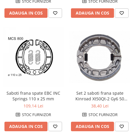
STOC FURNIZOR
STOC FURNIZOR
Kit abtibilde
Rezervor / Buson rezervor
ADAUGA IN COS
ADAUGA IN COS
Protectie Rezervor
Robinet benzina
Accesorii puig
Soc
Bascula
Sonda benzina
Vacum benzina
Cricuri
Sistem lubrifiere motor
Directie
Buson
Bieleta
Pompa ulei
Pivoti
Sistem pornire
Set cap de bara
Capac pornire
Parbriz
Cuplaj rac
Pedale
Saboti frana spate EBC INC
Set 2 saboti frana spate
Rac pornire
Springs 110 x 25 mm
Kinroad Xt50Qt-2 Gy6 50
Pedale pornire
Semiluna pornire
139Qmb d.110m
109,14 Lei
38,40 Lei
Pedale schimbator
Sistem racire motor
STOC FURNIZOR
STOC FURNIZOR
Plasticuri Enduro/Mx
Angrenaj pompa apa
Protectii cadru / motor
ADAUGA IN COS
ADAUGA IN COS
Capac racire motor