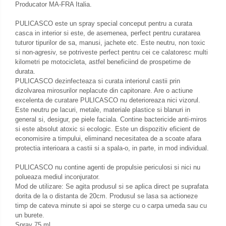
Producator MA-FRA Italia.
Membrana carburator
Abtibilde / Stickere
Muzicuta
Banda ornament janta
PULICASCO este un spray special conceput pentru a curata
casca in interior si este, de asemenea, perfect pentru curatarea
Plutitor
Kit abtibilde
tuturor tipurilor de sa, manusi, jachete etc. Este neutru, non toxic
Pompa benzina
Protectie Jug
si non-agresiv, se potriveste perfect pentru cei ce calatoresc multi
kilometri pe motocicleta, astfel beneficiind de prospetime de
Rezervor / Buson rezervor
Protectie Rezervor
durata.
Robinet benzina
Accesorii puig
PULICASCO dezinfecteaza si curata interiorul castii prin
Soc
dizolvarea mirosurilor neplacute din capitonare. Are o actiune
Bascula
excelenta de curatare PULICASCO nu deterioreaza nici vizorul.
Sonda benzina
Este neutru pe lacuri, metale, materiale plastice si blanuri in
Vacum benzina
Cricuri
general si, desigur, pe piele faciala. Contine bactericide anti-miros
si este absolut atoxic si ecologic. Este un dispozitiv eficient de
Sistem lubrifiere motor
Directie
economisire a timpului, eliminand necesitatea de a scoate afara
protectia interioara a castii si a spala-o, in parte, in mod individual.
Buson
Bieleta
Pompa ulei
Pivoti
PULICASCO nu contine agenti de propulsie periculosi si nici nu
polueaza mediul inconjurator.
Sistem pornire
Set cap de bara
Mod de utilizare: Se agita produsul si se aplica direct pe suprafata
Capac pornire
dorita de la o distanta de 20cm. Produsul se lasa sa actioneze
Parbriz
timp de cateva minute si apoi se sterge cu o carpa umeda sau cu
Cuplaj rac
Pedale
un burete.
Rac pornire
Spray 75 ml.