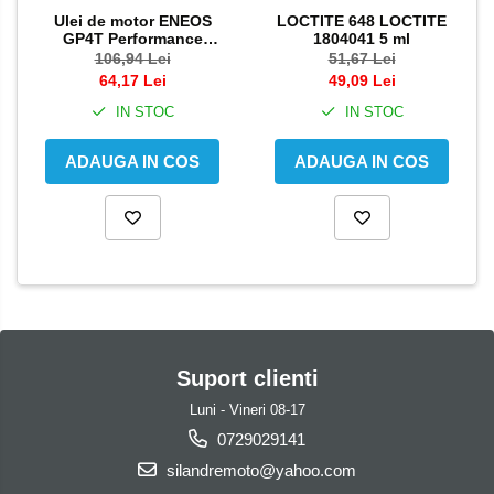
Ulei de motor ENEOS
LOCTITE 648 LOCTITE
GP4T Performance
1804041 5 ml
Racing 5W-30 1l
106,94 Lei
51,67 Lei
64,17 Lei
49,09 Lei
IN STOC
IN STOC
ADAUGA IN COS
ADAUGA IN COS
Suport clienti
Luni - Vineri 08-17
0729029141
silandremoto@yahoo.com