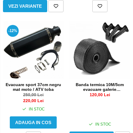
VEZI VARIANTE
-12%
Banda termica 10M/5cm
Evacuare sport 37cm negru
evacuare galerie
mat moto / ATV toba
termoizolanta moto ATV
120,00 Lei
250,00 Lei
auto
220,00 Lei
IN STOC
ADAUGA IN COS
IN STOC