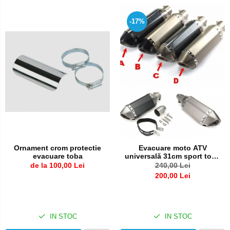
-17%
Ornament crom protectie
Evacuare moto ATV
evacuare toba
universală 31cm sport toba
scurta
de la 100,00 Lei
240,00 Lei
200,00 Lei
IN STOC
IN STOC