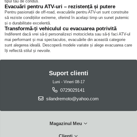
tipul tău de condus.
Evacuări pentru ATV-uri – rezistență și putere
Pentru pasionații de off-road, evacuările pentru ATV-uri sunt construite
să reziste condițiilor extreme, oferind în același timp un sunet puternic
și o durabilitate excelentă.
Transformă-ți vehiculul cu evacuarea potrivită
Indiferent dacă vrei să-ți personalizezi motocicleta sau să-ți faci ATV-ul
mai performant și mai spectaculos, evacuările din această categorie
sunt alegerea ideală. Descoperă modele variate și alege evacuarea care
îți reflectă stilul și nevoile.
Suport clienti
Luni - Vineri 08-17
0729029141
silandremoto@yahoo.com
Magazinul Meu
Clienti