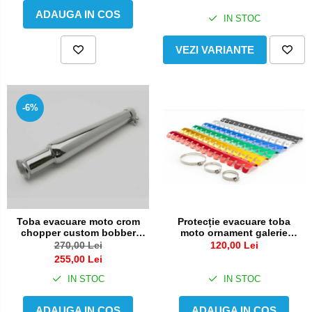
ADAUGA IN COS
IN STOC
VEZI VARIANTE
-6%
Protecție evacuare toba
Toba evacuare moto crom
moto ornament galerie
chopper custom bobber
motocicleta esapament
tobe sport
120,00 Lei
270,00 Lei
255,00 Lei
IN STOC
IN STOC
ADAUGA IN COS
ADAUGA IN COS