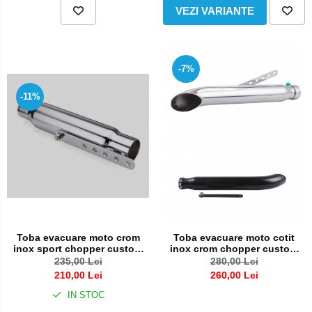
VEZI VARIANTE
-7%
-11%
Toba evacuare moto crom
Toba evacuare moto cotit
inox sport chopper custom
inox crom chopper custom
bobber cafe racer
bobber tobe sport
235,00 Lei
280,00 Lei
210,00 Lei
260,00 Lei
IN STOC