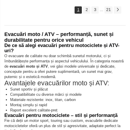
1
2
3
21
...
Evacuări moto / ATV – performanță, sunet și
durabilitate pentru orice vehicul
De ce să alegi evacuări pentru motociclete și ATV-
uri?
O evacuare de calitate nu doar schimbă sunetul motorului, ci și
îmbunătățește performanța și aspectul vehiculului. În categoria noastră
de
evacuări moto și ATV
, vei găsi modele universale și dedicate,
concepute pentru a oferi putere suplimentară, un sunet mai grav,
puternic și o estetică modernă.
Avantajele evacuărilor moto și ATV:
Sunet sportiv și plăcut
Compatibilitate cu diverse mărci și modele
Materiale rezistente: inox, titan, carbon
Montaj simplu și rapid
Raport excelent calitate-preț
Evacuări pentru motociclete – stil și performanță
Fie că deții un motor sport, touring sau custom, evacuările dedicate
motocicletelor oferă un plus de stil și agresivitate, adaptate perfect la