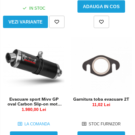
ADAUGA IN COS
IN STOC
VEZI VARIANTE
Evacuare sport Mivv GP
Garnitura toba evacuare 2T
oval Carbon Slip-on moto
11,02 Lei
sport toba
1.980,00 Lei
LA COMANDA
STOC FURNIZOR