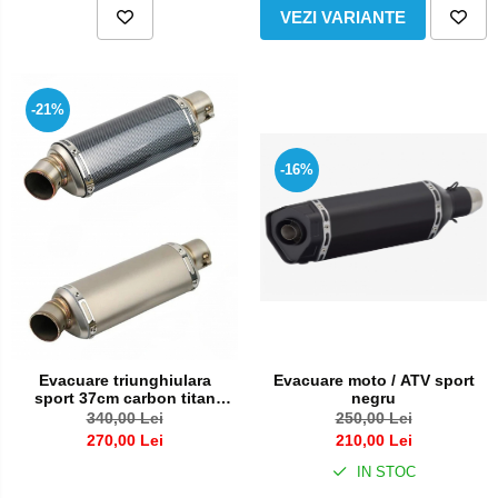
VEZI VARIANTE
-21%
-16%
Evacuare triunghiulara
Evacuare moto / ATV sport
sport 37cm carbon titan
negru
moto ATV toba esapament
340,00 Lei
250,00 Lei
270,00 Lei
210,00 Lei
IN STOC