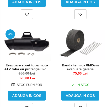
ADAUGA IN COS
ADAUGA IN COS
-7%
Banda termica 8M/5cm
Evacuare sport toba moto
evacuare galerie
ATV toba cu protecție 32cm
termoizolanta moto ATV
esapament
75,00 Lei
350,00 Lei
auto
325,00 Lei
IN STOC
STOC FURNIZOR
ADAUGA IN COS
ADAUGA IN COS