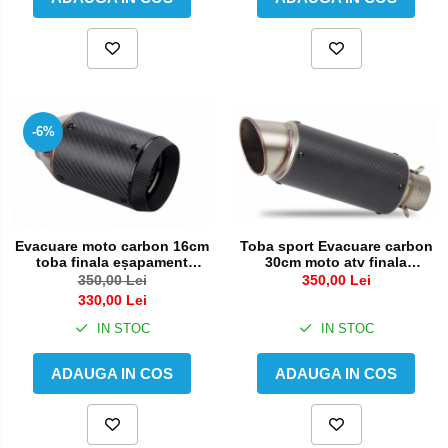
-6%
Toba sport Evacuare carbon
Evacuare moto carbon 16cm
30cm moto atv finala
toba finala eșapament
eșapament
scurta
350,00 Lei
350,00 Lei
330,00 Lei
IN STOC
IN STOC
ADAUGA IN COS
ADAUGA IN COS