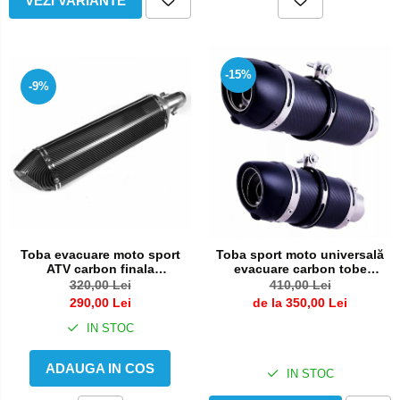
VEZI VARIANTE
-15%
-9%
Toba evacuare moto sport
Toba sport moto universală
ATV carbon finala
evacuare carbon tobe
eșapament 47cm
esapament motocicleta
320,00 Lei
410,00 Lei
290,00 Lei
de la 350,00 Lei
IN STOC
ADAUGA IN COS
IN STOC