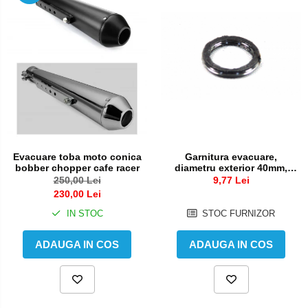
Pedale schimbator
Semiluna pornire
Plasticuri Enduro/Mx
Sistem racire motor
Protectii cadru / motor
Angrenaj pompa apa
Protectii Polisport
Capac racire motor
Kit pompa apa
Rezervor
Radiator
Rulmenti ghidon
Semering pompa apa
Kit rulmenti ghidon
Senzor
Garnitura evacuare,
Evacuare toba moto conica
diametru exterior 40mm,
bobber chopper cafe racer
Scarite
Suruburi si capace motor
interior 30mm
9,77 Lei
250,00 Lei
Suport/Suruburi/Piulite/Cleme
230,00 Lei
STOC FURNIZOR
IN STOC
ADAUGA IN COS
ADAUGA IN COS