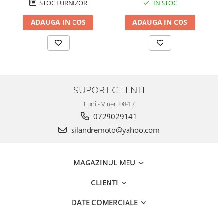
Protectii Polisport
STOC FURNIZOR
IN STOC
Kit pompa apa
Rezervor
Radiator
ADAUGA IN COS
ADAUGA IN COS
Rulmenti ghidon
Semering pompa apa
Senzor
Kit rulmenti ghidon
Suruburi si capace motor
Scarite
Suport pasager PUIG
Suport/Suruburi/Piulite/Cleme
SUPORT CLIENTI
Luni - Vineri 08-17
0729029141
silandremoto@yahoo.com
MAGAZINUL MEU
CLIENTI
DATE COMERCIALE