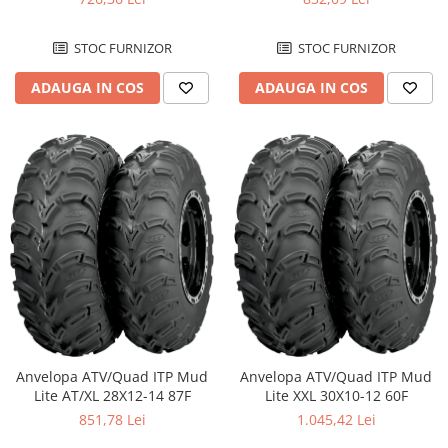
STOC FURNIZOR
STOC FURNIZOR
ADAUGA IN COS
ADAUGA IN COS
Anvelopa ATV/Quad ITP Mud
Anvelopa ATV/Quad ITP Mud
Lite AT/XL 28X12-14 87F
Lite XXL 30X10-12 60F
851,78 Lei
1.045,42 Lei