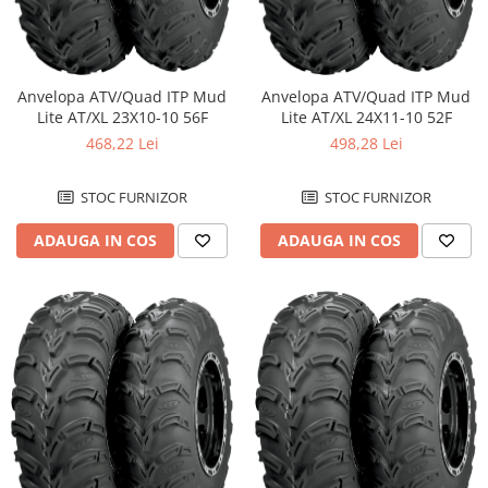
Kit pompa apa
Protectii Polisport
Radiator
Rezervor
Semering pompa apa
Rulmenti ghidon
Senzor
Anvelopa ATV/Quad ITP Mud
Anvelopa ATV/Quad ITP Mud
Lite AT/XL 23X10-10 56F
Lite AT/XL 24X11-10 52F
Suruburi si capace motor
Kit rulmenti ghidon
468,22 Lei
498,28 Lei
Scarite
Suport pasager PUIG
STOC FURNIZOR
STOC FURNIZOR
Suport/Suruburi/Piulite/Cleme
ADAUGA IN COS
ADAUGA IN COS