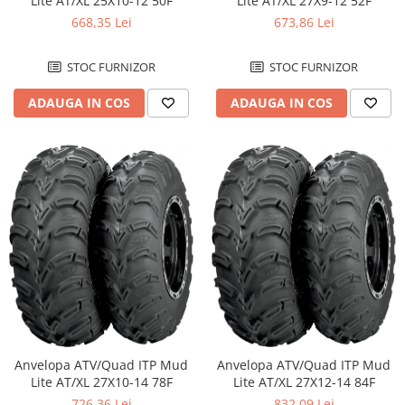
Lite AT/XL 25X10-12 50F
Lite AT/XL 27X9-12 52F
668,35 Lei
673,86 Lei
STOC FURNIZOR
STOC FURNIZOR
ADAUGA IN COS
ADAUGA IN COS
Anvelopa ATV/Quad ITP Mud
Anvelopa ATV/Quad ITP Mud
Lite AT/XL 27X10-14 78F
Lite AT/XL 27X12-14 84F
726,36 Lei
832,09 Lei