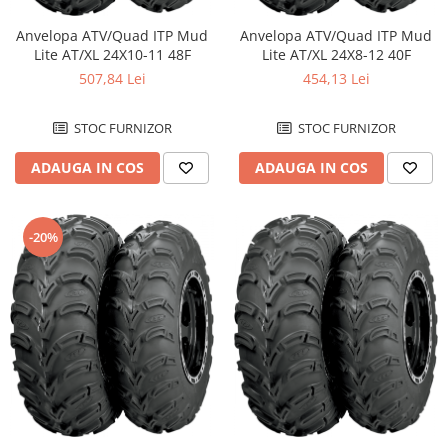
Anvelopa ATV/Quad ITP Mud
Anvelopa ATV/Quad ITP Mud
Lite AT/XL 24X10-11 48F
Lite AT/XL 24X8-12 40F
507,84 Lei
454,13 Lei
STOC FURNIZOR
STOC FURNIZOR
ADAUGA IN COS
ADAUGA IN COS
-20%