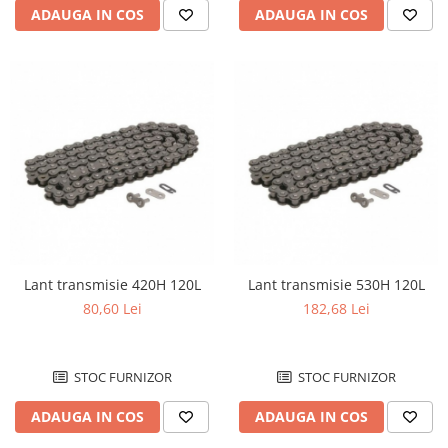
ADAUGA IN COS
ADAUGA IN COS
Kit abtibilde
Rezervor / Buson rezervor
Protectie Rezervor
Robinet benzina
Accesorii puig
Soc
Bascula
Sonda benzina
Vacum benzina
Cricuri
Sistem lubrifiere motor
Directie
Buson
Bieleta
Pompa ulei
Pivoti
Sistem pornire
Set cap de bara
Capac pornire
Parbriz
Lant transmisie 420H 120L
Lant transmisie 530H 120L
Cuplaj rac
Pedale
80,60 Lei
182,68 Lei
Rac pornire
Pedale pornire
Semiluna pornire
Pedale schimbator
Sistem racire motor
STOC FURNIZOR
STOC FURNIZOR
Plasticuri Enduro/Mx
Angrenaj pompa apa
ADAUGA IN COS
ADAUGA IN COS
Protectii cadru / motor
Capac racire motor