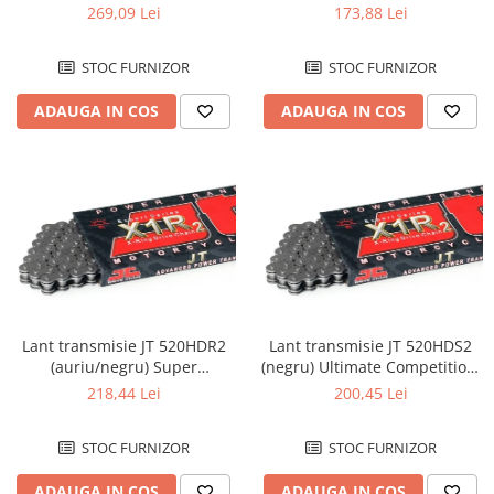
Ring, L108, deschis/cheita
L110, deschis/cheita cu
269,09 Lei
173,88 Lei
sigu...
siguranta
STOC FURNIZOR
STOC FURNIZOR
ADAUGA IN COS
ADAUGA IN COS
Lant transmisie JT 520HDR2
Lant transmisie JT 520HDS2
(auriu/negru) Super
(negru) Ultimate Competition,
Competition, L110,
L116, deschis/cheita cu
218,44 Lei
200,45 Lei
deschis/cheita cu sig...
siguranta
STOC FURNIZOR
STOC FURNIZOR
ADAUGA IN COS
ADAUGA IN COS