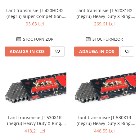
Lant transmisie JT 420HDR2
Lant transmisie JT 520X1R2
(negru) Super Competition,
(negru) Heavy Duty X-Ring,
L120, deschis/cheita cu
L112, deschis/cheita cu
93,63 Lei
269,61 Lei
siguranta
siguranta...
STOC FURNIZOR
STOC FURNIZOR
ADAUGA IN COS
ADAUGA IN COS
Lant transmisie JT 530X1R
Lant transmisie JT 530X1R
(negru) Heavy Duty X-Ring,
(negru) Heavy Duty X-Ring,
L110, deschis/cheita de nituit
L118, deschis/cheita de nituit
418,21 Lei
448,55 Lei