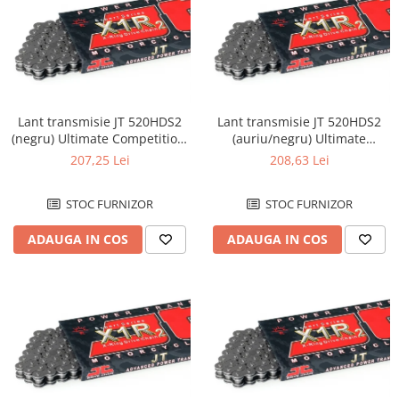
Lant transmisie JT 520HDS2
Lant transmisie JT 520HDS2
(negru) Ultimate Competition,
(auriu/negru) Ultimate
L120, deschis/cheita cu
Competition, L120,
207,25 Lei
208,63 Lei
siguranta
deschis/cheita cu ...
STOC FURNIZOR
STOC FURNIZOR
ADAUGA IN COS
ADAUGA IN COS