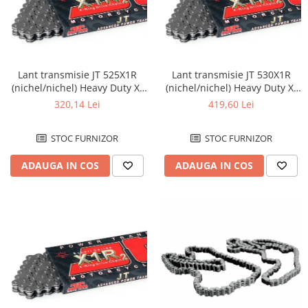
Lant transmisie JT 525X1R
Lant transmisie JT 530X1R
(nichel/nichel) Heavy Duty X-
(nichel/nichel) Heavy Duty X-
Ring, L112, deschis/cheita de
Ring, L120, deschis/cheita de
320,14 Lei
419,60 Lei
ni...
ni...
STOC FURNIZOR
STOC FURNIZOR
ADAUGA IN COS
ADAUGA IN COS