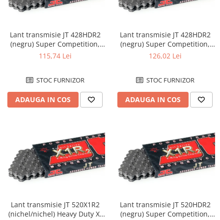
Lant transmisie JT 428HDR2
Lant transmisie JT 428HDR2
(negru) Super Competition,
(negru) Super Competition,
L134, deschis/cheita cu
L146, deschis/cheita cu
115,74 Lei
126,02 Lei
siguranta
siguranta
STOC FURNIZOR
STOC FURNIZOR
ADAUGA IN COS
ADAUGA IN COS
Lant transmisie JT 520X1R2
Lant transmisie JT 520HDR2
(nichel/nichel) Heavy Duty X-
(negru) Super Competition,