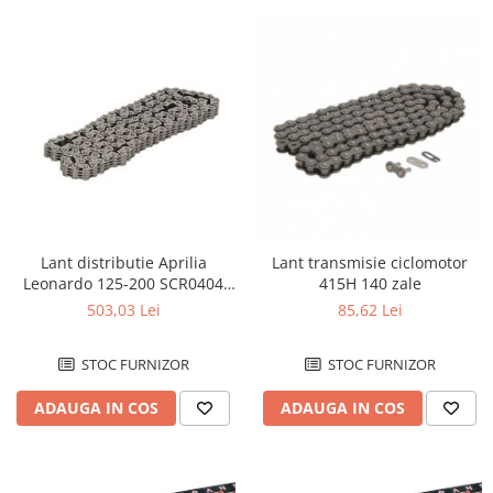
Protectii Polisport
Kit pompa apa
Rezervor
Radiator
Rulmenti ghidon
Semering pompa apa
Senzor
Kit rulmenti ghidon
Suruburi si capace motor
Scarite
Suport/Suruburi/Piulite/Cleme
Lant distributie Aprilia
Lant transmisie ciclomotor
Leonardo 125-200 SCR0404
415H 140 zale
SV/ 096
503,03 Lei
85,62 Lei
STOC FURNIZOR
STOC FURNIZOR
ADAUGA IN COS
ADAUGA IN COS