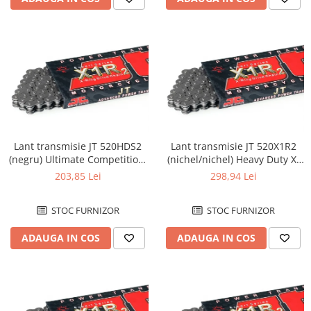
Lant transmisie JT 520HDS2
Lant transmisie JT 520X1R2
(negru) Ultimate Competition,
(nichel/nichel) Heavy Duty X-
L118, deschis/cheita cu
Ring, L120, deschis/cheita
203,85 Lei
298,94 Lei
siguranta
sigu...
STOC FURNIZOR
STOC FURNIZOR
ADAUGA IN COS
ADAUGA IN COS