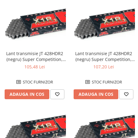
Lant transmisie JT 428HDR2
Lant transmisie JT 428HDR2
(negru) Super Competition,
(negru) Super Competition,
L122, deschis/cheita cu
L124, deschis/cheita cu
105,48 Lei
107,20 Lei
siguranta
siguranta
STOC FURNIZOR
STOC FURNIZOR
ADAUGA IN COS
ADAUGA IN COS