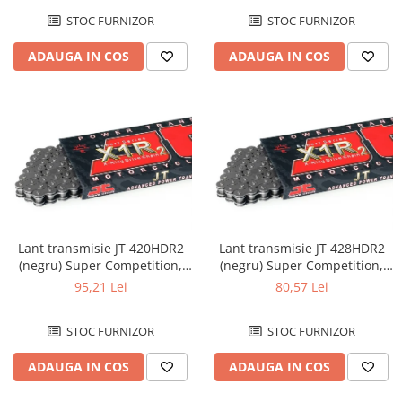
STOC FURNIZOR
STOC FURNIZOR
ADAUGA IN COS
ADAUGA IN COS
Lant transmisie JT 420HDR2
Lant transmisie JT 428HDR2
(negru) Super Competition,
(negru) Super Competition,
L122, deschis/cheita cu
L112, deschis/cheita cu
95,21 Lei
80,57 Lei
siguranta
siguranta
STOC FURNIZOR
STOC FURNIZOR
ADAUGA IN COS
ADAUGA IN COS