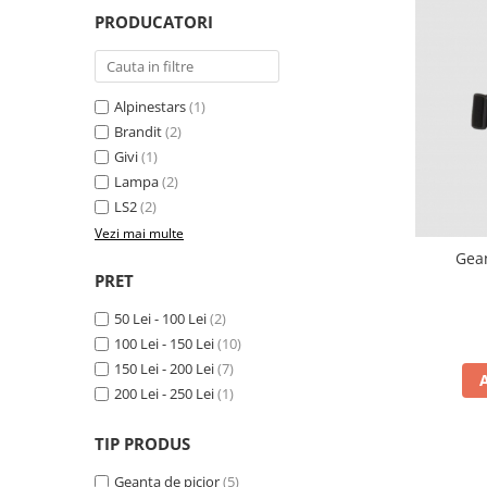
Cizme
PRODUCATORI
Geci
Manusi
Ochelari
Alpinestars
(1)
Pantaloni
Brandit
(2)
Tricou/Pantaloni termici
Givi
(1)
Tricouri
Lampa
(2)
Veste airbag
LS2
(2)
Echipament Impermeabil
Vezi mai multe
Gean
Accesorii echipamente
PRET
Protectii Corp
50 Lei - 100 Lei
(2)
Brauri
100 Lei - 150 Lei
(10)
Cagule
150 Lei - 200 Lei
(7)
Protectii Coloana
200 Lei - 250 Lei
(1)
Protectii Corp
TIP PRODUS
Protectii Gat
Protectii Maini
Geanta de picior
(5)