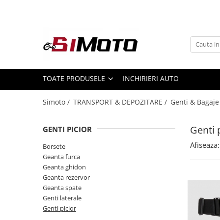
Toate Produsele
MOTOCICLETE & ATV
ECHIPAMENTE
Echipament Strada
TOATE PRODUSELE
INCHIRIERI AUTO
Casti
Simoto /
TRANSPORT & DEPOZITARE /
Genti & Bagaje
Camasi
Cizme & Ghete
Genti 
GENTI PICIOR
Geci
Manusi
Afiseaza:
Borsete
Geanta furca
Ochelari
Geanta ghidon
Pantaloni
Geanta rezervor
Veste
Geanta spate
Echipament Cross & ATV
Genti laterale
Genti picior
Casti