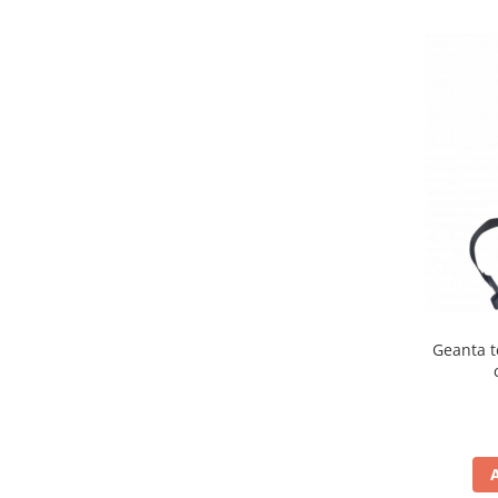
Cutii laterale Shad
Genti rezervor Shad
Genti soft Shad
Genti TERRA Shad
Kituri complete TERRA Shad
Kituri de prindere Shad
Top Case Shad
Rucsacuri & Genti
Genti
Rucsac
Suporti prindere cutii/genti
Cutii / Genti
Geanta t
Antifurt
Chingi / Plase bagaj
Lama zapada
Prelata moto/atv/snow