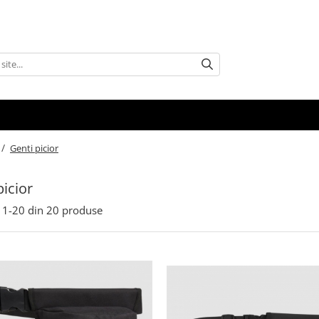
 /
Genti picior
picior
1-
20
din
20
produse