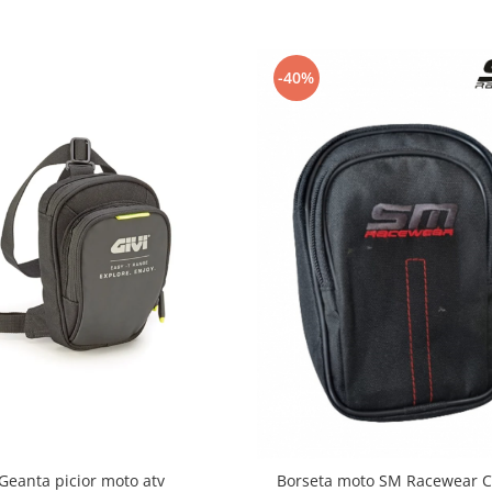
-40%
Geanta picior moto atv
Borseta moto SM Racewear C