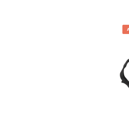
Banda termica
Evacuare completa
Filtru de fum
Galerie Evacuare
Garnituri toba
Kit tuning
Prindere
Protecții galerie
Silentiator / Dbkiller
SUSPENSIE CADRU
Ghidoane & Control
Adaptoare
Ajutor acceleratie
Amortizor ghidon
Cabluri
Capete ghidon