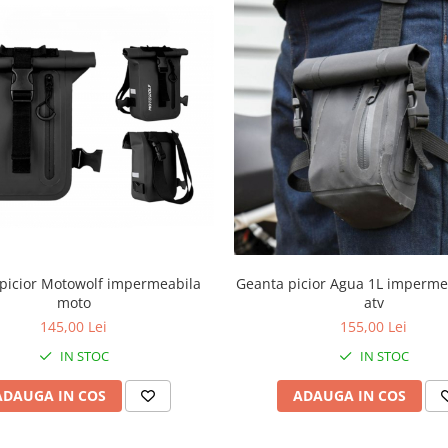
or Motowolf impermeabila
Geanta picior Agua 1L imperme
moto
atv
145,00 Lei
155,00 Lei
IN STOC
IN STOC
ADAUGA IN COS
ADAUGA IN COS