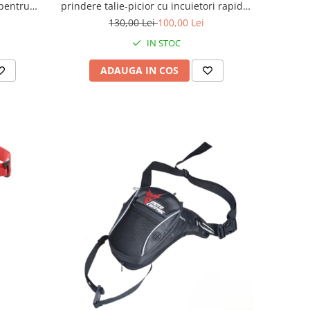
 pentru
prindere talie-picior cu incuietori rapide,
ilnica
reglaje multiple și compartiment
130,00 Lei
100,00 Lei
extensibil cu fermoar
IN STOC
ADAUGA IN COS