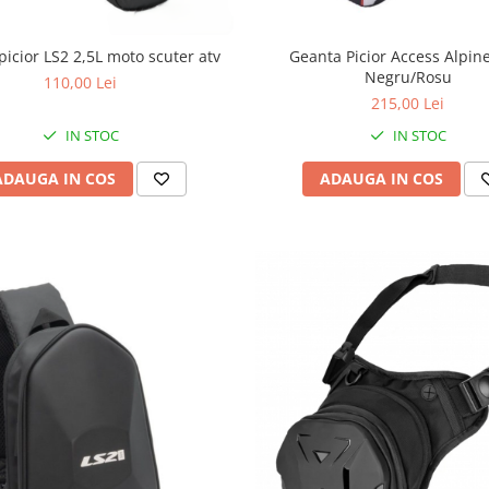
Geanta Picior Access Alpin
icior LS2 2,5L moto scuter atv
Negru/Rosu
110,00 Lei
215,00 Lei
IN STOC
IN STOC
ADAUGA IN COS
ADAUGA IN COS