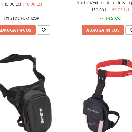
Practica/Extensibila - Ideala
145,00 Lei
110,00 Lei
drumuri lungi si utilizare z
150,00 Lei
90,00 Lei
STOC FURNIZOR
IN STOC
ADAUGA IN COS
ADAUGA IN COS