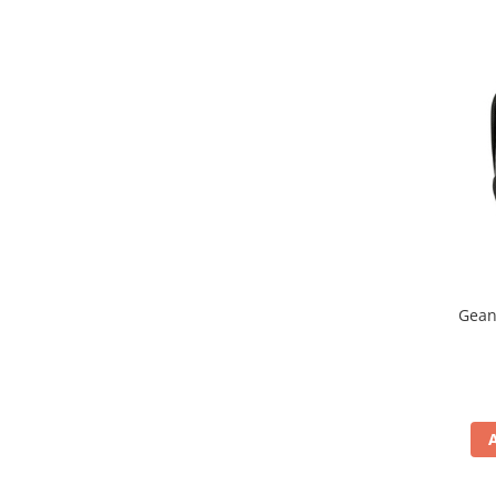
Genti & Bagaje
Borsete
Geanta furca
Geanta ghidon
Geanta rezervor
Geanta spate
Genti laterale
Genti picior
Top case
Accesorii
Gean
Top case
Cutii / Genti SHAD
Accesorii cutii Shad
Cutii aluminiu Shad
Cutii ATV Shad
Cutii capace colorate