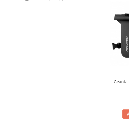
Protectii Picioare
Imbracaminte Casual
Borsete
Cadou personalizat
Curele
Haine
Ochelari de soare
Sepci
Vesta
Echipament Dama
Geanta pici
Camasi dama
Geci dama
Incaltaminte dama
Manusi dama
Pantaloni dama
Intercom
TRANSPORT & DEPOZITARE