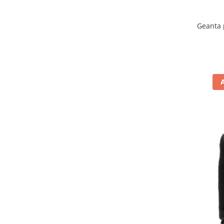
Comanda acceleratie
Ghidoane
Geanta p
Inaltatore ghidon
Manete
Mansoane
Oglinzi
Protectii Ghidon
Protectii maini / Kit-uri
Cadru
Accesorii
Aripa Fata
Aripa spate
Capac filtru aer
Carene
Kit plasticuri
Laterale radiator
Laterale spate