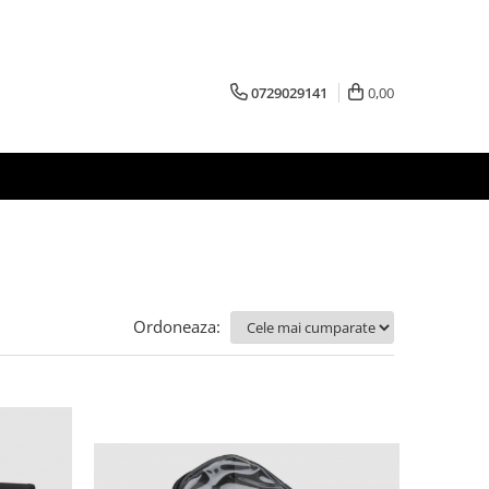
0729029141
0,00
Ordoneaza: