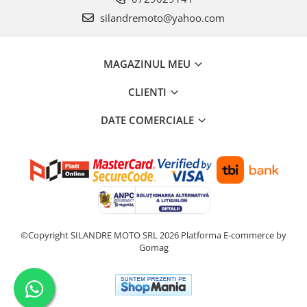
Sigurante
silandremoto@yahoo.com
Stop spate/iluminat numar
FRANA
MAGAZINUL MEU
Accesorii
CLIENTI
Disc frana
Etrier frana
DATE COMERCIALE
Furtune hidraulice
Kit reparatie pompa frana
Placute frana
Pompa frana
Saboti frana
©Copyright SILANDRE MOTO SRL 2026
Platforma E-commerce by
Sistem complet franare
Gomag
TRANSMISIE
Transmisie lant
Ambreaj ATV