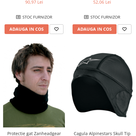
Chiuloasa
90,97 Lei
52,06 Lei
Set motor
STOC FURNIZOR
STOC FURNIZOR
Set motor + chiuloase
Sistem alimentare cu combustibil
ADAUGA IN COS
ADAUGA IN COS
Carburator complet
Conector alimentare combustibil
Cui ponto
Flansa admisie
Furtun benzina
Jigler
Kit reparatie
Membrana carburator
Muzicuta
Plutitor
Pompa benzina
Rezervor / Buson rezervor
Robinet benzina
Cagula Alpinestars Skull Tip
Protectie gat Zanheadgear