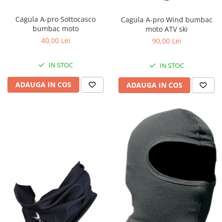
Banda termica
Evacuare completa
Cagula A-pro Sottocasco
Cagula A-pro Wind bumbac
bumbac moto
moto ATV ski
Filtru de fum
40,00 Lei
90,00 Lei
Galerie Evacuare
Garnituri toba
IN STOC
IN STOC
Kit tuning
ADAUGA IN COS
ADAUGA IN COS
Prindere
Protecții galerie
Silentiator / Dbkiller
SUSPENSIE CADRU
Ghidoane & Control
Adaptoare
Ajutor acceleratie
Amortizor ghidon
Cabluri
Capete ghidon