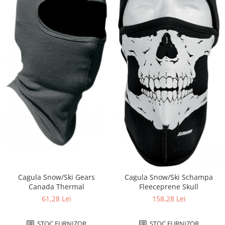
Plastic numar
Protectii furca/telescop
Sa
Scut Motor
Spatar
Suport numar
Roti & Accesorii
Accesorii
Ax roata Puig
Butuc roata
Jante
Piulita roata
Roti complete
Cagula Snow/Ski Gears
Cagula Snow/Ski Schampa
Rulmenti roata
Canada Thermal
Fleeceprene Skull
Spite
61,28 Lei
158,28 Lei
Suspensie
STOC FURNIZOR
STOC FURNIZOR
Aerisitoare telescoape