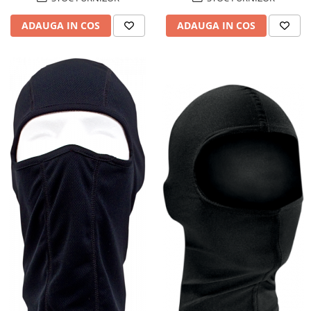
Amortizoare fata
ADAUGA IN COS
ADAUGA IN COS
Amortizoare spate
Protectii telescoape
Semeringuri amortizore /
telescoape
Abtibilde
Abtibilde / Stickere
Banda ornament janta
Kit abtibilde
Protectie Jug
Protectie Rezervor
Accesorii puig
Bascula
Cricuri
Directie
Bieleta