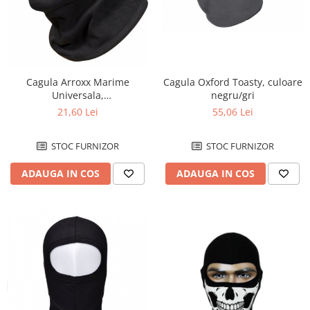
Cititor
Ecu
Pipe / fisa bujii
Platini/Condensator
Set aprindere
Cagula Oxford Toasty, culoare
Cagula Arroxx Marime
Statoare
negru/gri
Universala,
Moto/Kart/Atv/Cross
Relee
55,06 Lei
21,60 Lei
Releu incarcare
STOC FURNIZOR
STOC FURNIZOR
Releu pornire
Releu semnalizare
ADAUGA IN COS
ADAUGA IN COS
Releu troliu
Releu ventilator
Semnalizari
Set semnalizari
Sticla semnalizare
Afisaj / Bord
Alarme moto/atv