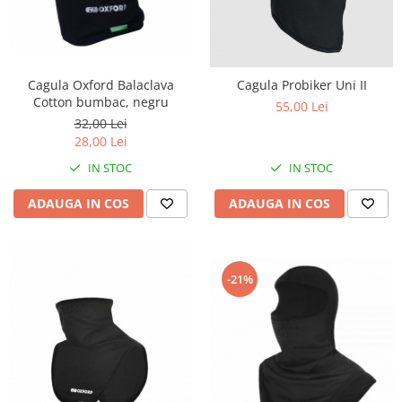
Genti & Bagaje
Borsete
Geanta furca
Cagula Oxford Balaclava
Cagula Probiker Uni II
Geanta ghidon
Cotton bumbac, negru
55,00 Lei
Geanta rezervor
32,00 Lei
28,00 Lei
Geanta spate
Genti laterale
IN STOC
IN STOC
Genti picior
ADAUGA IN COS
ADAUGA IN COS
Top case
Accesorii
Top case
-21%
Cutii / Genti SHAD
Accesorii cutii Shad
Cutii aluminiu Shad
Cutii ATV Shad
Cutii capace colorate