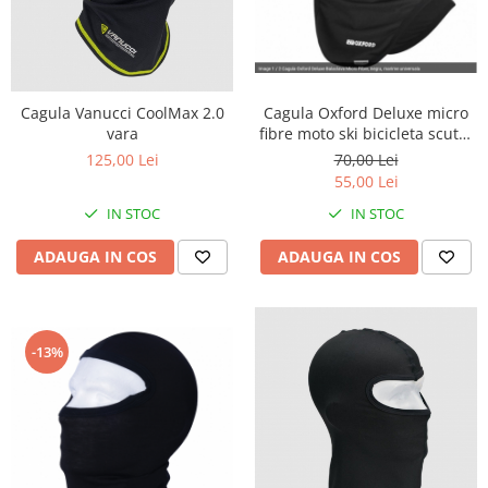
Protectii Picioare
Imbracaminte Casual
Borsete
Cadou personalizat
Cagula Oxford Deluxe micro
Cagula Vanucci CoolMax 2.0
fibre moto ski bicicleta scuter
vara
Curele
casca
70,00 Lei
125,00 Lei
Haine
55,00 Lei
Ochelari de soare
IN STOC
IN STOC
Sepci
Vesta
ADAUGA IN COS
ADAUGA IN COS
Echipament Dama
Camasi dama
Geci dama
-13%
Incaltaminte dama
Manusi dama
Pantaloni dama
Intercom
TRANSPORT & DEPOZITARE