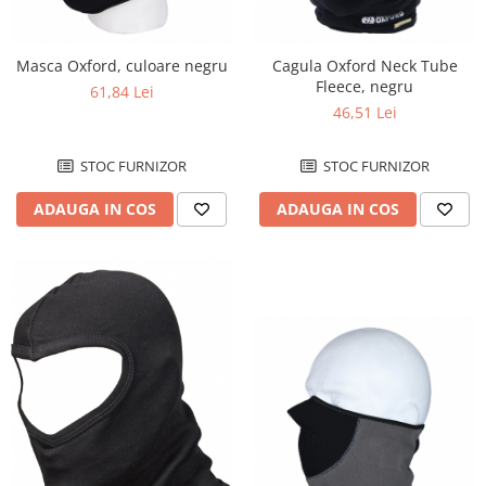
ANVELOPE & CAMERA
Accesorii
Masca Oxford, culoare negru
Cagula Oxford Neck Tube
Anvelope ATV/UTV
Fleece, negru
61,84 Lei
Anvelope moto
46,51 Lei
Camere ATV
STOC FURNIZOR
STOC FURNIZOR
Camere moto
ATELIER & SERVICE
ADAUGA IN COS
ADAUGA IN COS
Canistre si accesorii combustibil
Standere
Unelte & Scule Speciale
Vulcanizare/ Accesorii
ELECTRICA & LUMINI
Aprindere
Bobina inductie
CDI