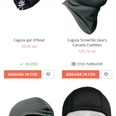
Comanda acceleratie
Ghidoane
Inaltatore ghidon
Manete
Mansoane
Oglinzi
Cagula gat O'Neal
Cagula Snow/Ski Gears
Canada CoolMax
Protectii Ghidon
50,00 Lei
105,73 Lei
Protectii maini / Kit-uri
Cadru
IN STOC
STOC FURNIZOR
Accesorii
Aripa Fata
ADAUGA IN COS
ADAUGA IN COS
Aripa spate
Capac filtru aer
Carene
Kit plasticuri
Laterale radiator
Laterale spate