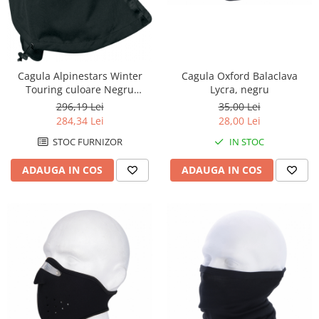
Senzor
Suruburi si capace motor
ULEIURI & INTRETINERE
Intretinere
Cagula Oxford Balaclava
Cagula Alpinestars Winter
Lycra, negru
Touring culoare Negru
Ulei 2T
marime OS
35,00 Lei
296,19 Lei
Ulei 4T
28,00 Lei
284,34 Lei
Ulei furca
IN STOC
STOC FURNIZOR
Ulei transmisie
ADAUGA IN COS
ADAUGA IN COS
FILTRE
Filtre aer
Filtre benzina
Filtre ulei
PIESE BARCA & KART
Piese barca
Piese GoKart