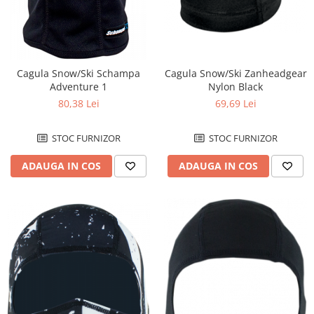
Pivoti
Set cap de bara
Parbriz
Pedale
Cagula Snow/Ski Schampa
Cagula Snow/Ski Zanheadgear
Adventure 1
Nylon Black
Pedale pornire
80,38 Lei
69,69 Lei
Pedale schimbator
Plasticuri Enduro/Mx
STOC FURNIZOR
STOC FURNIZOR
Protectii cadru / motor
ADAUGA IN COS
ADAUGA IN COS
Protectii Polisport
Rezervor
Rulmenti ghidon
Kit rulmenti ghidon
Scarite
Suport pasager PUIG
Suport/Suruburi/Piulite/Cleme
MOTOR