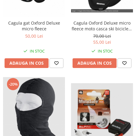
Cutii laterale Shad
Genti rezervor Shad
Genti soft Shad
Cagula gat Oxford Deluxe
Cagula Oxford Deluxe micro
Genti TERRA Shad
micro fleece
fleece moto casca ski bicicleta
Kituri complete TERRA Shad
scuter
50,00 Lei
70,00 Lei
Kituri de prindere Shad
55,00 Lei
Top Case Shad
IN STOC
IN STOC
Rucsacuri & Genti
ADAUGA IN COS
ADAUGA IN COS
Genti
Rucsac
Suporti prindere cutii/genti
-20%
Cutii / Genti
Antifurt
Chingi / Plase bagaj
Lama zapada
Prelata moto/atv/snow