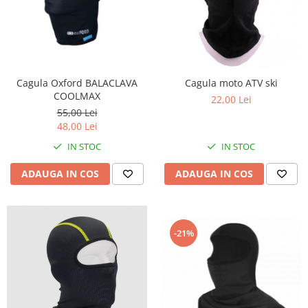
Cizme
Geci
Manusi
Ochelari
Pantaloni
Cagula Oxford BALACLAVA
Cagula moto ATV ski
Tricou/Pantaloni termici
COOLMAX
22,00 Lei
55,00 Lei
Tricouri
48,00 Lei
Veste airbag
IN STOC
IN STOC
Echipament Impermeabil
Accesorii echipamente
ADAUGA IN COS
ADAUGA IN COS
Protectii Corp
Brauri
Cagule
-21%
Protectii Coloana
Protectii Corp
Protectii Gat
Protectii Maini