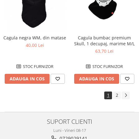
Baterii
Becuri
Bujii
Butoane / Comutator /
Cagula negra WM, din matase
Cagula bumbac premium
Intrerupator
Skull, 1 decupaj, marime M/L
40,00 Lei
Carena + far
63,70 Lei
Claxon
STOC FURNIZOR
STOC FURNIZOR
Conectori / Cablaje
Contact pornire
ADAUGA IN COS
ADAUGA IN COS
Electromotoare
1
2
Faruri
Incarcatoare baterie
Incarcator telefon
SUPORT CLIENTI
Proiectoare
Luni - Vineri 08-17
Protectie far
0729029141