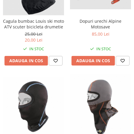
Remorci & Trolii
Accesorii
Carlige & Suporti
Cagula bumbac Louis ski moto
Dopuri urechi Alpine
ATV scuter bicicleta drumetie
Motosave
Remorci & Utile
25,00 Lei
85,00 Lei
Trolii & Suporti
20,00 Lei
Suporti ATV & UTV
IN STOC
IN STOC
Suporti telefon & Audio
ADAUGA IN COS
ADAUGA IN COS
EVACUARE
Evacuari universale
Evacuări Mivv
Evacuări G.P.R.
Evacuări Storm
Evacuari FMF
Evacuari HLP
Accesorii