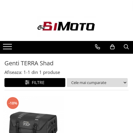
Toate Produsele
MOTOCICLETE & ATV
ECHIPAMENTE
Echipament Strada
Casti
Genti TERRA Shad
Camasi
Cizme & Ghete
Afiseaza:
1-
1
din
1
produse
Geci
FILTRE
Manusi
Ochelari
Pantaloni
-18%
Veste
Echipament Cross & ATV
Casti