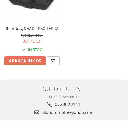
Cizme
Geci
Manusi
Ochelari
Rear bag SHAD TR50 TERRA
Pantaloni
1.106,28 Lei
Tricou/Pantaloni termici
907,15 Lei
Tricouri
IN STOC
Echipament Impermeabil
ADAUGA IN COS
Accesorii echipamente
Protectii Corp
Brauri
SUPORT CLIENTI
Cagule
Protectii Coloana
Luni - Vineri 08-17
Protectii Corp
0729029141
Protectii Gat
silandremoto@yahoo.com
Protectii Maini
Protectii Picioare