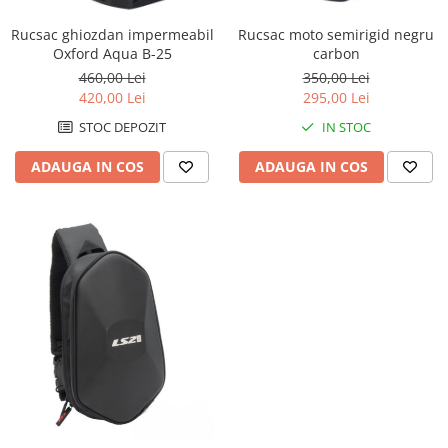
Cutii laterale Shad
Genti rezervor Shad
Rucsac ghiozdan impermeabil
Rucsac moto semirigid negru
Oxford Aqua B-25
carbon
Genti soft Shad
460,00 Lei
350,00 Lei
Genti TERRA Shad
420,00 Lei
295,00 Lei
Kituri complete TERRA Shad
STOC DEPOZIT
IN STOC
Kituri de prindere Shad
Top Case Shad
ADAUGA IN COS
ADAUGA IN COS
Rucsacuri & Genti
Genti
Rucsac
Suporti prindere cutii/genti
Cutii / Genti
Antifurt
Chingi / Plase bagaj
Lama zapada
Prelata moto/atv/snow