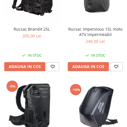
Genti & Bagaje
Borsete
Geanta furca
Rucsac Impervious 15L moto
Rucsac Brandit 25L
Geanta ghidon
ATV impermeabil
205,00 Lei
Geanta rezervor
240,00 Lei
Geanta spate
Genti laterale
IN STOC
IN STOC
Genti picior
ADAUGA IN COS
ADAUGA IN COS
Top case
Accesorii
Top case
-9%
-16%
Cutii / Genti SHAD
Accesorii cutii Shad
Cutii aluminiu Shad
Cutii ATV Shad
Cutii capace colorate