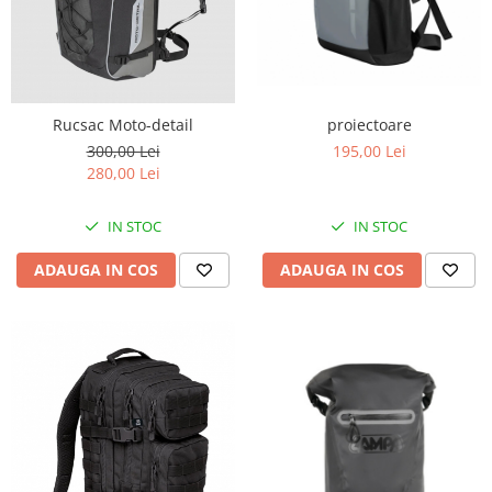
Protectii Picioare
Imbracaminte Casual
Borsete
Cadou personalizat
proiectoare
Rucsac Moto-detail
Curele
195,00 Lei
300,00 Lei
Haine
280,00 Lei
Ochelari de soare
Sepci
IN STOC
IN STOC
Vesta
ADAUGA IN COS
ADAUGA IN COS
Echipament Dama
Camasi dama
Geci dama
Incaltaminte dama
Manusi dama
Pantaloni dama
Intercom
TRANSPORT & DEPOZITARE