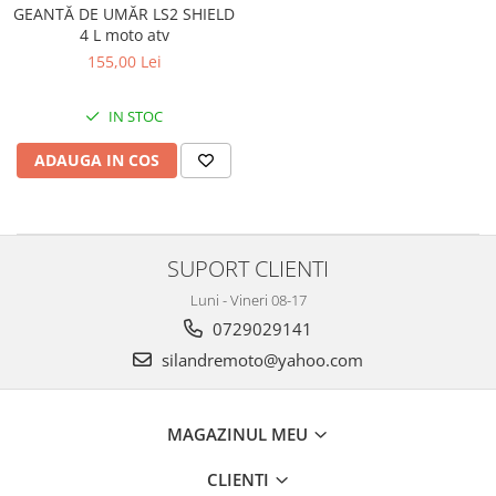
Remorci & Trolii
GEANTĂ DE UMĂR LS2 SHIELD
4 L moto atv
Accesorii
155,00 Lei
Carlige & Suporti
Remorci & Utile
IN STOC
Trolii & Suporti
ADAUGA IN COS
Suporti ATV & UTV
Suporti telefon & Audio
EVACUARE
Evacuari universale
SUPORT CLIENTI
Evacuări Mivv
Luni - Vineri 08-17
Evacuări G.P.R.
0729029141
silandremoto@yahoo.com
Evacuări Storm
Evacuari FMF
Evacuari HLP
MAGAZINUL MEU
Accesorii
CLIENTI