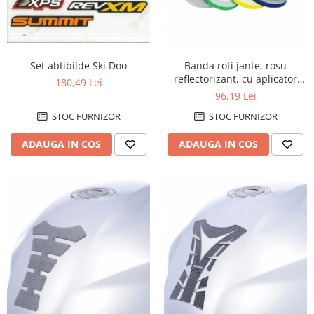
Set abtibilde Ski Doo
Banda roti jante, rosu
reflectorizant, cu aplicator
180,49 Lei
(lungime 6m, latime 7mm)
96,19 Lei
STOC FURNIZOR
STOC FURNIZOR
ADAUGA IN COS
ADAUGA IN COS