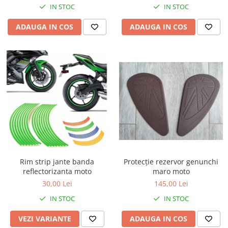
Kit pompa apa
IN STOC
IN STOC
Protectii Polisport
Radiator
ADAUGA IN COS
ADAUGA IN COS
Rezervor
Semering pompa apa
Rulmenti ghidon
Senzor
Suruburi si capace motor
Kit rulmenti ghidon
Scarite
Suport pasager PUIG
Suport/Suruburi/Piulite/Cleme
Protecție rezervor genunchi
Rim strip jante banda
maro moto
reflectorizanta moto
145,00 Lei
30,00 Lei
IN STOC
IN STOC
ADAUGA IN COS
VEZI VARIANTE