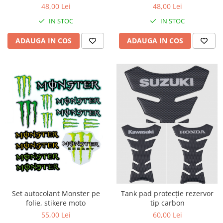
48,00 Lei
48,00 Lei
Kit abtibilde
Rezervor / Buson rezervor
IN STOC
IN STOC
Protectie Jug
Robinet benzina
Protectie Rezervor
Soc
ADAUGA IN COS
ADAUGA IN COS
Accesorii puig
Sonda benzina
Bascula
Vacum benzina
Sistem lubrifiere motor
Cricuri
Buson
Directie
Pompa ulei
Bieleta
Sistem pornire
Pivoti
Capac pornire
Set cap de bara
Cuplaj rac
Parbriz
Rac pornire
Pedale
Semiluna pornire
Pedale pornire
Sistem racire motor
Set autocolant Monster pe
Tank pad protecție rezervor
Pedale schimbator
Angrenaj pompa apa
folie, stikere moto
tip carbon
Plasticuri Enduro/Mx
Capac racire motor
55,00 Lei
60,00 Lei
Protectii cadru / motor