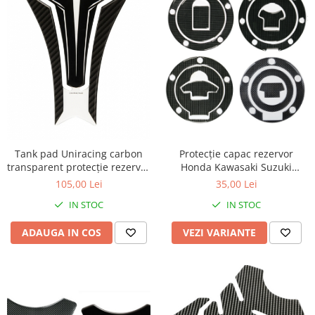
Protecție capac rezervor
Tank pad Uniracing carbon
Honda Kawasaki Suzuki
transparent protecție rezervor
Yamaha Ducati
moto
35,00 Lei
105,00 Lei
IN STOC
IN STOC
VEZI VARIANTE
ADAUGA IN COS