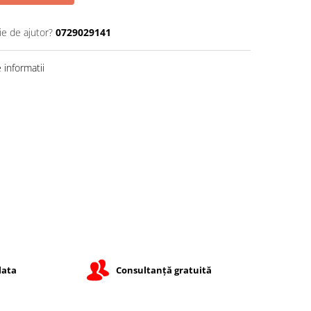
ie de ajutor?
0729029141
informatii
lata
Consultanță gratuită