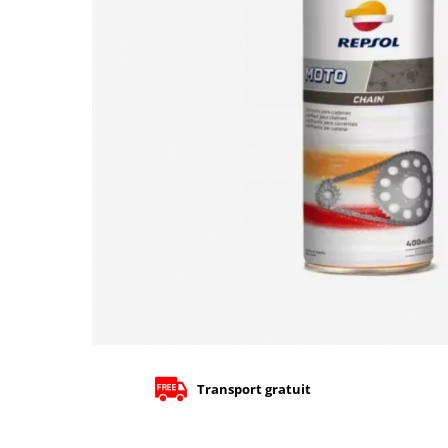
Cizme
Geci
Manusi
Ochelari
Pantaloni
Tricou/Pantaloni termici
Tricouri
Veste airbag
Echipament Impermeabil
Accesorii echipamente
Protectii Corp
Brauri
Cagule
Protectii Coloana
Protectii Corp
Transport gratuit
Protectii Gat
Protectii Maini