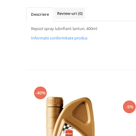
Protectii Picioare
Imbracaminte Casual
Review-uri
(0)
Descriere
Cadou personalizat
Repsol spray lubrifiant lanturi, 400ml
Curele
Haine
Informatii conformitate produs
Ochelari de soare
Sepci
Echipament Dama
Camasi dama
Geci dama
Incaltaminte dama
-40%
Manusi dama
Pantaloni dama
-5%
Intercom
TRANSPORT & DEPOZITARE
Genti & Bagaje