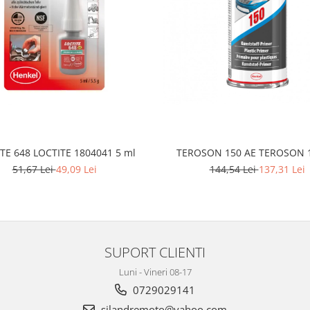
TE 648 LOCTITE 1804041 5 ml
TEROSON 150 AE TEROSON 
51,67 Lei
49,09 Lei
144,54 Lei
137,31 Lei
SUPORT CLIENTI
Luni - Vineri 08-17
0729029141
silandremoto@yahoo.com