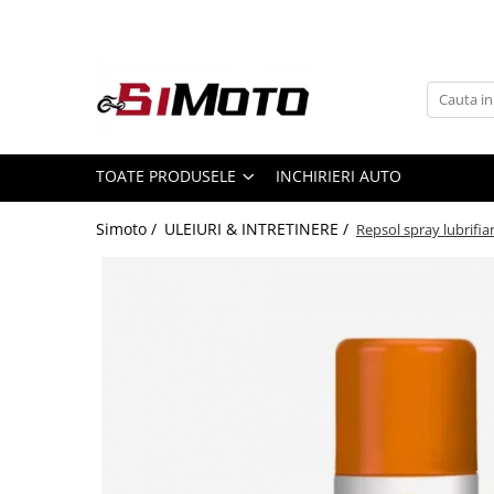
Toate Produsele
MOTOCICLETE & ATV
ECHIPAMENTE
Echipament Strada
TOATE PRODUSELE
INCHIRIERI AUTO
Casti
Simoto /
ULEIURI & INTRETINERE /
Repsol spray lubrifia
Camasi
Cizme & Ghete
Geci
Manusi
Ochelari
Pantaloni
Veste
Echipament Cross & ATV
Casti