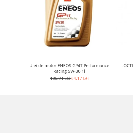
Borsete
Geanta furca
Geanta ghidon
Geanta rezervor
Geanta spate
Genti laterale
Genti picior
Top case
Accesorii
Ulei de motor ENEOS GP4T Performance
LOCTI
Racing 5W-30 1l
Top case
106,94 Lei
64,17 Lei
Cutii / Genti SHAD
Accesorii cutii Shad
Cutii aluminiu Shad
Cutii ATV Shad
Cutii capace colorate
Cutii laterale Shad
Genti rezervor Shad