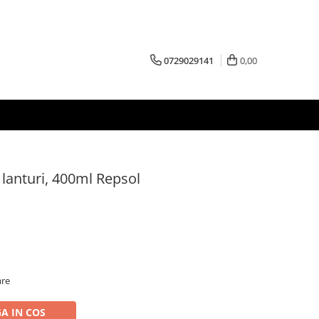
0729029141
0,00
 lanturi, 400ml Repsol
are
A IN COS