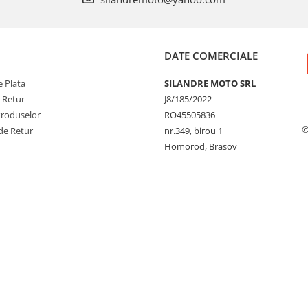
DATE COMERCIALE
 Plata
SILANDRE MOTO SRL
e Retur
J8/185/2022
Produselor
RO45505836
©
de Retur
nr.349, birou 1
Homorod, Brasov