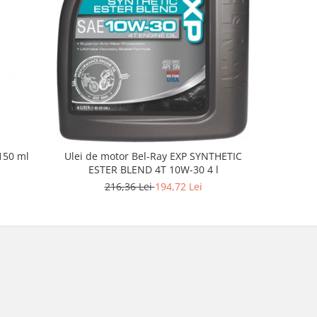
150 ml
Trusa scu
Ulei de motor Bel-Ray EXP SYNTHETIC
ESTER BLEND 4T 10W-30 4 l
216,36 Lei
194,72 Lei