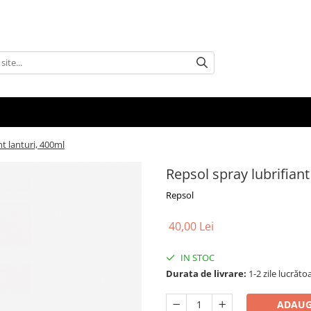
nt lanturi, 400ml
Repsol spray lubrifiant
Repsol
40,00 Lei
IN STOC
Durata de livrare:
1-2 zile lucrăto
ADAUG