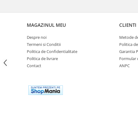
Genti soft Shad
Genti TERRA Shad
Kituri complete TERRA Shad
MAGAZINUL MEU
CLIENTI
Kituri de prindere Shad
Top Case Shad
Despre noi
Metode de
Rucsacuri & Genti
Termeni si Conditii
Politica d
Politica de Confidentialitate
Garantia 
Genti
Politica de livrare
Formular 
Rucsac
Contact
ANPC
Suporti prindere cutii/genti
Cutii / Genti
Antifurt
Chingi / Plase bagaj
Lama zapada
Prelata moto/atv/snow
Remorci & Trolii
Accesorii