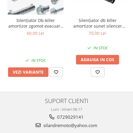
Cutii laterale Shad
Genti rezervor Shad
Genti soft Shad
Silențiator Db-killer
Silențiator db killer
Genti TERRA Shad
amortizor zgomot evacuare
amortizor sunet silencer
silencer toba
toba evacuare moto ATV
60,00 Lei
70,00 Lei
Kituri complete TERRA Shad
Kituri de prindere Shad
IN STOC
Top Case Shad
Rucsacuri & Genti
ADAUGA IN COS
IN STOC
Genti
VEZI VARIANTE
Rucsac
Suporti prindere cutii/genti
Cutii / Genti
SUPORT CLIENTI
Antifurt
Chingi / Plase bagaj
Luni - Vineri 08-17
0729029141
Lama zapada
silandremoto@yahoo.com
Prelata moto/atv/snow