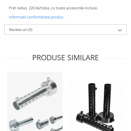
Genti & Bagaje
Pret redus 220 lei/toba, cu toate accesoriile incluse.
Borsete
Informatii conformitate produs
Geanta furca
Review-uri
(0)
Geanta ghidon
Geanta rezervor
Geanta spate
Genti laterale
PRODUSE SIMILARE
Genti picior
Top case
Accesorii
Top case
Cutii / Genti SHAD
Accesorii cutii Shad
Cutii aluminiu Shad
Cutii ATV Shad
Cutii capace colorate