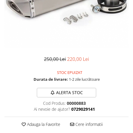
Cizme
Geci
Manusi
Ochelari
Pantaloni
Tricou/Pantaloni termici
Tricouri
Veste airbag
250,00 Lei
220,00 Lei
Echipament Impermeabil
STOC EPUIZAT
Accesorii echipamente
Durata de livrare:
1-2 zile lucrătoare
Protectii Corp
Brauri
ALERTA STOC
Cagule
Cod Produs:
00000883
Protectii Coloana
Ai nevoie de ajutor?
0729029141
Protectii Corp
Protectii Gat
Adauga la Favorite
Cere informatii
Protectii Maini