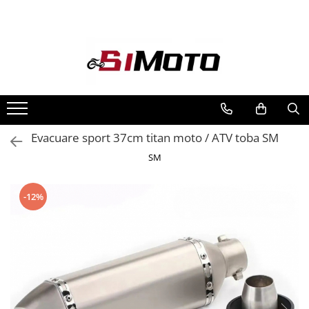
Toate Produsele
MOTOCICLETE & ATV
ECHIPAMENTE
Echipament Strada
Casti
Evacuare sport 37cm titan moto / ATV toba SM
Camasi
SM
Cizme & Ghete
Geci
-12%
Manusi
Ochelari
Pantaloni
Veste
Echipament Cross & ATV
Casti