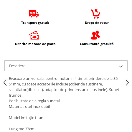
Protectii Picioare
Imbracaminte Casual
Borsete
Transport gratuit
Drept de retur
Cadou personalizat
Curele
Diferite metode de plata
Consultanță gratuită
Haine
Ochelari de soare
Sepci
Descriere
Vesta
Echipament Dama
Evacuare universala, pentru motor in 4 timpi, prindere de la 36-
51mm, cu toate accesoriile incluse (colier de sustinere,
Camasi dama
silentiator(db-killer), adaptor de prindere, arculete, inele). Sunet
Geci dama
frumos.
Incaltaminte dama
Posibilitate de a regla sunetul.
Material: otel inoxidabil
Manusi dama
Pantaloni dama
Model imitație titan
Intercom
Lungime 37cm
TRANSPORT & DEPOZITARE