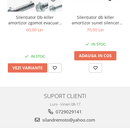
Protectii Polisport
Kit pompa apa
Rezervor
Radiator
Silențiator Db-killer
Silențiator db killer
Rulmenti ghidon
Semering pompa apa
amortizor zgomot evacuare
amortizor sunet silencer
Senzor
Kit rulmenti ghidon
silencer toba
toba evacuare moto ATV
60,00 Lei
70,00 Lei
Suruburi si capace motor
Scarite
Suport/Suruburi/Piulite/Cleme
IN STOC
ADAUGA IN COS
IN STOC
VEZI VARIANTE
SUPORT CLIENTI
Luni - Vineri 08-17
0729029141
silandremoto@yahoo.com