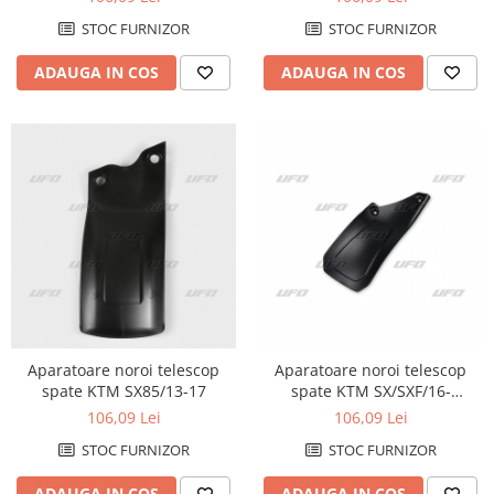
STOC FURNIZOR
STOC FURNIZOR
ADAUGA IN COS
ADAUGA IN COS
Aparatoare noroi telescop
Aparatoare noroi telescop
spate KTM SX85/13-17
spate KTM SX/SXF/16-
18=EXC/17-18
106,09 Lei
106,09 Lei
STOC FURNIZOR
STOC FURNIZOR
ADAUGA IN COS
ADAUGA IN COS