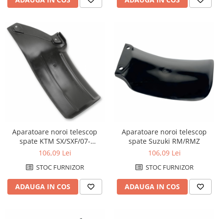
Aparatoare noroi telescop
Aparatoare noroi telescop
spate KTM SX/SXF/07-
spate Suzuki RM/RMZ
15=EXC/08-16
106,09 Lei
106,09 Lei
STOC FURNIZOR
STOC FURNIZOR
ADAUGA IN COS
ADAUGA IN COS