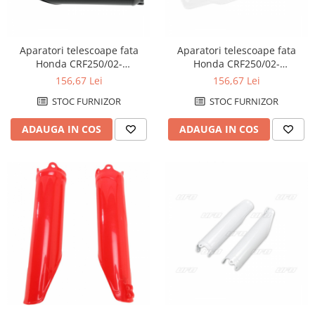
Aparatori telescoape fata
Aparatori telescoape fata
Honda CRF250/02-
Honda CRF250/02-
10=CRF450/02-08,negre
10=CRF450/02-08,albe
156,67 Lei
156,67 Lei
STOC FURNIZOR
STOC FURNIZOR
ADAUGA IN COS
ADAUGA IN COS