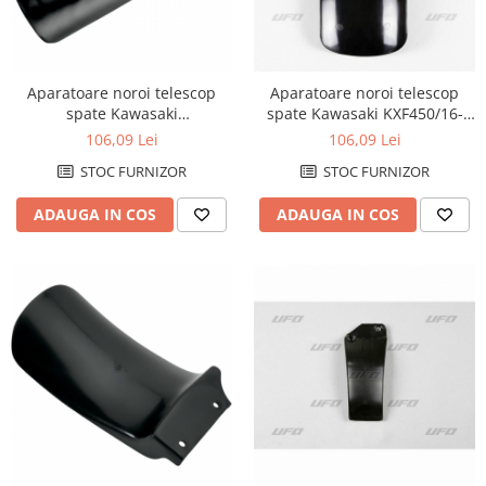
Aparatoare noroi telescop
Aparatoare noroi telescop
spate Kawasaki
spate Kawasaki KXF450/16-
KX125/250/500
18=KXF250/17-18
106,09 Lei
106,09 Lei
STOC FURNIZOR
STOC FURNIZOR
ADAUGA IN COS
ADAUGA IN COS