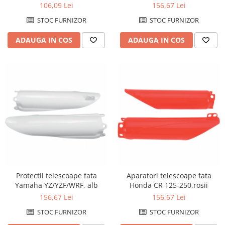
07/WRF05-06
106,09 Lei
156,67 Lei
Kit abtibilde
Rezervor / Buson rezervor
STOC FURNIZOR
STOC FURNIZOR
Protectie Rezervor
Robinet benzina
Accesorii puig
Soc
ADAUGA IN COS
ADAUGA IN COS
Bascula
Sonda benzina
Vacum benzina
Cricuri
Sistem lubrifiere motor
Directie
Buson
Bieleta
Pompa ulei
Pivoti
Sistem pornire
Set cap de bara
Capac pornire
Parbriz
Cuplaj rac
Pedale
Rac pornire
Pedale pornire
Semiluna pornire
Protectii telescoape fata
Aparatori telescoape fata
Pedale schimbator
Yamaha YZ/YZF/WRF, alb
Honda CR 125-250,rosii
Sistem racire motor
Plasticuri Enduro/Mx
156,67 Lei
156,67 Lei
Angrenaj pompa apa
Protectii cadru / motor
STOC FURNIZOR
STOC FURNIZOR
Capac racire motor