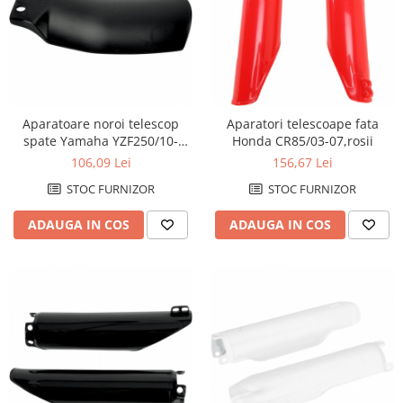
Aparatoare noroi telescop
Aparatori telescoape fata
spate Yamaha YZF250/10-
Honda CR85/03-07,rosii
13=YZF450/14-1
106,09 Lei
156,67 Lei
STOC FURNIZOR
STOC FURNIZOR
ADAUGA IN COS
ADAUGA IN COS