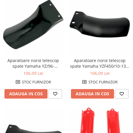
Aparatoare noroi telescop
Aparatoare noroi telescop
spate Yamaha YZ/96-
spate Yamaha YZF450/10-13 =
11=YZF/98-09=WRF/98-11
YZF250/14-18
106,09 Lei
106,09 Lei
STOC FURNIZOR
STOC FURNIZOR
ADAUGA IN COS
ADAUGA IN COS