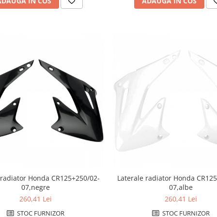
ADAUGA IN COS
ADAUGA IN COS
 radiator Honda CR125+250/02-
Laterale radiator Honda CR12
07,negre
07,albe
260,41 Lei
260,41 Lei
STOC FURNIZOR
STOC FURNIZOR