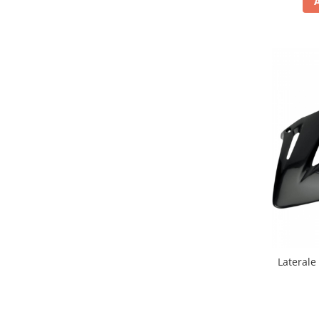
Banda termica
Evacuare completa
Filtru de fum
Galerie Evacuare
Garnituri toba
Kit tuning
Prindere
Protecții galerie
Silentiator / Dbkiller
SUSPENSIE CADRU
Ghidoane & Control
Adaptoare
Ajutor acceleratie
Laterale
Amortizor ghidon
Cabluri
Capete ghidon