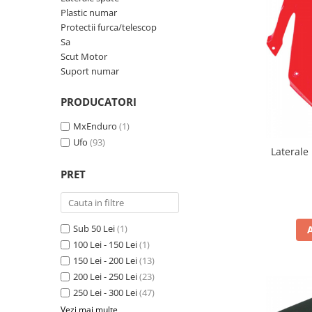
Cizme
Plastic numar
Geci
Protectii furca/telescop
Manusi
Sa
Scut Motor
Ochelari
Suport numar
Pantaloni
Tricou/Pantaloni termici
PRODUCATORI
Tricouri
MxEnduro
(1)
Veste airbag
Ufo
(93)
Echipament Impermeabil
Laterale
Accesorii echipamente
PRET
Protectii Corp
Brauri
Sub 50 Lei
(1)
Cagule
100 Lei - 150 Lei
(1)
Protectii Coloana
150 Lei - 200 Lei
(13)
Protectii Corp
200 Lei - 250 Lei
(23)
Protectii Gat
250 Lei - 300 Lei
(47)
Protectii Maini
Vezi mai multe