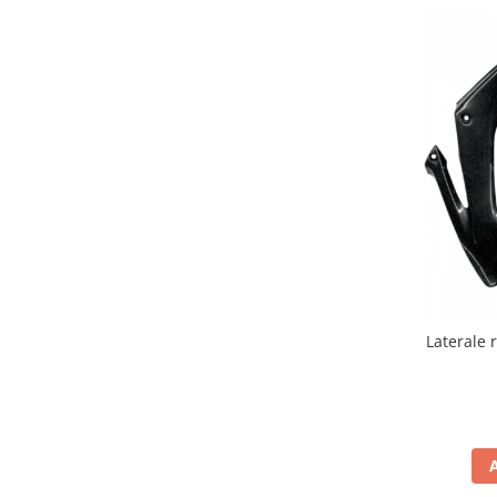
Cutii laterale Shad
Genti rezervor Shad
Genti soft Shad
Genti TERRA Shad
Kituri complete TERRA Shad
Kituri de prindere Shad
Top Case Shad
Rucsacuri & Genti
Genti
Rucsac
Suporti prindere cutii/genti
Cutii / Genti
Laterale 
Antifurt
Chingi / Plase bagaj
Lama zapada
Prelata moto/atv/snow