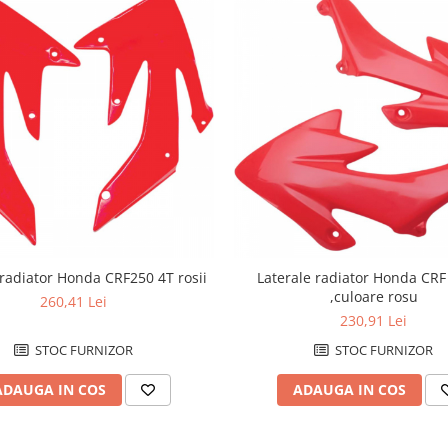
 radiator Honda CRF250 4T rosii
Laterale radiator Honda CRF
,culoare rosu
260,41 Lei
230,91 Lei
STOC FURNIZOR
STOC FURNIZOR
ADAUGA IN COS
ADAUGA IN COS