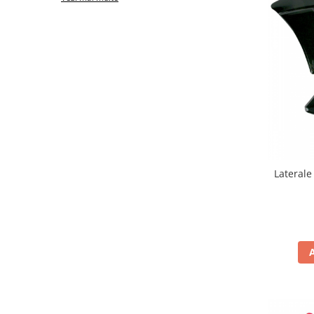
Protectii Picioare
Imbracaminte Casual
Borsete
Cadou personalizat
Curele
Haine
Ochelari de soare
Sepci
Vesta
Laterale
Echipament Dama
Camasi dama
Geci dama
Incaltaminte dama
Manusi dama
Pantaloni dama
Intercom
TRANSPORT & DEPOZITARE