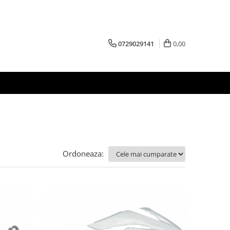
0729029141
0,00
Ordoneaza: