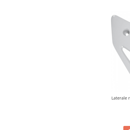
Remorci & Trolii
Accesorii
Carlige & Suporti
Remorci & Utile
Trolii & Suporti
Suporti ATV & UTV
Suporti telefon & Audio
EVACUARE
Evacuari universale
Evacuări Mivv
Evacuări G.P.R.
Evacuări Storm
Laterale 
Evacuari FMF
Evacuari HLP
Accesorii