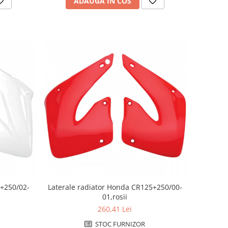
ADAUGA IN COS
5+250/02-
Laterale radiator Honda CR125+250/00-
01,rosii
260,41 Lei
STOC FURNIZOR