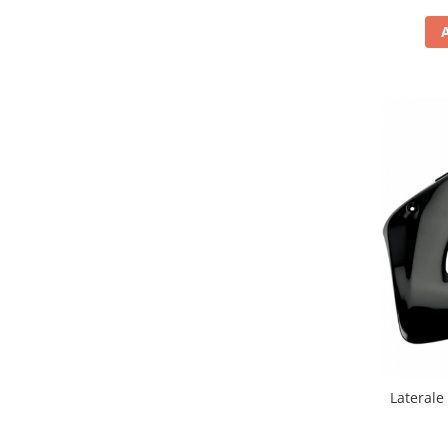
Comanda acceleratie
Ghidoane
Inaltatore ghidon
Manete
Mansoane
Oglinzi
Protectii Ghidon
Protectii maini / Kit-uri
Cadru
Accesorii
Aripa Fata
Aripa spate
Capac filtru aer
Carene
Kit plasticuri
Laterale
Laterale radiator
Laterale spate