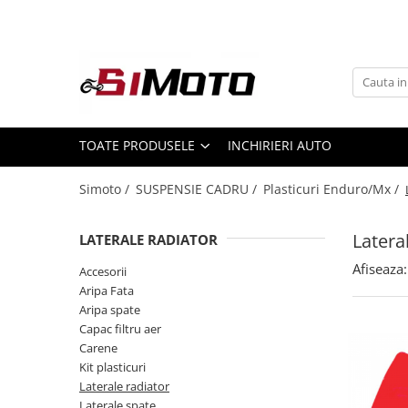
Toate Produsele
MOTOCICLETE & ATV
ECHIPAMENTE
Echipament Strada
TOATE PRODUSELE
INCHIRIERI AUTO
Casti
Simoto /
SUSPENSIE CADRU /
Plasticuri Enduro/Mx /
Camasi
Cizme & Ghete
Latera
LATERALE RADIATOR
Geci
Manusi
Afiseaza:
Accesorii
Aripa Fata
Ochelari
Aripa spate
Pantaloni
Capac filtru aer
Veste
Carene
Echipament Cross & ATV
Kit plasticuri
Laterale radiator
Casti
Laterale spate