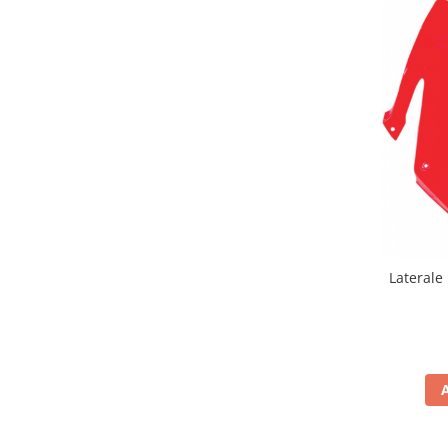
Genti & Bagaje
Borsete
Geanta furca
Geanta ghidon
Geanta rezervor
Geanta spate
Genti laterale
Genti picior
Top case
Accesorii
Laterale
Top case
Cutii / Genti SHAD
Accesorii cutii Shad
Cutii aluminiu Shad
Cutii ATV Shad
Cutii capace colorate