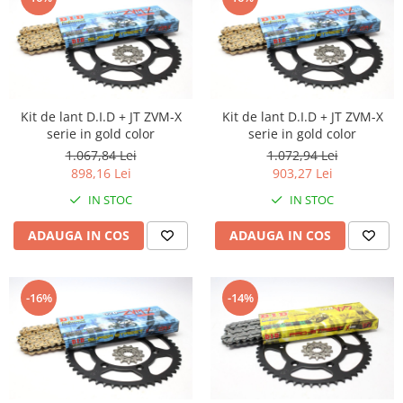
Kit de lant D.I.D + JT ZVM-X
Kit de lant D.I.D + JT ZVM-X
serie in gold color
serie in gold color
1.067,84 Lei
1.072,94 Lei
898,16 Lei
903,27 Lei
IN STOC
IN STOC
ADAUGA IN COS
ADAUGA IN COS
-16%
-14%