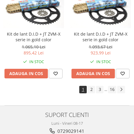
Kit de lant D.I.D + JT ZVM-X
Kit de lant D.I.D + JT ZVM-X
serie in gold color
serie in gold color
1.065,10 Lei
1.093,67 Lei
895,42 Lei
923,99 Lei
IN STOC
IN STOC
ADAUGA IN COS
ADAUGA IN COS
1
2
3
16
...
SUPORT CLIENTI
Luni - Vineri 08-17
0729029141