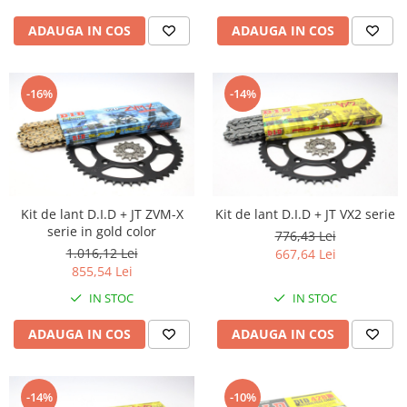
ADAUGA IN COS
ADAUGA IN COS
-16%
-14%
Kit de lant D.I.D + JT ZVM-X
Kit de lant D.I.D + JT VX2 serie
serie in gold color
776,43 Lei
1.016,12 Lei
667,64 Lei
855,54 Lei
IN STOC
IN STOC
ADAUGA IN COS
ADAUGA IN COS
-14%
-10%