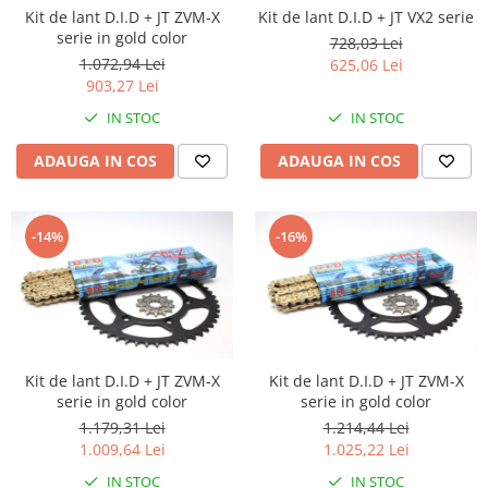
Kit de lant D.I.D + JT ZVM-X
Kit de lant D.I.D + JT VX2 serie
serie in gold color
728,03 Lei
1.072,94 Lei
625,06 Lei
903,27 Lei
IN STOC
IN STOC
ADAUGA IN COS
ADAUGA IN COS
-14%
-16%
Kit de lant D.I.D + JT ZVM-X
Kit de lant D.I.D + JT ZVM-X
serie in gold color
serie in gold color
1.179,31 Lei
1.214,44 Lei
1.009,64 Lei
1.025,22 Lei
IN STOC
IN STOC