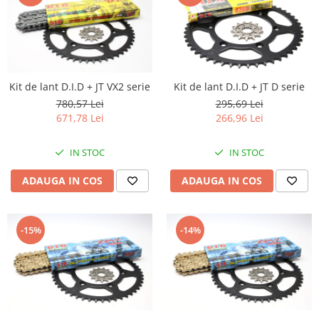
Kit de lant D.I.D + JT VX2 serie
Kit de lant D.I.D + JT D serie
780,57 Lei
295,69 Lei
671,78 Lei
266,96 Lei
IN STOC
IN STOC
ADAUGA IN COS
ADAUGA IN COS
-15%
-14%