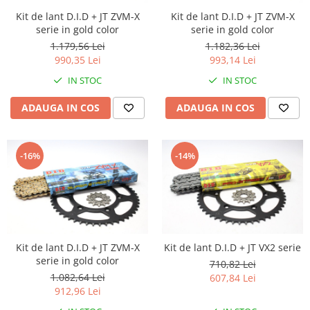
Kit pompa apa
Kit de lant D.I.D + JT ZVM-X
Kit de lant D.I.D + JT ZVM-X
Protectii Polisport
Radiator
serie in gold color
serie in gold color
Rezervor
Semering pompa apa
1.179,56 Lei
1.182,36 Lei
Rulmenti ghidon
Senzor
990,35 Lei
993,14 Lei
Suruburi si capace motor
Kit rulmenti ghidon
IN STOC
IN STOC
Scarite
ADAUGA IN COS
ADAUGA IN COS
Suport pasager PUIG
Suport/Suruburi/Piulite/Cleme
-16%
-14%
Kit de lant D.I.D + JT ZVM-X
Kit de lant D.I.D + JT VX2 serie
serie in gold color
710,82 Lei
1.082,64 Lei
607,84 Lei
912,96 Lei