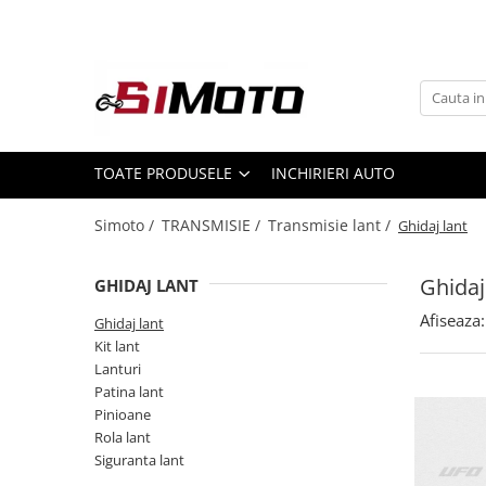
Toate Produsele
MOTOCICLETE & ATV
ECHIPAMENTE
Echipament Strada
TOATE PRODUSELE
INCHIRIERI AUTO
Casti
Simoto /
TRANSMISIE /
Transmisie lant /
Ghidaj lant
Camasi
Cizme & Ghete
Ghidaj
GHIDAJ LANT
Geci
Manusi
Afiseaza:
Ghidaj lant
Kit lant
Ochelari
Lanturi
Pantaloni
Patina lant
Veste
Pinioane
Echipament Cross & ATV
Rola lant
Siguranta lant
Casti