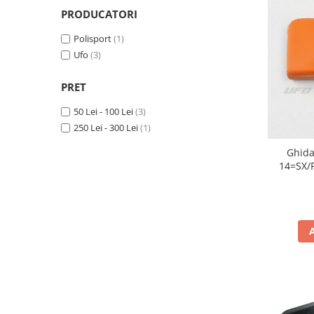
Cizme
PRODUCATORI
Geci
Polisport
(1)
Manusi
Ufo
(3)
Ochelari
Pantaloni
PRET
Tricou/Pantaloni termici
50 Lei - 100 Lei
(3)
Tricouri
250 Lei - 300 Lei
(1)
Veste airbag
Echipament Impermeabil
Ghida
14=SX/F
Accesorii echipamente
Protectii Corp
Brauri
Cagule
Protectii Coloana
Protectii Corp
Protectii Gat
Protectii Maini