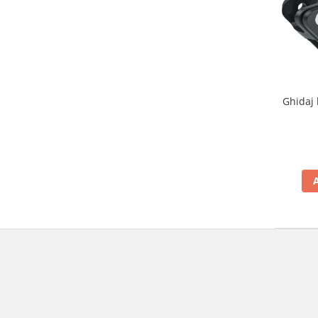
Protectii Picioare
Imbracaminte Casual
Borsete
Cadou personalizat
Curele
Ghidaj
Haine
Ochelari de soare
Sepci
Vesta
Echipament Dama
Camasi dama
Geci dama
Incaltaminte dama
Manusi dama
Pantaloni dama
Intercom
TRANSPORT & DEPOZITARE