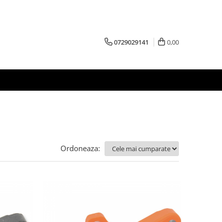
0729029141
0,00
Ordoneaza: