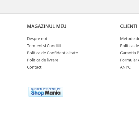
Genti & Bagaje
Borsete
Geanta furca
MAGAZINUL MEU
CLIENTI
Geanta ghidon
Despre noi
Metode de
Geanta rezervor
Termeni si Conditii
Politica d
Geanta spate
Politica de Confidentialitate
Garantia 
Genti laterale
Politica de livrare
Formular 
Genti picior
Contact
ANPC
Top case
Accesorii
Top case
Cutii / Genti SHAD
Accesorii cutii Shad
Cutii aluminiu Shad
Cutii ATV Shad
Cutii capace colorate