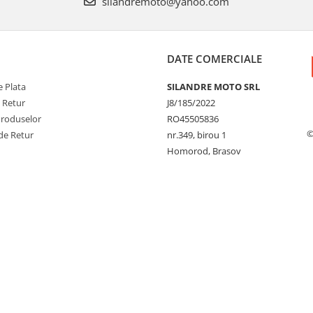
silandremoto@yahoo.com
DATE COMERCIALE
 Plata
SILANDRE MOTO SRL
e Retur
J8/185/2022
Produselor
RO45505836
©
de Retur
nr.349, birou 1
Homorod, Brasov