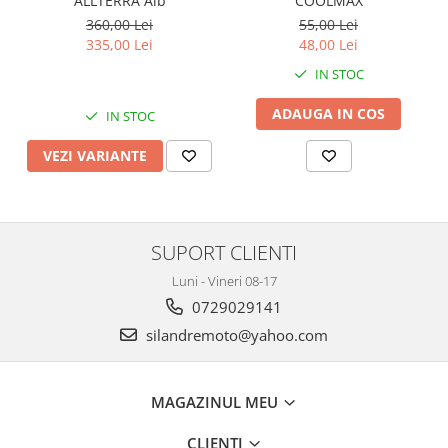
ALLTERRA Alb
COOLMAX
Protectii Polisport
Kit pompa apa
360,00 Lei
55,00 Lei
Rezervor
Radiator
335,00 Lei
48,00 Lei
Rulmenti ghidon
Semering pompa apa
IN STOC
Senzor
Kit rulmenti ghidon
Suruburi si capace motor
ADAUGA IN COS
Scarite
IN STOC
Suport/Suruburi/Piulite/Cleme
VEZI VARIANTE
SUPORT CLIENTI
Luni - Vineri 08-17
0729029141
silandremoto@yahoo.com
MAGAZINUL MEU
CLIENTI