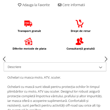
Cadou personalizat
Electromotoare
Prezoane/Suruburi
Adauga la Favorite
Cere informatii
Ax roata Puig
Prelata moto/atv/snow
Curele
Faruri
Set motor / chiuloase
Butuc roata
Remorci & Trolii
Haine
Jante
Incarcatoare baterie
Chiuloasa
Accesorii
Ochelari de soare
Piulita roata
Set motor
Incarcator telefon
Carlige & Suporti
Sepci
Roti complete
Transport gratuit
Drept de retur
Set motor + chiuloase
Proiectoare
Remorci & Utile
Vesta
Rulmenti roata
Sistem alimentare cu combustibil
Trolii & Suporti
Echipament Dama
Protectie far
Spite
Carburator complet
Suporti ATV & UTV
Camasi dama
Diferite metode de plata
Consultanță gratuită
Sigurante
Suspensie
Conector alimentare combustibil
Suporti telefon & Audio
Geci dama
Stop spate/iluminat numar
Aerisitoare telescoape
Cui ponto
Incaltaminte dama
Amortizoare fata
Flansa admisie
Descriere
Manusi dama
Amortizoare spate
Furtun benzina
Pantaloni dama
Protectii telescoape
Ochelari cu masca moto, ATV, scuter.
Jigler
Intercom
Semeringuri amortizore /
Kit reparatie
Ochelarii cu mască sunt ideali pentru protecția ochilor în timpul
telescoape
Membrana carburator
plimbărilor cu moto, ATV sau scuter. Designul lor robust asigură
Abtibilde
protecție completă împotriva vântului, prafului și altor impurități,
Muzicuta
iar masca oferă o acoperire suplimentară. Confortabili și
Abtibilde / Stickere
Plutitor
rezistenți, sunt perfecti pentru activități off-road sau orice alt tip
Banda ornament janta
Pompa benzina