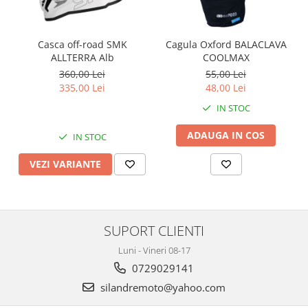
Kit pompa apa
Protectii Polisport
Radiator
Rezervor
Semering pompa apa
Casca off-road SMK
Cagula Oxford BALACLAVA
ALLTERRA Alb
COOLMAX
Rulmenti ghidon
Senzor
360,00 Lei
55,00 Lei
Suruburi si capace motor
Kit rulmenti ghidon
335,00 Lei
48,00 Lei
Scarite
IN STOC
Suport pasager PUIG
ADAUGA IN COS
IN STOC
Suport/Suruburi/Piulite/Cleme
VEZI VARIANTE
SUPORT CLIENTI
Luni - Vineri 08-17
0729029141
silandremoto@yahoo.com