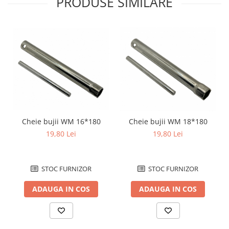
PRODUSE SIMILARE
Protectii Polisport
Kit pompa apa
Rezervor
Radiator
Rulmenti ghidon
Semering pompa apa
Senzor
Kit rulmenti ghidon
Suruburi si capace motor
Scarite
Suport/Suruburi/Piulite/Cleme
Cheie bujii WM 16*180
Cheie bujii WM 18*180
19,80 Lei
19,80 Lei
STOC FURNIZOR
STOC FURNIZOR
ADAUGA IN COS
ADAUGA IN COS