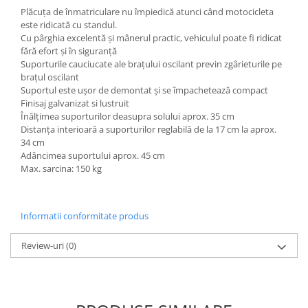
Plăcuța de înmatriculare nu împiedică atunci când motocicleta
Kit abtibilde
Rezervor / Buson rezervor
este ridicată cu standul.
Protectie Rezervor
Robinet benzina
Cu pârghia excelentă și mânerul practic, vehiculul poate fi ridicat
Accesorii puig
fără efort și în siguranță
Soc
Suporturile cauciucate ale brațului oscilant previn zgârieturile pe
Bascula
Sonda benzina
brațul oscilant
Vacum benzina
Suportul este ușor de demontat și se împachetează compact
Cricuri
Finisaj galvanizat si lustruit
Sistem lubrifiere motor
Directie
Înălțimea suporturilor deasupra solului aprox. 35 cm
Buson
Distanța interioară a suporturilor reglabilă de la 17 cm la aprox.
Bieleta
34 cm
Pompa ulei
Pivoti
Adâncimea suportului aprox. 45 cm
Sistem pornire
Max. sarcina: 150 kg
Set cap de bara
Capac pornire
Parbriz
Cuplaj rac
Pedale
Informatii conformitate produs
Rac pornire
Pedale pornire
Semiluna pornire
Review-uri
(0)
Pedale schimbator
Sistem racire motor
Plasticuri Enduro/Mx
Angrenaj pompa apa
Protectii cadru / motor
Capac racire motor