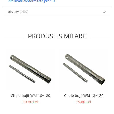
Informatii conformitate produs
Genti & Bagaje
Review-uri
(0)
Borsete
Geanta furca
Geanta ghidon
PRODUSE SIMILARE
Geanta rezervor
Geanta spate
Genti laterale
Genti picior
Top case
Accesorii
Top case
Cutii / Genti SHAD
Accesorii cutii Shad
Cheie bujii WM 16*180
Cheie bujii WM 18*180
Cutii aluminiu Shad
19,80 Lei
19,80 Lei
Cutii ATV Shad
Cutii capace colorate