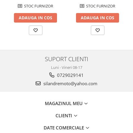
Cutii laterale Shad
STOC FURNIZOR
STOC FURNIZOR
Genti rezervor Shad
ADAUGA IN COS
ADAUGA IN COS
Genti soft Shad
Genti TERRA Shad
Kituri complete TERRA Shad
Kituri de prindere Shad
Top Case Shad
Rucsacuri & Genti
SUPORT CLIENTI
Genti
Luni - Vineri 08-17
Rucsac
0729029141
Suporti prindere cutii/genti
silandremoto@yahoo.com
Cutii / Genti
Antifurt
MAGAZINUL MEU
Chingi / Plase bagaj
CLIENTI
Lama zapada
Prelata moto/atv/snow
DATE COMERCIALE