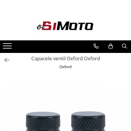
Toate Produsele
MOTOCICLETE & ATV
ECHIPAMENTE
Echipament Strada
Casti
Capacele ventil Oxford Oxford
Camasi
Oxford
Cizme & Ghete
Geci
Manusi
Ochelari
Pantaloni
Veste
Echipament Cross & ATV
Casti