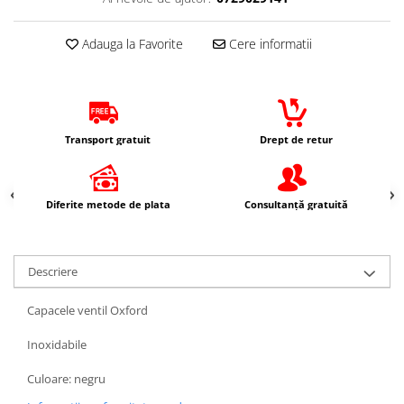
Protectii Picioare
Imbracaminte Casual
Adauga la Favorite
Cere informatii
Borsete
Cadou personalizat
Curele
Haine
Transport gratuit
Drept de retur
Ochelari de soare
Sepci
Diferite metode de plata
Consultanță gratuită
Vesta
Echipament Dama
Camasi dama
Descriere
Geci dama
Incaltaminte dama
Capacele ventil Oxford
Manusi dama
Inoxidabile
Pantaloni dama
Intercom
Culoare: negru
TRANSPORT & DEPOZITARE