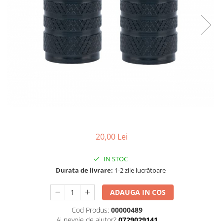
Cizme
Geci
Manusi
Ochelari
Pantaloni
Tricou/Pantaloni termici
Tricouri
Veste airbag
Echipament Impermeabil
Accesorii echipamente
20,00 Lei
Protectii Corp
Brauri
IN STOC
Cagule
Durata de livrare:
1-2 zile lucrătoare
Protectii Coloana
Protectii Corp
ADAUGA IN COS
Protectii Gat
Cod Produs:
00000489
Protectii Maini
Ai nevoie de ajutor?
0729029141