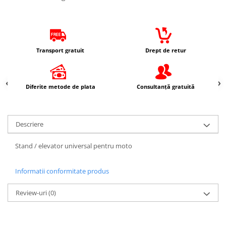
Imbracaminte Casual
Borsete
Cadou personalizat
Curele
Transport gratuit
Drept de retur
Haine
Ochelari de soare
Diferite metode de plata
Consultanță gratuită
Sepci
Vesta
Echipament Dama
Descriere
Camasi dama
Geci dama
Stand / elevator universal pentru moto
Incaltaminte dama
Manusi dama
Informatii conformitate produs
Pantaloni dama
Review-uri
(0)
Intercom
TRANSPORT & DEPOZITARE
Genti & Bagaje