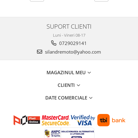
Genti soft Shad
Genti TERRA Shad
Kituri complete TERRA Shad
SUPORT CLIENTI
Kituri de prindere Shad
Top Case Shad
Luni - Vineri 08-17
Rucsacuri & Genti
0729029141
silandremoto@yahoo.com
Genti
Rucsac
Suporti prindere cutii/genti
MAGAZINUL MEU
Cutii / Genti
CLIENTI
Antifurt
Chingi / Plase bagaj
DATE COMERCIALE
Lama zapada
Prelata moto/atv/snow
Remorci & Trolii
Accesorii