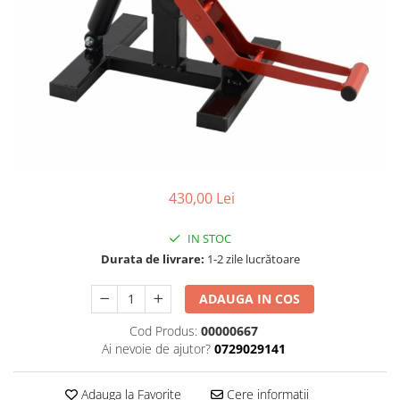
Cizme
Geci
Manusi
Ochelari
Pantaloni
Tricou/Pantaloni termici
Tricouri
Echipament Impermeabil
430,00 Lei
Accesorii echipamente
Protectii Corp
IN STOC
Brauri
Durata de livrare:
1-2 zile lucrătoare
Cagule
ADAUGA IN COS
Protectii Coloana
Protectii Corp
Cod Produs:
00000667
Protectii Gat
Ai nevoie de ajutor?
0729029141
Protectii Maini
Protectii Picioare
Adauga la Favorite
Cere informatii