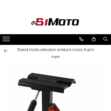
Toate Produsele
MOTOCICLETE & ATV
ECHIPAMENTE
Echipament Strada
Casti
Stand moto elevator enduro cross A-pro
Camasi
A-pro
Cizme & Ghete
Geci
Manusi
Ochelari
Pantaloni
Veste
Echipament Cross & ATV
Casti