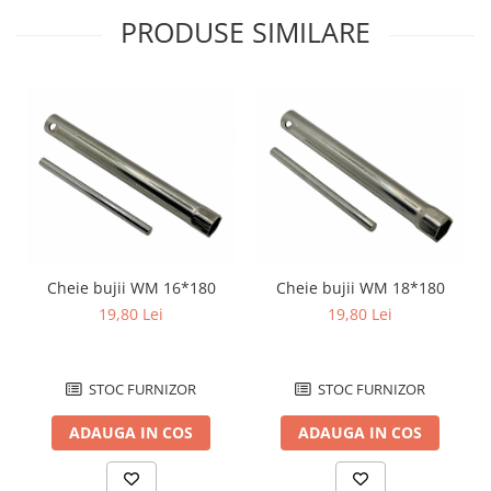
PRODUSE SIMILARE
Borsete
Geanta furca
Geanta ghidon
Geanta rezervor
Geanta spate
Genti laterale
Genti picior
Top case
Accesorii
Cheie bujii WM 16*180
Cheie bujii WM 18*180
Top case
19,80 Lei
19,80 Lei
Cutii / Genti SHAD
Accesorii cutii Shad
Cutii aluminiu Shad
STOC FURNIZOR
STOC FURNIZOR
Cutii capace colorate
ADAUGA IN COS
ADAUGA IN COS
Cutii laterale Shad
Genti rezervor Shad