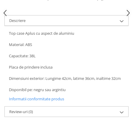
Kit abtibilde
Rezervor / Buson rezervor
Protectie Jug
Robinet benzina
Descriere
Protectie Rezervor
Soc
Accesorii puig
Sonda benzina
Top case Aplus cu aspect de aluminiu
Bascula
Vacum benzina
Material: ABS
Sistem lubrifiere motor
Cricuri
Buson
Capacitate: 38L
Directie
Pompa ulei
Bieleta
Placa de prindere inclusa
Sistem pornire
Pivoti
Dimensiuni exterior: Lungime 42cm, latime 36cm, inaltime 32cm
Capac pornire
Set cap de bara
Cuplaj rac
Parbriz
Disponibil pe: negru sau argintiu
Rac pornire
Pedale
Informatii conformitate produs
Semiluna pornire
Pedale pornire
Sistem racire motor
Review-uri
(0)
Pedale schimbator
Angrenaj pompa apa
Plasticuri Enduro/Mx
Capac racire motor
Protectii cadru / motor