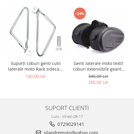
-24%
Genti laterale moto textil
Suporți coburi genti cutii
coburi extensibile geanta
laterale moto Rack sidecase
bagaj
motocicleta
340,00 Lei
140,00 Lei
260,00 Lei
SUPORT CLIENTI
Luni - Vineri 08-17
0729029141
silandremoto@yahoo.com