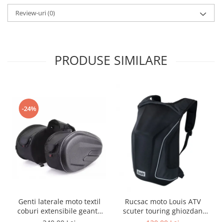
Genti & Bagaje
Review-uri
(0)
Borsete
Geanta furca
Geanta ghidon
PRODUSE SIMILARE
Geanta rezervor
Geanta spate
Genti laterale
Genti picior
-24%
Top case
Accesorii
Top case
Cutii / Genti SHAD
Accesorii cutii Shad
Cutii aluminiu Shad
Cutii ATV Shad
Genti laterale moto textil
Rucsac moto Louis ATV
coburi extensibile geanta
scuter touring ghiozdan
Cutii capace colorate
bagaj
geanta spate