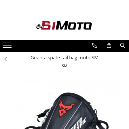
Toate Produsele
MOTOCICLETE & ATV
ECHIPAMENTE
Echipament Strada
Casti
Geanta spate tail bag moto SM
Camasi
SM
Cizme & Ghete
Geci
Manusi
Ochelari
Pantaloni
Veste
Echipament Cross & ATV
Casti