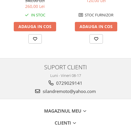
340,00 Lei
120,00 Lei
Cutii laterale Shad
260,00 Lei
Genti rezervor Shad
IN STOC
STOC FURNIZOR
Genti soft Shad
Genti TERRA Shad
ADAUGA IN COS
ADAUGA IN COS
Kituri complete TERRA Shad
Kituri de prindere Shad
Top Case Shad
Rucsacuri & Genti
Genti
SUPORT CLIENTI
Rucsac
Luni - Vineri 08-17
Suporti prindere cutii/genti
0729029141
Cutii / Genti
silandremoto@yahoo.com
Antifurt
Chingi / Plase bagaj
MAGAZINUL MEU
Lama zapada
CLIENTI
Prelata moto/atv/snow