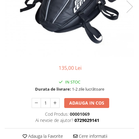
Cizme
Geci
Manusi
Ochelari
Pantaloni
Tricou/Pantaloni termici
Tricouri
Veste airbag
Echipament Impermeabil
135,00 Lei
Accesorii echipamente
IN STOC
Protectii Corp
Durata de livrare:
1-2 zile lucrătoare
Brauri
ADAUGA IN COS
Cagule
Protectii Coloana
Cod Produs:
00001069
Protectii Corp
Ai nevoie de ajutor?
0729029141
Protectii Gat
Adauga la Favorite
Cere informatii
Protectii Maini