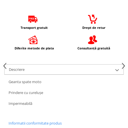
Protectii Picioare
Imbracaminte Casual
Borsete
Transport gratuit
Drept de retur
Cadou personalizat
Curele
Haine
Diferite metode de plata
Consultanță gratuită
Ochelari de soare
Sepci
Vesta
Descriere
Echipament Dama
Geanta spate moto
Camasi dama
Geci dama
Prindere cu curelușe
Incaltaminte dama
Impermeabilă
Manusi dama
Pantaloni dama
Intercom
Informatii conformitate produs
TRANSPORT & DEPOZITARE