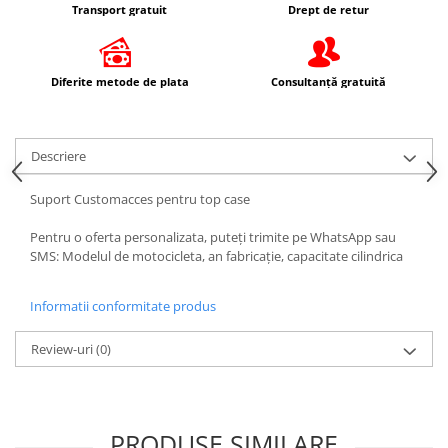
Transport gratuit
Drept de retur
Imbracaminte Casual
Borsete
Cadou personalizat
Diferite metode de plata
Consultanță gratuită
Curele
Haine
Ochelari de soare
Descriere
Sepci
Suport Customacces pentru top case
Vesta
Echipament Dama
Pentru o oferta personalizata, puteți trimite pe WhatsApp sau
SMS: Modelul de motocicleta, an fabricație, capacitate cilindrica
Camasi dama
Geci dama
Informatii conformitate produs
Incaltaminte dama
Manusi dama
Review-uri
(0)
Pantaloni dama
Intercom
TRANSPORT & DEPOZITARE
PRODUSE SIMILARE
Genti & Bagaje