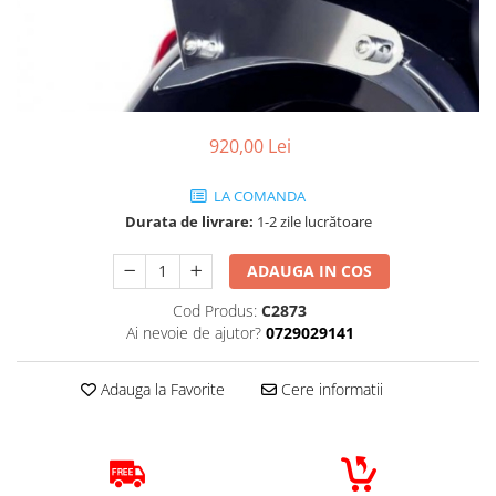
Cizme
Geci
Manusi
Ochelari
Pantaloni
920,00 Lei
Tricou/Pantaloni termici
Tricouri
LA COMANDA
Echipament Impermeabil
Durata de livrare:
1-2 zile lucrătoare
Accesorii echipamente
ADAUGA IN COS
Protectii Corp
Cod Produs:
C2873
Brauri
Ai nevoie de ajutor?
0729029141
Cagule
Protectii Coloana
Adauga la Favorite
Cere informatii
Protectii Corp
Protectii Gat
Protectii Maini
Protectii Picioare