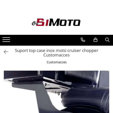
Toate Produsele
MOTOCICLETE & ATV
ECHIPAMENTE
Echipament Strada
Casti
Suport top case inox moto cruiser chopper
Customacces
Camasi
Cizme & Ghete
Customacces
Geci
Manusi
Ochelari
Pantaloni
Veste
Echipament Cross & ATV
Casti