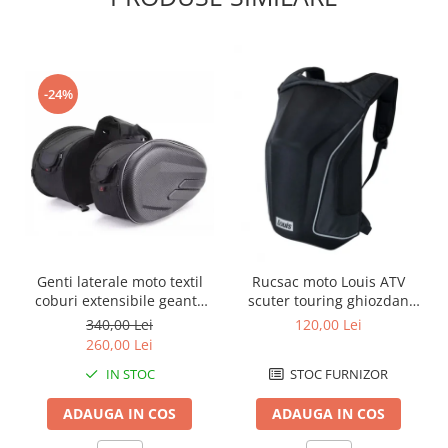
Borsete
Geanta furca
Geanta ghidon
-24%
Geanta rezervor
Geanta spate
Genti laterale
Genti picior
Top case
Accesorii
Top case
Genti laterale moto textil
Rucsac moto Louis ATV
Cutii / Genti SHAD
coburi extensibile geanta
scuter touring ghiozdan
bagaj
geanta spate
340,00 Lei
120,00 Lei
Accesorii cutii Shad
260,00 Lei
Cutii aluminiu Shad
IN STOC
STOC FURNIZOR
Cutii capace colorate
Cutii laterale Shad
ADAUGA IN COS
ADAUGA IN COS
Genti rezervor Shad