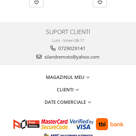
Genti soft Shad
Genti TERRA Shad
Kituri complete TERRA Shad
Kituri de prindere Shad
SUPORT CLIENTI
Top Case Shad
Luni - Vineri 08-17
Rucsacuri & Genti
0729029141
Genti
silandremoto@yahoo.com
Rucsac
Suporti prindere cutii/genti
Cutii / Genti
MAGAZINUL MEU
Antifurt
CLIENTI
Chingi / Plase bagaj
DATE COMERCIALE
Lama zapada
Prelata moto/atv/snow
Remorci & Trolii
Accesorii