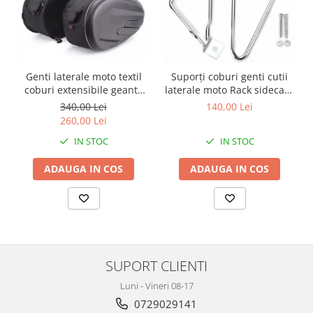
Kit pompa apa
Protectii Polisport
Radiator
Rezervor
Semering pompa apa
Rulmenti ghidon
Senzor
Genti laterale moto textil
Suporți coburi genti cutii
Suruburi si capace motor
Kit rulmenti ghidon
coburi extensibile geanta
laterale moto Rack sidecase
Scarite
bagaj
motocicleta
340,00 Lei
140,00 Lei
260,00 Lei
Suport pasager PUIG
IN STOC
IN STOC
Suport/Suruburi/Piulite/Cleme
ADAUGA IN COS
ADAUGA IN COS
SUPORT CLIENTI
Luni - Vineri 08-17
0729029141