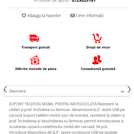
Ai nevoie de ajutor?
0729029141
Borsete
Electromotoare
Prezoane/Suruburi
Lama zapada
Ax roata Puig
Cadou personalizat
Faruri
Set motor / chiuloase
Butuc roata
Adauga la Favorite
Cere informatii
Prelata moto/atv/snow
Curele
Jante
Incarcatoare baterie
Chiuloasa
Remorci & Trolii
Haine
Piulita roata
Set motor
Incarcator telefon
Accesorii
Ochelari de soare
Roti complete
Set motor + chiuloase
Proiectoare
Carlige & Suporti
Sepci
Rulmenti roata
Sistem alimentare cu combustibil
Transport gratuit
Drept de retur
Remorci & Utile
Vesta
Protectie far
Spite
Carburator complet
Trolii & Suporti
Echipament Dama
Sigurante
Suspensie
Conector alimentare combustibil
Suporti ATV & UTV
Camasi dama
Diferite metode de plata
Consultanță gratuită
Stop spate/iluminat numar
Aerisitoare telescoape
Cui ponto
Suporti telefon & Audio
Geci dama
Amortizoare fata
Flansa admisie
Incaltaminte dama
Amortizoare spate
Furtun benzina
Manusi dama
Descriere
Protectii telescoape
Jigler
Pantaloni dama
Semeringuri amortizore /
Kit reparatie
SUPORT TELEFON MOBIL PENTRU MOTOCICLETĂ Rezistent la
Intercom
telescoape
căderi și praf, închidere cu fermoar, dimensiune 6,3", ieșire USB pe
Membrana carburator
carcasă Suport telefon mobil ușor de instalat, rezistent la căderi și
Abtibilde
Muzicuta
praf. Închiderea și deschiderea cu fermoar permit introducerea și
Abtibilde / Stickere
Plutitor
scoaterea ușoară a telefonului mobil din carcasă. Se pot
introduce dispozitive de 6,3". Ieșire conexiune USB pe spatele
Banda ornament janta
Pompa benzina