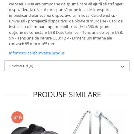
carcasei. Husa are tampoane de spumă care vă ajută să strângeți
Kit abtibilde
Rezervor / Buson rezervor
dispozitivul la nivelul corespunzător pe folia de transport,
Protectie Jug
împiedicând alunecarea dispozitivului în husă. Caracteristici: -
Robinet benzina
universal - protejează dispozitivul de ploaie și murdărie - ușor de
Protectie Rezervor
Soc
instalat - cu fermoar impermeabil - rotație la 360 de grade -
Accesorii puig
Sonda benzina
opțiune de conectare USB Date tehnice: - Tensiune de ieșire USB:
5 V - Tensiune de intrare USB: 12 V - Dimensiuni interne ale
Bascula
Vacum benzina
carcasei: 85 mm x 165 mm
Sistem lubrifiere motor
Cricuri
Informatii conformitate produs
Buson
Directie
Pompa ulei
Review-uri
(0)
Bieleta
Sistem pornire
Pivoti
Capac pornire
Set cap de bara
Cuplaj rac
Parbriz
PRODUSE SIMILARE
Rac pornire
Pedale
Semiluna pornire
Pedale pornire
Sistem racire motor
Pedale schimbator
-24%
Angrenaj pompa apa
Plasticuri Enduro/Mx
Capac racire motor
Protectii cadru / motor