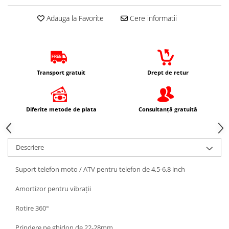
Protectii Picioare
Adauga la Favorite
Cere informatii
Imbracaminte Casual
Borsete
Cadou personalizat
Curele
Transport gratuit
Drept de retur
Haine
Ochelari de soare
Sepci
Diferite metode de plata
Consultanță gratuită
Vesta
Echipament Dama
Camasi dama
Descriere
Geci dama
Suport telefon moto / ATV pentru telefon de 4,5-6,8 inch
Incaltaminte dama
Manusi dama
Amortizor pentru vibrații
Pantaloni dama
Rotire 360°
Intercom
Prindere pe ghidon de 22-28mm
TRANSPORT & DEPOZITARE