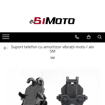
Toate Produsele
MOTOCICLETE & ATV
ECHIPAMENTE
Echipament Strada
Casti
Suport telefon cu amortizor vibrații moto / atv
SM
Camasi
Cizme & Ghete
SM
Geci
Manusi
Ochelari
Pantaloni
Veste
Echipament Cross & ATV
Casti