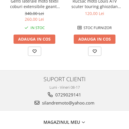
Genti laterale moto textil
Rucsac moto Louis ATV
Cutii laterale Shad
coburi extensibile geanta
scuter touring ghiozdan
Genti rezervor Shad
bagaj
geanta spate
340,00 Lei
120,00 Lei
Genti soft Shad
260,00 Lei
Genti TERRA Shad
IN STOC
STOC FURNIZOR
Kituri complete TERRA Shad
ADAUGA IN COS
ADAUGA IN COS
Kituri de prindere Shad
Top Case Shad
Rucsacuri & Genti
Genti
Rucsac
SUPORT CLIENTI
Suporti prindere cutii/genti
Luni - Vineri 08-17
Cutii / Genti
0729029141
Antifurt
silandremoto@yahoo.com
Chingi / Plase bagaj
Lama zapada
MAGAZINUL MEU
Prelata moto/atv/snow