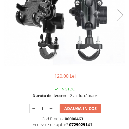
Cizme
Geci
Manusi
Ochelari
Pantaloni
Tricou/Pantaloni termici
Tricouri
Veste airbag
Echipament Impermeabil
Accesorii echipamente
120,00 Lei
Protectii Corp
Brauri
IN STOC
Durata de livrare:
1-2 zile lucrătoare
Cagule
Protectii Coloana
ADAUGA IN COS
Protectii Corp
Cod Produs:
00000463
Protectii Gat
Ai nevoie de ajutor?
0729029141
Protectii Maini