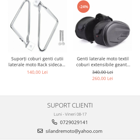
Genti soft Shad
-24%
Genti TERRA Shad
Kituri complete TERRA Shad
Kituri de prindere Shad
Top Case Shad
Rucsacuri & Genti
Genti
Genti laterale moto textil
Suporți coburi genti cutii
Rucsac
coburi extensibile geanta
laterale moto Rack sidecase
Suporti prindere cutii/genti
bagaj
motocicleta
340,00 Lei
140,00 Lei
260,00 Lei
Cutii / Genti
Antifurt
Chingi / Plase bagaj
SUPORT CLIENTI
Lama zapada
Luni - Vineri 08-17
Prelata moto/atv/snow
0729029141
Remorci & Trolii
silandremoto@yahoo.com
Accesorii