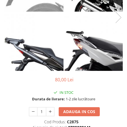
Cizme
Geci
Manusi
Ochelari
Pantaloni
Tricou/Pantaloni termici
Tricouri
Veste airbag
Echipament Impermeabil
Accesorii echipamente
Protectii Corp
80,00 Lei
Brauri
IN STOC
Cagule
Durata de livrare:
1-2 zile lucrătoare
Protectii Coloana
Protectii Corp
ADAUGA IN COS
Protectii Gat
Cod Produs:
C2875
Protectii Maini