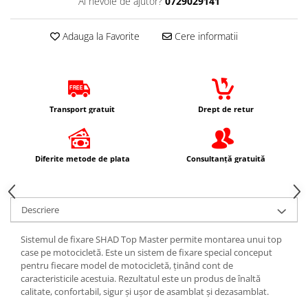
Ai nevoie de ajutor?
0729029141
Protectii Picioare
Imbracaminte Casual
Adauga la Favorite
Cere informatii
Cadou personalizat
Curele
Haine
Ochelari de soare
Transport gratuit
Drept de retur
Sepci
Echipament Dama
Diferite metode de plata
Consultanță gratuită
Camasi dama
Geci dama
Incaltaminte dama
Descriere
Manusi dama
Pantaloni dama
Sistemul de fixare SHAD Top Master permite montarea unui top
Intercom
case pe motocicletă. Este un sistem de fixare special conceput
pentru fiecare model de motocicletă, ținând cont de
TRANSPORT & DEPOZITARE
caracteristicile acestuia. Rezultatul este un produs de înaltă
Genti & Bagaje
calitate, confortabil, sigur și ușor de asamblat și dezasamblat.