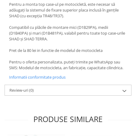
Borsete
Pentru a monta top case-ul pe motocicletă, este necesar să
Geanta furca
adăugați la sistemul de fixare superior placa inclusă în gențile
SHAD (cu excepția TR48/TR37).
Geanta ghidon
Geanta rezervor
Compatibil cu plăcile de montare mici (D1B29PA), medii
Geanta spate
(D1B40PA) și mari (D1B481PA), valabil pentru toate top case-urile
SHAD și SHAD TERRA.
Genti laterale
Genti picior
Pret de la 80 lei in functie de modelul de motocicleta
Top case
Pentru o oferta personalizata, puteți trimite pe WhatsApp sau
Accesorii
SMS: Modelul de motocicleta, an fabricație, capacitate cilindrica.
Top case
Informatii conformitate produs
Cutii / Genti SHAD
Review-uri
(0)
Accesorii cutii Shad
Cutii aluminiu Shad
Cutii ATV Shad
Cutii capace colorate
PRODUSE SIMILARE
Cutii laterale Shad
Genti rezervor Shad