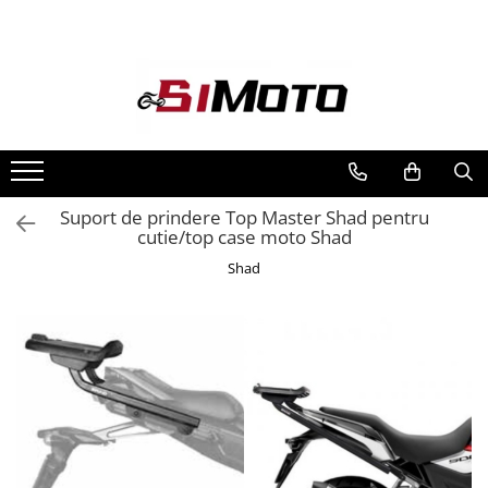
Toate Produsele
MOTOCICLETE & ATV
ECHIPAMENTE
Echipament Strada
Casti
Suport de prindere Top Master Shad pentru
cutie/top case moto Shad
Camasi
Cizme & Ghete
Shad
Geci
Manusi
Ochelari
Pantaloni
Veste
Echipament Cross & ATV
Casti