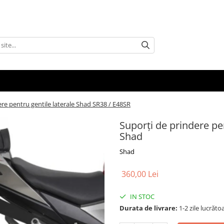
re pentru gentile laterale Shad SR38 / E48SR
Suporți de prindere pe
Shad
Shad
360,00 Lei
IN STOC
Durata de livrare:
1-2 zile lucrăto