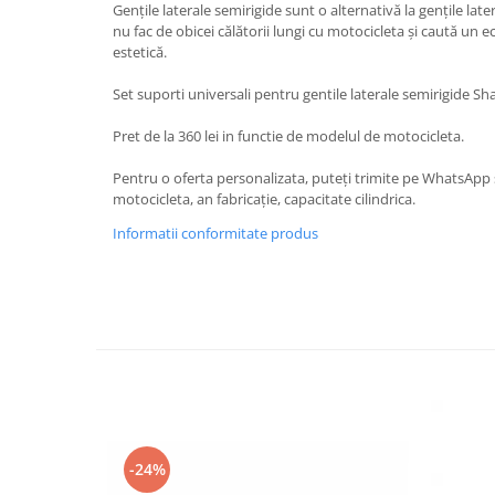
Gențile laterale semirigide sunt o alternativă la gențile later
Protectii Picioare
nu fac de obicei călătorii lungi cu motocicleta și caută un ec
Imbracaminte Casual
estetică.
Borsete
Set suporti universali pentru gentile laterale semirigide S
Cadou personalizat
Pret de la 360 lei in functie de modelul de motocicleta.
Curele
Haine
Pentru o oferta personalizata, puteți trimite pe WhatsAp
Ochelari de soare
motocicleta, an fabricație, capacitate cilindrica.
Sepci
Informatii conformitate produs
Vesta
Echipament Dama
Camasi dama
Geci dama
Incaltaminte dama
Manusi dama
Pantaloni dama
Intercom
-24%
TRANSPORT & DEPOZITARE