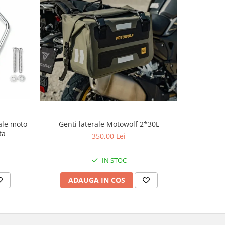
Supo
rale moto
Genti laterale Motowolf 2*30L
ta
350,00 Lei
IN STOC
AD
ADAUGA IN COS