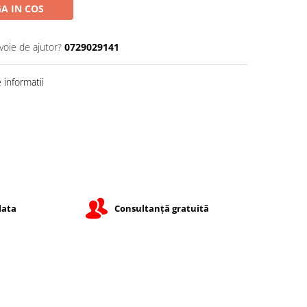
A IN COS
voie de ajutor?
0729029141
informatii
lata
Consultanță gratuită