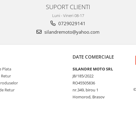
SUPORT CLIENTI
Luni - Vineri 08-17
0729029141
silandremoto@yahoo.com
DATE COMERCIALE
 Plata
SILANDRE MOTO SRL
e Retur
J8/185/2022
Produselor
RO45505836
©
de Retur
nr.349, birou 1
Homorod, Brasov