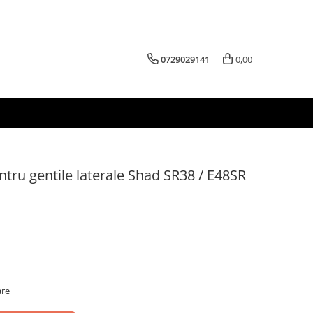
0729029141
0,00
ntru gentile laterale Shad SR38 / E48SR
are