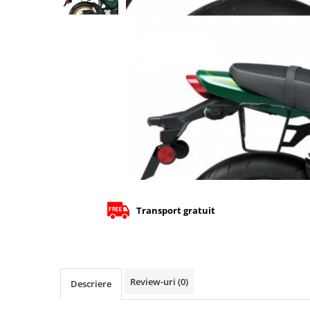
Cizme
Geci
Manusi
Ochelari
Pantaloni
Tricou/Pantaloni termici
Tricouri
Veste airbag
Echipament Impermeabil
Accesorii echipamente
Protectii Corp
Transport gratuit
Brauri
Cagule
Protectii Coloana
Protectii Corp
Review-uri
(0)
Descriere
Protectii Gat
Protectii Maini