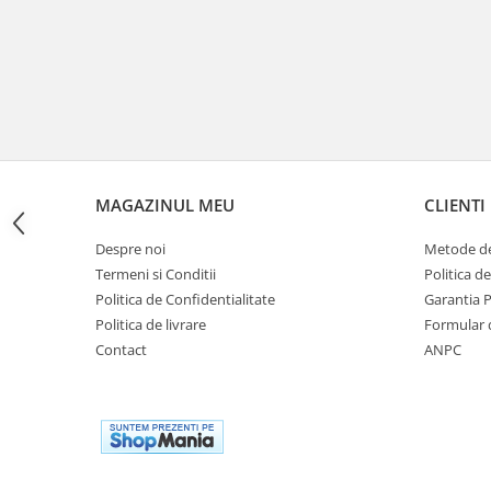
Cutii laterale Shad
Genti rezervor Shad
Genti soft Shad
Genti TERRA Shad
Kituri complete TERRA Shad
Kituri de prindere Shad
Top Case Shad
MAGAZINUL MEU
CLIENTI
Rucsacuri & Genti
Genti
Despre noi
Metode de
Rucsac
Termeni si Conditii
Politica d
Suporti prindere cutii/genti
Politica de Confidentialitate
Garantia 
Politica de livrare
Formular 
Cutii / Genti
Contact
ANPC
Antifurt
Chingi / Plase bagaj
Lama zapada
Prelata moto/atv/snow