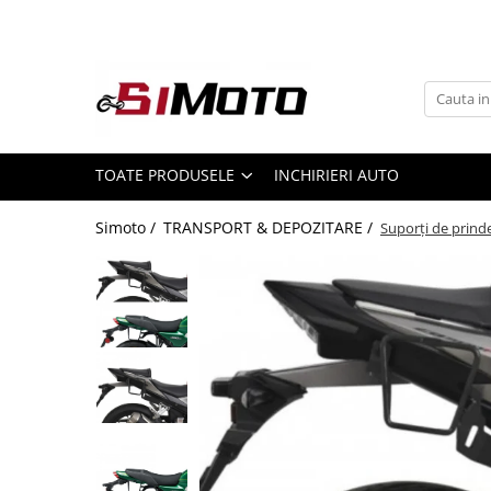
Toate Produsele
MOTOCICLETE & ATV
ECHIPAMENTE
Echipament Strada
TOATE PRODUSELE
INCHIRIERI AUTO
Casti
Simoto /
TRANSPORT & DEPOZITARE /
Suporți de prinde
Camasi
Cizme & Ghete
Geci
Manusi
Ochelari
Pantaloni
Veste
Echipament Cross & ATV
Casti