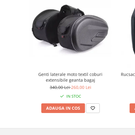
Genti & Bagaje
Borsete
Geanta furca
Geanta ghidon
Geanta rezervor
Geanta spate
Genti laterale
Genti picior
Top case
Genti laterale moto textil coburi
Rucsac
extensibile geanta bagaj
Accesorii
340,00 Lei
260,00 Lei
Top case
IN STOC
Cutii / Genti SHAD
Accesorii cutii Shad
ADAUGA IN COS
Cutii aluminiu Shad
Cutii ATV Shad
Cutii capace colorate