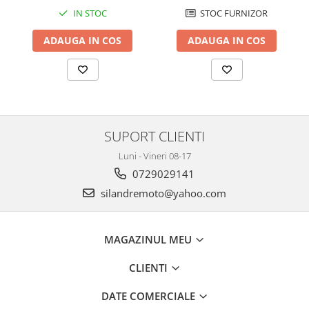
Protectii Polisport
Kit pompa apa
IN STOC
STOC FURNIZOR
Rezervor
Radiator
ADAUGA IN COS
ADAUGA IN COS
Rulmenti ghidon
Semering pompa apa
Senzor
Kit rulmenti ghidon
Suruburi si capace motor
Scarite
Suport/Suruburi/Piulite/Cleme
SUPORT CLIENTI
Luni - Vineri 08-17
0729029141
silandremoto@yahoo.com
MAGAZINUL MEU
CLIENTI
DATE COMERCIALE