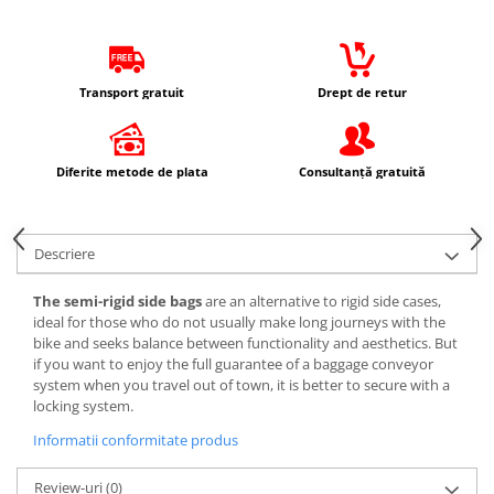
Cadou personalizat
Electromotoare
Prezoane/Suruburi
Ax roata Puig
Prelata moto/atv/snow
Curele
Faruri
Set motor / chiuloase
Butuc roata
Remorci & Trolii
Haine
Jante
Incarcatoare baterie
Chiuloasa
Transport gratuit
Drept de retur
Accesorii
Ochelari de soare
Piulita roata
Set motor
Incarcator telefon
Carlige & Suporti
Sepci
Roti complete
Set motor + chiuloase
Proiectoare
Remorci & Utile
Vesta
Rulmenti roata
Sistem alimentare cu combustibil
Diferite metode de plata
Consultanță gratuită
Trolii & Suporti
Echipament Dama
Protectie far
Spite
Carburator complet
Suporti ATV & UTV
Camasi dama
Sigurante
Suspensie
Conector alimentare combustibil
Suporti telefon & Audio
Geci dama
Descriere
Stop spate/iluminat numar
Aerisitoare telescoape
Cui ponto
Incaltaminte dama
Amortizoare fata
Flansa admisie
The semi-rigid side bags
are an alternative to rigid side cases,
Manusi dama
Amortizoare spate
Furtun benzina
ideal for those who do not usually make long journeys with the
Pantaloni dama
bike and seeks balance between functionality and aesthetics. But
Protectii telescoape
Jigler
Intercom
if you want to enjoy the full guarantee of a baggage conveyor
Semeringuri amortizore /
Kit reparatie
system when you travel out of town, it is better to secure with a
telescoape
locking system.
Membrana carburator
Abtibilde
Muzicuta
Informatii conformitate produs
Abtibilde / Stickere
Plutitor
Banda ornament janta
Review-uri
(0)
Pompa benzina