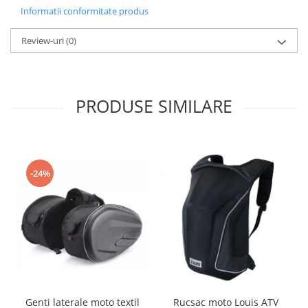
Informatii conformitate produs
Borsete
Geanta furca
Review-uri
(0)
Geanta ghidon
Geanta rezervor
Geanta spate
PRODUSE SIMILARE
Genti laterale
Genti picior
Top case
Accesorii
-24%
Top case
Cutii / Genti SHAD
Accesorii cutii Shad
Cutii aluminiu Shad
Cutii capace colorate
Cutii laterale Shad
Genti rezervor Shad
Genti laterale moto textil
Rucsac moto Louis ATV