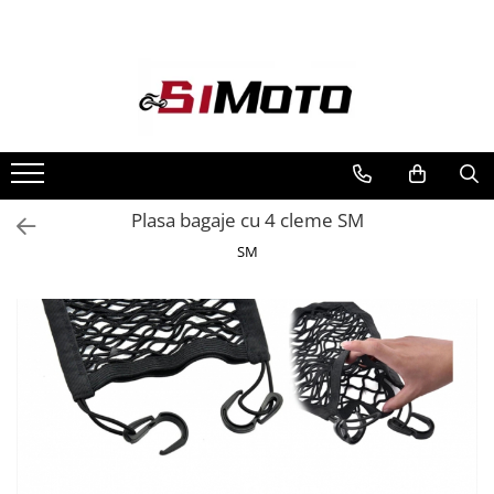
Toate Produsele
MOTOCICLETE & ATV
ECHIPAMENTE
Echipament Strada
Casti
Plasa bagaje cu 4 cleme SM
Camasi
SM
Cizme & Ghete
Geci
Manusi
Ochelari
Pantaloni
Veste
Echipament Cross & ATV
Casti