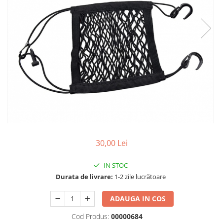
Cizme
Geci
Manusi
Ochelari
Pantaloni
Tricou/Pantaloni termici
Tricouri
Echipament Impermeabil
Accesorii echipamente
Protectii Corp
Brauri
30,00 Lei
Cagule
Protectii Coloana
IN STOC
Durata de livrare:
1-2 zile lucrătoare
Protectii Corp
Protectii Gat
ADAUGA IN COS
Protectii Maini
Protectii Picioare
Cod Produs:
00000684