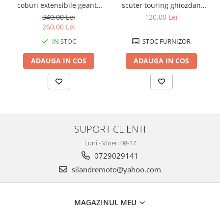
Genti soft Shad
coburi extensibile geanta
scuter touring ghiozdan
bagaj
geanta spate
Genti TERRA Shad
340,00 Lei
120,00 Lei
260,00 Lei
Kituri complete TERRA Shad
IN STOC
STOC FURNIZOR
Kituri de prindere Shad
Top Case Shad
ADAUGA IN COS
ADAUGA IN COS
Rucsacuri & Genti
Genti
Rucsac
Suporti prindere cutii/genti
Cutii / Genti
SUPORT CLIENTI
Antifurt
Luni - Vineri 08-17
Chingi / Plase bagaj
0729029141
silandremoto@yahoo.com
Lama zapada
Prelata moto/atv/snow
Remorci & Trolii
MAGAZINUL MEU
Accesorii