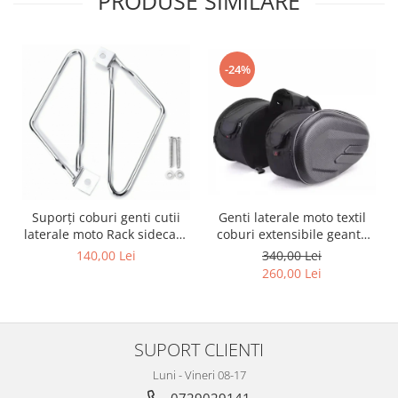
PRODUSE SIMILARE
Kit pompa apa
Protectii Polisport
Radiator
Rezervor
Semering pompa apa
-24%
Rulmenti ghidon
Senzor
Suruburi si capace motor
Kit rulmenti ghidon
Scarite
Suport pasager PUIG
Suport/Suruburi/Piulite/Cleme
Genti laterale moto textil
Suporți coburi genti cutii
coburi extensibile geanta
laterale moto Rack sidecase
bagaj
motocicleta
340,00 Lei
140,00 Lei
260,00 Lei
SUPORT CLIENTI
Luni - Vineri 08-17