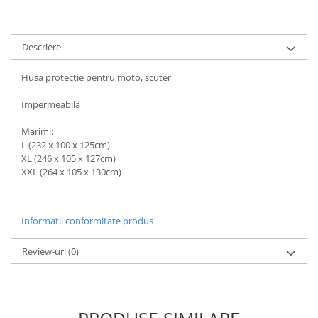
Kit abtibilde
Rezervor / Buson rezervor
Protectie Jug
Robinet benzina
Descriere
Protectie Rezervor
Soc
Accesorii puig
Sonda benzina
Husa protecție pentru moto, scuter
Bascula
Vacum benzina
Impermeabilă
Sistem lubrifiere motor
Cricuri
Marimi:
Buson
Directie
L (232 x 100 x 125cm)
Pompa ulei
Bieleta
XL (246 x 105 x 127cm)
Sistem pornire
XXL (264 x 105 x 130cm)
Pivoti
Capac pornire
Set cap de bara
Cuplaj rac
Parbriz
Informatii conformitate produs
Rac pornire
Pedale
Semiluna pornire
Review-uri
(0)
Pedale pornire
Sistem racire motor
Pedale schimbator
Angrenaj pompa apa
Plasticuri Enduro/Mx
Capac racire motor
Protectii cadru / motor