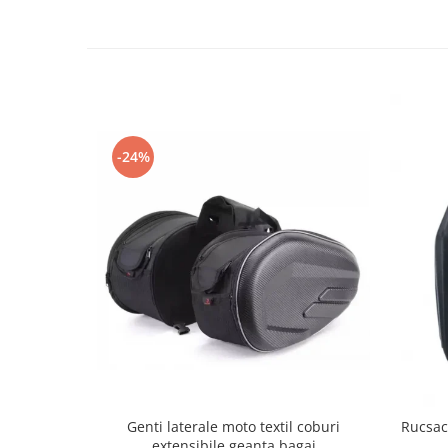
Genti & Bagaje
Borsete
Geanta furca
Geanta ghidon
Geanta rezervor
-24%
Geanta spate
Genti laterale
Genti picior
Top case
Accesorii
Top case
Cutii / Genti SHAD
Accesorii cutii Shad
Cutii aluminiu Shad
Cutii ATV Shad
Genti laterale moto textil coburi
Rucsac
Cutii capace colorate
extensibile geanta bagaj