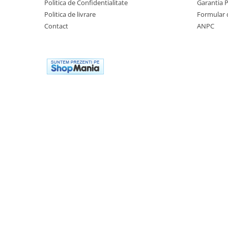
Politica de Confidentialitate
Garantia 
Remorci & Trolii
Politica de livrare
Formular 
Accesorii
Contact
ANPC
Carlige & Suporti
Remorci & Utile
Trolii & Suporti
Suporti ATV & UTV
Suporti telefon & Audio
EVACUARE
Evacuari universale
Evacuări Mivv
Evacuări G.P.R.
Evacuări Storm
Evacuari FMF
Evacuari HLP
Accesorii