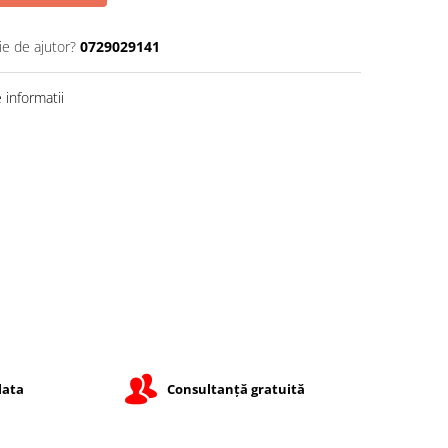
ie de ajutor?
0729029141
informatii
lata
Consultanță gratuită