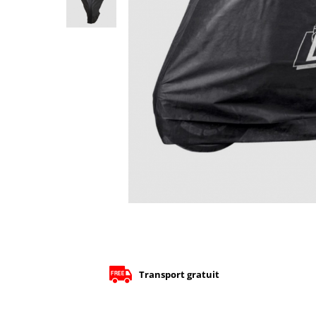
Cizme
Geci
Manusi
Ochelari
Pantaloni
Tricou/Pantaloni termici
Tricouri
Veste airbag
Echipament Impermeabil
Accesorii echipamente
Protectii Corp
Brauri
Cagule
Protectii Coloana
Protectii Corp
Transport gratuit
Protectii Gat
Protectii Maini