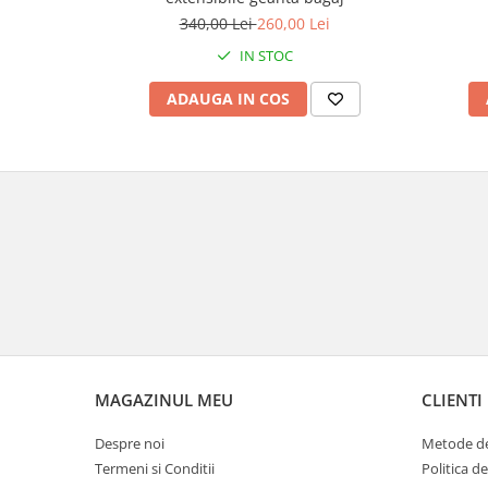
Cutii laterale Shad
340,00 Lei
260,00 Lei
Genti rezervor Shad
IN STOC
Genti soft Shad
Genti TERRA Shad
ADAUGA IN COS
Kituri complete TERRA Shad
Kituri de prindere Shad
Top Case Shad
Rucsacuri & Genti
Genti
Rucsac
Suporti prindere cutii/genti
Cutii / Genti
Antifurt
Chingi / Plase bagaj
MAGAZINUL MEU
CLIENTI
Lama zapada
Despre noi
Metode de
Prelata moto/atv/snow
Termeni si Conditii
Politica d