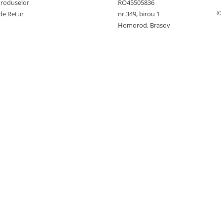
Produselor
RO45505836
©
de Retur
nr.349, birou 1
Homorod, Brasov