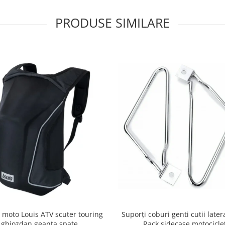
PRODUSE SIMILARE
 moto Louis ATV scuter touring
Suporți coburi genti cutii late
ghiozdan geanta spate
Rack sidecase motocicle