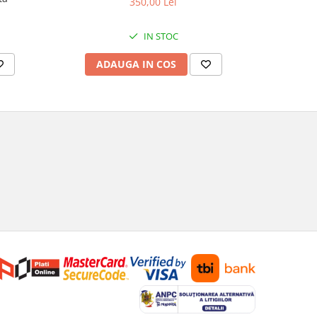
350,00 Lei
IN STOC
AD
ADAUGA IN COS