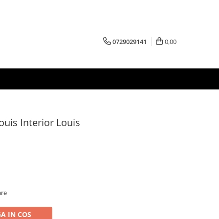
0729029141
0,00
uis Interior Louis
are
A IN COS