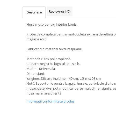
Protectii Picioare
Imbracaminte Casual
Review-uri
(0)
Descriere
Borsete
Husa moto pentru interior Louis.
Cadou personalizat
Curele
Protecție completă pentru motocicleta extrem de ieftină pent
Haine
magazie etc.).
Ochelari de soare
Fabricat din material textil respirabil.
Sepci
Material: 100% polipropilenă.
Vesta
Culoare: negru cu logo-ul Louis alb.
Echipament Dama
Marime universala
Dimensiuni:
Camasi dama
lungime: 230 cm, Inaltime: 140 cm, Lățime: 98 cm
Geci dama
Notă: Suporturile pentru bagaje, husele, parbrizele și alte
Incaltaminte dama
motocicletei dvs. pot modifica foarte mult dimensiunile, aș
husă mai mare/diferită!
Manusi dama
Pantaloni dama
Informatii conformitate produs
Intercom
TRANSPORT & DEPOZITARE