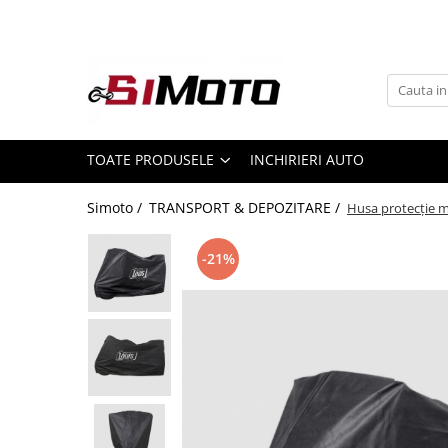
Toate Produsele
MOTOCICLETE & ATV
ECHIPAMENTE
Echipament Strada
TOATE PRODUSELE
INCHIRIERI AUTO
Casti
Simoto /
TRANSPORT & DEPOZITARE /
Husa protecție m
Camasi
Cizme & Ghete
-21%
Geci
Manusi
Ochelari
Pantaloni
Veste
Echipament Cross & ATV
Casti