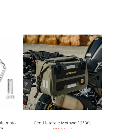
Supo
rale moto
Genti laterale Motowolf 2*30L
ta