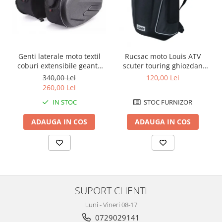
Protectii Polisport
Kit pompa apa
Rezervor
Radiator
Rulmenti ghidon
Semering pompa apa
Senzor
Kit rulmenti ghidon
Suruburi si capace motor
Genti laterale moto textil
Rucsac moto Louis ATV
Scarite
coburi extensibile geanta
scuter touring ghiozdan
Suport/Suruburi/Piulite/Cleme
bagaj
geanta spate
340,00 Lei
120,00 Lei
260,00 Lei
IN STOC
STOC FURNIZOR
ADAUGA IN COS
ADAUGA IN COS
SUPORT CLIENTI
Luni - Vineri 08-17
0729029141